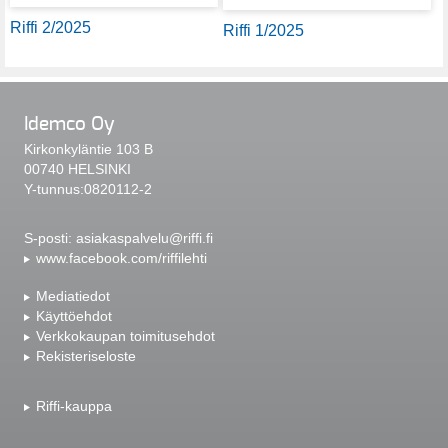
Riffi 2/2025
Riffi 1/2025
Idemco Oy
Kirkonkyläntie 103 B
00740 HELSINKI
Y-tunnus:0820112-2
S-posti:
asiakaspalvelu@riffi.fi
www.facebook.com/riffilehti
Mediatiedot
Käyttöehdot
Verkkokaupan toimitusehdot
Rekisteriseloste
Riffi-kauppa