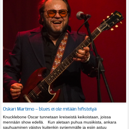
Oskari Martimo – blues ei ole mitään hifistelyä
Knucklebone Oscar tunnetaan kreiseistä keikoistaan, joissa
mennään show edellä. Kun aletaan puhua musiikista, ankara
sauhuaminen väistyy kuitenkin syrjemmälle ja esiin astuu