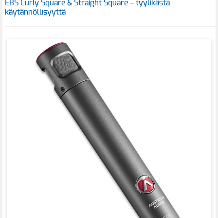
EBS Curly Square & Straight Square – tyylikästä
käytännöllisyyttä