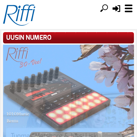
UUSIN NUMERO
Tuomas Metsberg & Jussi Liski -
Austrian Audio OC-B6 | Radial Highline |