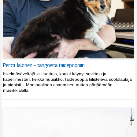
Pertti Jalonen – tangoista taidepoppiin
Iskelmäsäveltäjä ja -tuottaja, koulut käynyt sovittaja ja
kapellimestari, keikkamuusikko, taidepoppia fiilistelevä soololaulaja
ja pianisti... Monipuolinen osaaminen auttaa pärjäämään
musiikkialalla.