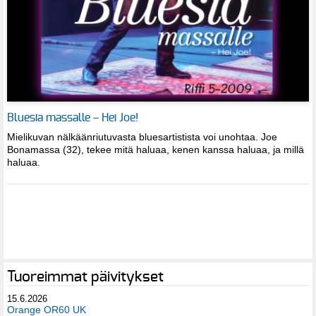
Bluesia massalle – Hei Joe!
Mielikuvan nälkäänriutuvasta bluesartistista voi unohtaa. Joe
Bonamassa (32), tekee mitä haluaa, kenen kanssa haluaa, ja millä
haluaa.
Tuoreimmat päivitykset
15.6.2026
Orange OR60 UK