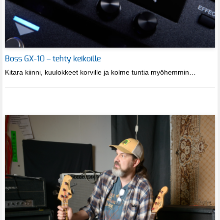
Boss GX-10 – tehty keikoille
Kitara kiinni, kuulokkeet korville ja kolme tuntia myöhemmin…