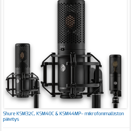
Shure KSM32C, KSM40C & KSM44MP– mikrofonimalliston
päivitys