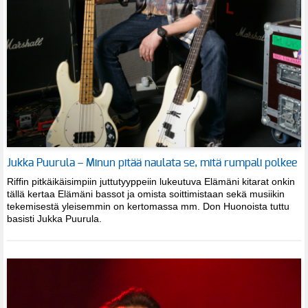
Jukka Puurula – Minun pitää naulata se, mitä rumpali polkee
Riffin pitkäikäisimpiin juttutyyppeiin lukeutuva Elämäni kitarat onkin
tällä kertaa Elämäni bassot ja omista soittimistaan sekä musiikin
tekemisestä yleisemmin on kertomassa mm. Don Huonoista tuttu
basisti Jukka Puurula.