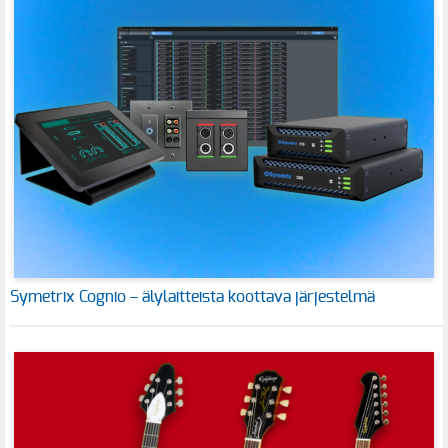
Symetrix Cognio – älylaitteista koottava järjestelmä