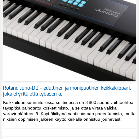
Roland Juno-D8 – edullinen ja monipuolinen keikkakiippari,
joka ei yritä olla työasema.
Keikkailuun suunnitellussa soittimessa on 3 800 soundivaihtoehtoa,
täyspitkä painotettu koskettimisto, ja se ottaa virtaa vaikka
varavirtalähteestä. Käyttöliittymä vaatii hieman paneutumista, mutta
niksien oppimisen jälkeen käyttö keikalla onnistuu jouhevasti.