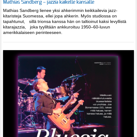
Mathias Sandberg – jazzia kaikelle kansalle
Mathias Sandberg lienee yksi ahkerimmin keikkailevia jazz-
kitaristeja Suomessa, ellei jopa ahkerin. Myös studiossa on
tapahtunut, sillä trionsa kanssa hän on taltioinut kaksi levyllistä
kitarajazzia, joka tyyliltään ankkuroituu 1950–60-luvun
amerikkalaiseen perinteeseen.