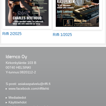
Riffi 2/2025
Riffi 1/2025
Idemco Oy
Kirkonkyläntie 103 B
00740 HELSINKI
Y-tunnus:0820112-2
S-posti:
asiakaspalvelu@riffi.fi
www.facebook.com/riffilehti
Mediatiedot
Käyttöehdot