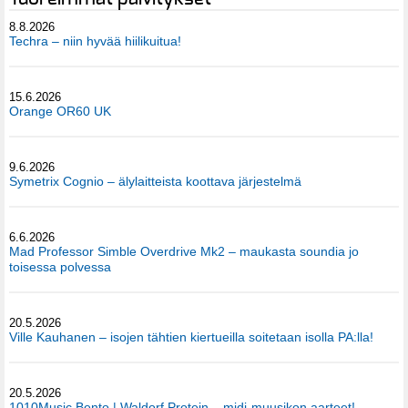
8.8.2026
Techra – niin hyvää hiilikuitua!
15.6.2026
Orange OR60 UK
9.6.2026
Symetrix Cognio – älylaitteista koottava järjestelmä
6.6.2026
Mad Professor Simble Overdrive Mk2 – maukasta soundia jo
toisessa polvessa
20.5.2026
Ville Kauhanen – isojen tähtien kiertueilla soitetaan isolla PA:lla!
20.5.2026
1010Music Bento | Waldorf Protein – midi-muusikon aarteet!