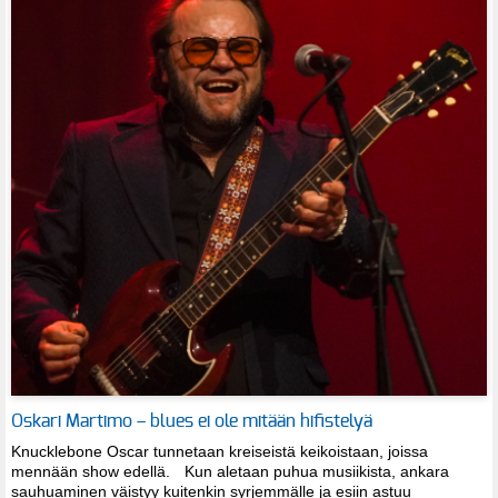
Oskari Martimo – blues ei ole mitään hifistelyä
Knucklebone Oscar tunnetaan kreiseistä keikoistaan, joissa
mennään show edellä. Kun aletaan puhua musiikista, ankara
sauhuaminen väistyy kuitenkin syrjemmälle ja esiin astuu