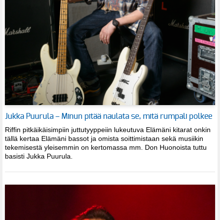
Jukka Puurula – Minun pitää naulata se, mitä rumpali polkee
Riffin pitkäikäisimpiin juttutyyppeiin lukeutuva Elämäni kitarat onkin
tällä kertaa Elämäni bassot ja omista soittimistaan sekä musiikin
tekemisestä yleisemmin on kertomassa mm. Don Huonoista tuttu
basisti Jukka Puurula.