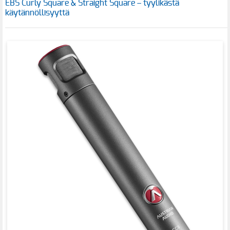
EBS Curly Square & Straight Square – tyylikästä
käytännöllisyyttä