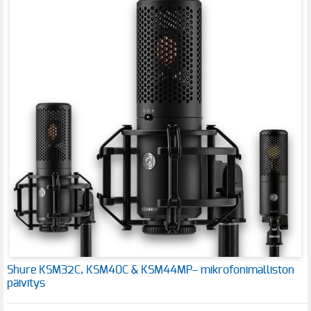
Shure KSM32C, KSM40C & KSM44MP– mikrofonimalliston
päivitys