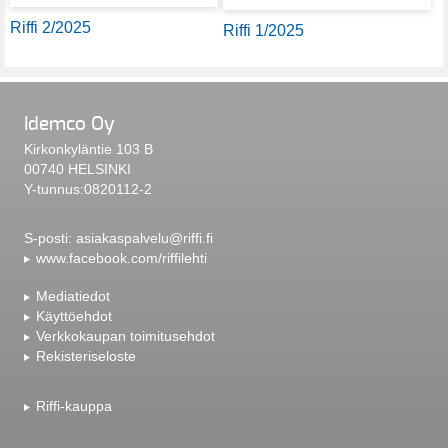
Riffi 2/2025
Riffi 1/2025
Idemco Oy
Kirkonkyläntie 103 B
00740 HELSINKI
Y-tunnus:0820112-2
S-posti:
asiakaspalvelu@riffi.fi
www.facebook.com/riffilehti
Mediatiedot
Käyttöehdot
Verkkokaupan toimitusehdot
Rekisteriseloste
Riffi-kauppa