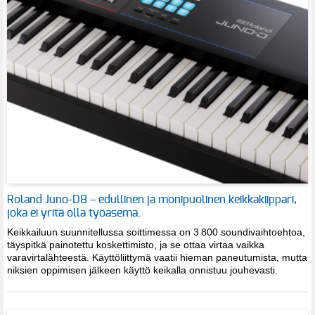
Roland Juno-D8 – edullinen ja monipuolinen keikkakiippari,
joka ei yritä olla työasema.
Keikkailuun suunnitellussa soittimessa on 3 800 soundivaihtoehtoa,
täyspitkä painotettu koskettimisto, ja se ottaa virtaa vaikka
varavirtalähteestä. Käyttöliittymä vaatii hieman paneutumista, mutta
niksien oppimisen jälkeen käyttö keikalla onnistuu jouhevasti.