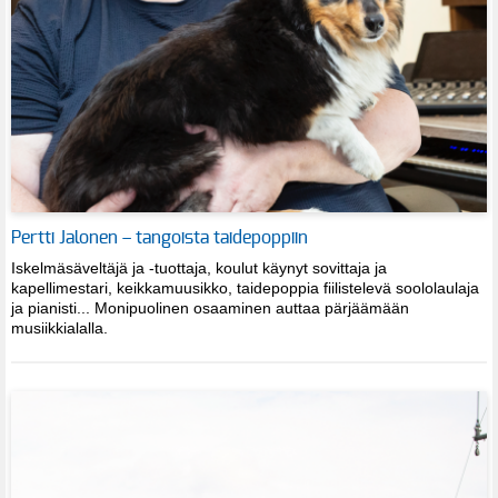
Pertti Jalonen – tangoista taidepoppiin
Iskelmäsäveltäjä ja -tuottaja, koulut käynyt sovittaja ja
kapellimestari, keikkamuusikko, taidepoppia fiilistelevä soololaulaja
ja pianisti... Monipuolinen osaaminen auttaa pärjäämään
musiikkialalla.