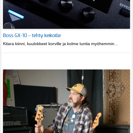
Boss GX-10 – tehty keikoille
Kitara kiinni, kuulokkeet korville ja kolme tuntia myöhemmin…