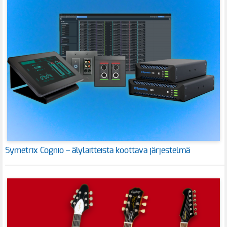
Symetrix Cognio – älylaitteista koottava järjestelmä