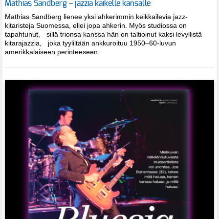
Mathias Sandberg – jazzia kaikelle kansalle
Mathias Sandberg lienee yksi ahkerimmin keikkailevia jazz-
kitaristeja Suomessa, ellei jopa ahkerin. Myös studiossa on
tapahtunut, sillä trionsa kanssa hän on taltioinut kaksi levyllistä
kitarajazzia, joka tyyliltään ankkuroituu 1950–60-luvun
amerikkalaiseen perinteeseen.