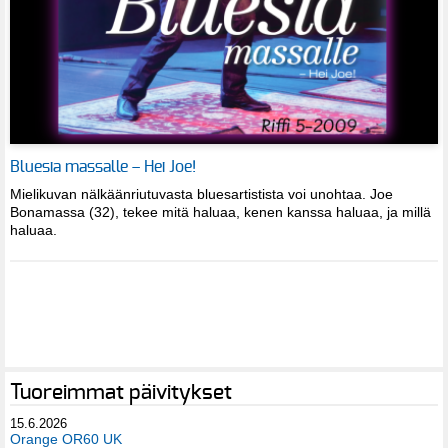
Bluesia massalle – Hei Joe!
Mielikuvan nälkäänriutuvasta bluesartistista voi unohtaa. Joe
Bonamassa (32), tekee mitä haluaa, kenen kanssa haluaa, ja millä
haluaa.
Tuoreimmat päivitykset
15.6.2026
Orange OR60 UK