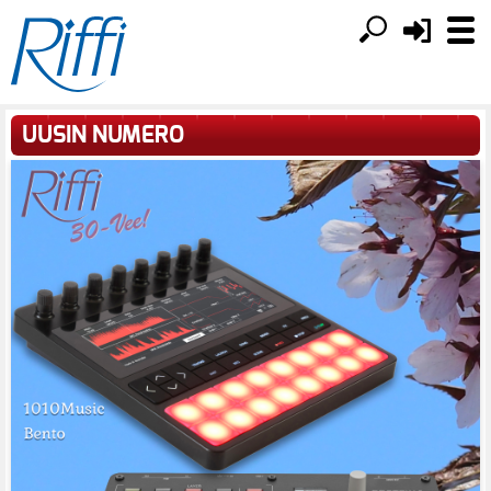
UUSIN NUMERO
Tuomas Metsberg & Jussi Liski -
Austrian Audio OC-B6 | Radial Highline |