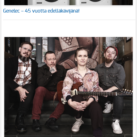
Genelec – 45 vuotta edelläkävijänä!