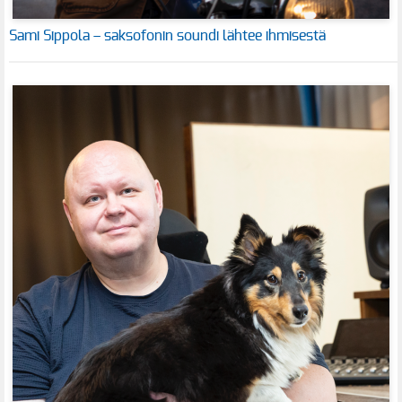
Sami Sippola – saksofonin soundi lähtee ihmisestä