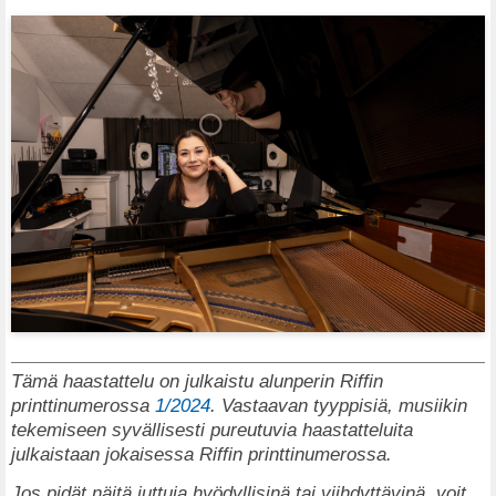
Tämä haastattelu on julkaistu alunperin Riffin
printtinumerossa
1/2024
. Vastaavan tyyppisiä, musiikin
tekemiseen syvällisesti pureutuvia haastatteluita
julkaistaan jokaisessa Riffin printtinumerossa.
Jos pidät näitä juttuja hyödyllisinä tai viihdyttävinä, voit