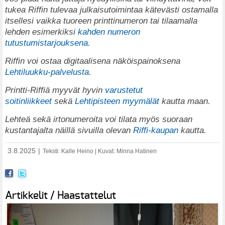
tukea Riffin tulevaa julkaisutoimintaa kätevästi ostamalla
itsellesi vaikka tuoreen printtinumeron tai tilaamalla
lehden esimerkiksi
kahden numeron
tutustumistarjouksena.
Riffin voi ostaa digitaalisena näköispainoksena
Lehtiluukku-palvelusta
.
Printti-Riffiä myyvät hyvin
varustetut
soitinliikkeet
sekä
Lehtipisteen myymälät
kautta maan.
Lehteä sekä irtonumeroita voi tilata myös suoraan
kustantajalta näillä sivuilla olevan
Riffi-kaupan
kautta.
3.8.2025
|
Teksti: Kalle Heino | Kuvat: Minna Hatinen
Artikkelit / Haastattelut