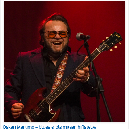
Oskari Martimo – blues ei ole mitään hifistelyä