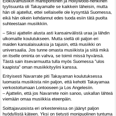
Elokuvamusiikin mahtipontinen ja Hollywood-henkinen
tyylisuunta oli Takayamalle se kaikkein läheisin, mutta
hän oli ajatellut, ettei sellaiselle ole kysyntää Suomessa,
eikä hän oikein kehdannut edes tuoda esiin tätä puolta
suhteestaan musiikkiin.
– Siksi ajattelin alusta asti kansainvälistä uraa ja lähdin
ulkomaille koulutukseen. Mutta siellä oli paljon eri
maiden kansalaisuuksia ja tajusin, että musiikki on
universaalia. Jos tunne omasta musiikista ja siitä mikä
on itselle ominta on vahva, se toimii missä hyvänsä.
Tästä sain itsevarmuutta tulla myös Suomessa ”ulos
kaapista” oman musiikkityylini kanssa.
Erityisesti Navarrate piti Takayaman koulutuksessa
luomasta musiikista niin paljon, että kehotti Takayamaa
verkostoitumaan Lontooseen ja Los Angelesiin.
– Ajattelin, että jos Navarrete noin sanoo, uskallan lähteä
viemään omaa musiikkia eteenpäin.
Soittajavuosista eri orkestereissa on jäänyt paljon
hyödyllistä käteen. Yksi on tietysti monipuolinen tuntuma