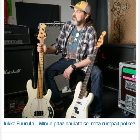
Jukka Puurula – Minun pitää naulata se, mitä rumpali polkee