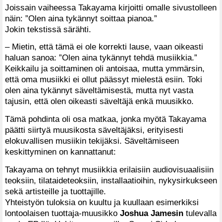
Joissain vaiheessa Takayama kirjoitti omalle sivustolleen
näin: ”Olen aina tykännyt soittaa pianoa.”
Jokin tekstissä särähti.
– Mietin, että tämä ei ole korrekti lause, vaan oikeasti
haluan sanoa: ”Olen aina tykännyt tehdä musiikkia.”
Keikkailu ja soittaminen oli antoisaa, mutta ymmärsin,
että oma musiikki ei ollut päässyt mielestä esiin. Toki
olen aina tykännyt säveltämisestä, mutta nyt vasta
tajusin, että olen oikeasti säveltäjä enkä muusikko.
Tämä pohdinta oli osa matkaa, jonka myötä Takayama
päätti siirtyä muusikosta säveltäjäksi, erityisesti
elokuvallisen musiikin tekijäksi. Säveltämiseen
keskittyminen on kannattanut:
Takayama on tehnyt musiikkia erilaisiin audiovisuaalisiin
teoksiin, tilataideteoksiin, installaatioihin, nykysirkukseen
sekä artisteille ja tuottajille.
Yhteistyön tuloksia on kuultu ja kuullaan esimerkiksi
lontoolaisen tuottaja-muusikko
Joshua Jamesin
tulevalla