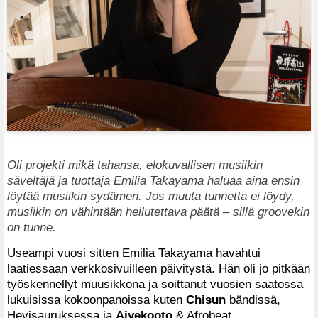
Oli projekti mikä tahansa, elokuvallisen musiikin
säveltäjä ja tuottaja Emilia Takayama haluaa aina ensin
löytää musiikin sydämen. Jos muuta tunnetta ei löydy,
musiikin on vähintään heilutettava päätä – sillä groovekin
on tunne.
Useampi vuosi sitten Emilia Takayama havahtui
laatiessaan verkkosivuilleen päivitystä. Hän oli jo pitkään
työskennellyt muusikkona ja soittanut vuosien saatossa
lukuisissa kokoonpanoissa kuten
Chisun
bändissä,
Hevisauruksessa ja
Aiyekooto
& Afrobeat