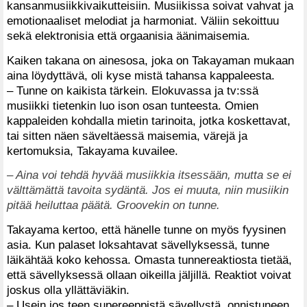
kansanmusiikkivaikutteisiin. Musiikissa soivat vahvat ja
emotionaaliset melodiat ja harmoniat. Väliin sekoittuu
sekä elektronisia että orgaanisia äänimaisemia.
Kaiken takana on ainesosa, joka on Takayaman mukaan
aina löydyttävä, oli kyse mistä tahansa kappaleesta.
– Tunne on kaikista tärkein. Elokuvassa ja tv:ssä
musiikki tietenkin luo ison osan tunteesta. Omien
kappaleiden kohdalla mietin tarinoita, jotka koskettavat,
tai sitten näen säveltäessä maisemia, värejä ja
kertomuksia, Takayama kuvailee.
– Aina voi tehdä hyvää musiikkia itsessään, mutta se ei
välttämättä tavoita sydäntä. Jos ei muuta, niin musiikin
pitää heiluttaa päätä. Groovekin on tunne.
Takayama kertoo, että hänelle tunne on myös fyysinen
asia. Kun palaset loksahtavat sävellyksessä, tunne
läikähtää koko kehossa. Omasta tunnereaktiosta tietää,
että sävellyksessä ollaan oikeilla jäljillä. Reaktiot voivat
joskus olla yllättäviäkin.
– Usein jos teen supereeppistä sävellystä, onnistuneen