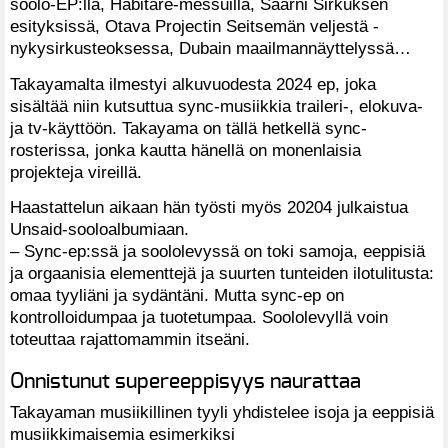
soolo-EP:llä, Habitare-messuilla, Saarni Sirkuksen
esityksissä, Otava Projectin Seitsemän veljestä -
nykysirkusteoksessa, Dubain maailmannäyttelyssä…
Takayamalta ilmestyi alkuvuodesta 2024 ep, joka
sisältää niin kutsuttua sync-musiikkia traileri-, elokuva-
ja tv-käyttöön. Takayama on tällä hetkellä sync-
rosterissa, jonka kautta hänellä on monenlaisia
projekteja vireillä.
Haastattelun aikaan hän työsti myös 20204 julkaistua
Unsaid-sooloalbumiaan.
– Sync-ep:ssä ja soololevyssä on toki samoja, eeppisiä
ja orgaanisia elementtejä ja suurten tunteiden ilotulitusta:
omaa tyyliäni ja sydäntäni. Mutta sync-ep on
kontrolloidumpaa ja tuotetumpaa. Soololevyllä voin
toteuttaa rajattomammin itseäni.
Onnistunut supereeppisyys naurattaa
Takayaman musiikillinen tyyli yhdistelee isoja ja eeppisiä
musiikkimaisemia esimerkiksi