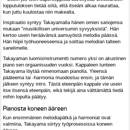
lopputuloksen tietää siitä, että itseäni alkaa naurattaa,
kun juttu kuulostaa niin makealta.
Inspiraatio syntyy Takayamalla hänen omien sanojensa
mukaan ”musiikillisen universumin syvyyksistä”. Hän
kertoo usein heräävänsä aamuyöstä melodia päässä.
Hän hiipii työhuoneeseensa ja soittaa melodian talteen
sanelimelle.
Takayaman luomisinstrumentti numero yksi on akustinen
piano sen orgaanisuuden vuoksi. Kappaleen tunteen
Takayama löytää nimenomaan pianolla. Yleensä
pääteema tai -harmonia muodostuu ensin, ja tämän
jälkeen syntyy intro. Tästä eteenpäin kappale vie usein
itse itsensä eteenpäin, eikä tekijä aina välttämättä tiedä
mihin lopulta päätyy.
Pianosta koneen ääreen
Kun ensimmäinen melodiapätkä ja harmoniat ovat
valmiina, Takayama siirtyy työprosessissa koneen