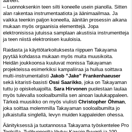
ääreen.
– Luonnoksenkin teen silti koneelle usein pianolla. Sitten
alan rakentaa instrumentaatiota ja äänimaailmaa. Ja
vaikka teenkin paljon koneella, äänitän prosessin aikana
mukaan myös orgaanisia elementtejä. Jopa
elektronisissa jutuissa samplaan akustisia instrumentteja
ja teen niistä elektronisen kuuloisia.
Raidasta ja käyttötarkoituksesta riippuen Takayama
pyytää kohdassa mukaan myös muita muusikoita.
Heidän joukkoonsa kuuluvat monissa Takayaman
projekteissa esimerkiksi kampaliiraa ja huilua soittava
multi-instrumentalisti
Jakob ”Jake” Frankenhaeuser
sekä kitaristi-basisti
Ossi Saarikko
, joka on Takayaman
tuttu jo opiskeluajoilta.
Sara Hirvonen
puolestaan laulaa
myös tulevalla sooloalbumilla sen ainoan laulukappaleen.
Tärkeä muusikko on myös viulisti
Christopher Öhman
,
joka soittaa molemmilla Takayaman sooloalbumilta jo
julkaistulla singlellä, levyn muiden kappaleiden ohessa.
Äänityksessä ja tuotannossa Takayama työskentelee Pro
Toolsilla. Työhuoneelta löytyy Kawain flyygeli ja 100-