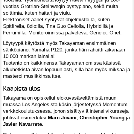
vuotias Grotrian-Steinwegin pystypiano, sekä muita
soittimia, kuten haitari ja viulu.
Elektroniset äänet syntyvät ohjelmistoilla, kuten
Spitfirella, 8dio:lla, Tina Guo Cellolla, Hybridillä ja
Ferrumilla. Monitoroinnissa palvelevat Genelec Onet.
Löytyypä käytöstä myös Takayaman ensimmäinen
sähköpiano, Yamaha P120, jonka hän rahoitti aikanaan
10 000 markan lainalla!
Tuotanto on kaikkinensa Takayaman omissa käsissä
alkuhetkistä aivan loppuun asti, sillä hän myös miksaa ja
masteroi musiikkinsa itse.
Kaapista ulos
Takayama on opiskellut elokuvasäveltämistä muun
muassa Los Angelesista käsin järjestetyssä Momentum-
verkkokoulutuksessa, johon sisältyviä intensiivikursseja
johtivat esimerkiksi
Marc Jovani
,
Christopher Young
ja
Javier Navarrete
.