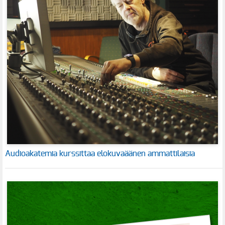
Audioakatemia kurssittaa elokuvaäänen ammattilaisia