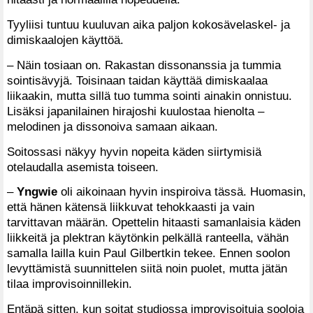
Tyyliisi tuntuu kuuluvan aika paljon kokosävelaskel- ja
dimiskaalojen käyttöä.
– Näin tosiaan on. Rakastan dissonanssia ja tummia
sointisävyjä. Toisinaan taidan käyttää dimiskaalaa
liikaakin, mutta sillä tuo tumma sointi ainakin onnistuu.
Lisäksi japanilainen hirajoshi kuulostaa hienolta –
melodinen ja dissonoiva samaan aikaan.
Soitossasi näkyy hyvin nopeita käden siirtymisiä
otelaudalla asemista toiseen.
–
Yngwie
oli aikoinaan hyvin inspiroiva tässä. Huomasin,
että hänen kätensä liikkuvat tehokkaasti ja vain
tarvittavan määrän. Opettelin hitaasti samanlaisia käden
liikkeitä ja plektran käytönkin pelkällä ranteella, vähän
samalla lailla kuin Paul Gilbertkin tekee. Ennen soolon
levyttämistä suunnittelen siitä noin puolet, mutta jätän
tilaa improvisoinnillekin.
Entäpä sitten, kun soitat studiossa improvisoituja sooloja