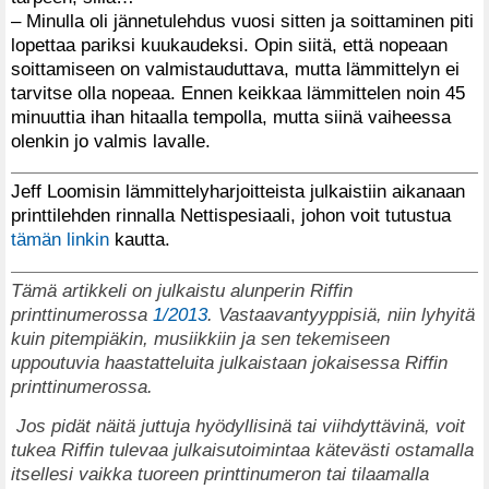
– Minulla oli jännetulehdus vuosi sitten ja soittaminen piti
lopettaa pariksi kuukaudeksi. Opin siitä, että nopeaan
soittamiseen on valmistauduttava, mutta lämmittelyn ei
tarvitse olla nopeaa. Ennen keikkaa lämmittelen noin 45
minuuttia ihan hitaalla tempolla, mutta siinä vaiheessa
olenkin jo valmis lavalle.
Jeff Loomisin lämmittelyharjoitteista julkaistiin aikanaan
printtilehden rinnalla Nettispesiaali, johon voit tutustua
tämän linkin
kautta.
Tämä artikkeli on julkaistu alunperin Riffin
printtinumerossa
1/2013
. Vastaavantyyppisiä, niin lyhyitä
kuin pitempiäkin, musiikkiin ja sen tekemiseen
uppoutuvia haastatteluita julkaistaan jokaisessa Riffin
printtinumerossa.
Jos pidät näitä juttuja hyödyllisinä tai viihdyttävinä, voit
tukea Riffin tulevaa julkaisutoimintaa kätevästi ostamalla
itsellesi vaikka tuoreen printtinumeron tai tilaamalla