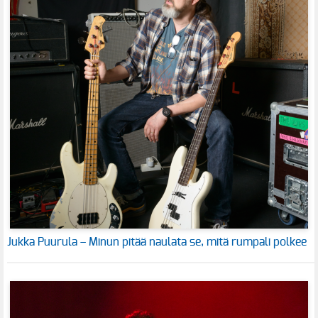
Jukka Puurula – Minun pitää naulata se, mitä rumpali polkee