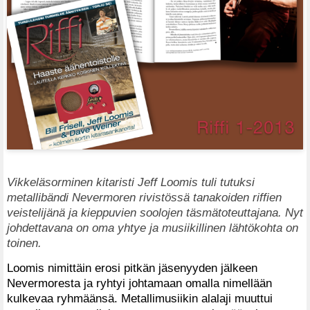
Vikkeläsorminen kitaristi Jeff Loomis tuli tutuksi
metallibändi Nevermoren rivistössä tanakoiden riffien
veistelijänä ja kieppuvien soolojen täsmätoteuttajana. Nyt
johdettavana on oma yhtye ja musiikillinen lähtökohta on
toinen.
Loomis nimittäin erosi pitkän jäsenyyden jälkeen
Nevermoresta ja ryhtyi johtamaan omalla nimellään
kulkevaa ryhmäänsä. Metallimusiikin alalaji muuttui