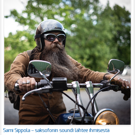
Sami Sippola – saksofonin soundi lähtee ihmisestä