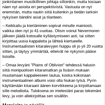
jonkinlainen musiikillinen johtaja silloinkin, mutta tosiaan
näen nyt asioita eri perspektiivistä. Vastuuta on nyt
enemmän, mutta nautin siitä kuitenkin ja tiedän tarkoin
nykyisen bändini asiat ja tilanteen.
– Keikkailu ja kiertäminen sopivat minulle mainiosti,
vaikka olen nyt jo 41-vuotias. Olisin voinut Nevermoren
jälkeen jäädä kotosalle kyllästymiseen asti, tai sitten
kirjoittaa uusia kappaleita ja lähteä kiertueelle.
Instrumentaalisten kitaralevyjen huippu oli jo yli 20 vuotta
sitten, ja täytyy ymmärtää, etteivät ne nykyisin pääse
listoille.
– Omaa levyäni "Plains of Oblivion" tehdessä halusin
siitä monipuolisen kitaramatkan ja lisäsin mukaan
muutamaan kappaleeseen laulua, koska kokonaan
instrumentaalinen albumi voisi olla hiukan tylsä. Pyrin
käyttämään kitaraani äänen korvikkeena ja kirjoittamaan
sille melodioita. Tuloksena on mielestäni paras tekemäni
levy, ja voin allekirjoittaa sen sisällön.