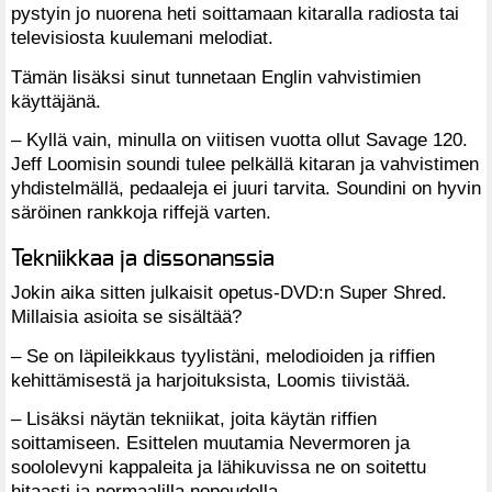
pystyin jo nuorena heti soittamaan kitaralla radiosta tai
televisiosta kuulemani melodiat.
Tämän lisäksi sinut tunnetaan Englin vahvistimien
käyttäjänä.
– Kyllä vain, minulla on viitisen vuotta ollut Savage 120.
Jeff Loomisin soundi tulee pelkällä kitaran ja vahvistimen
yhdistelmällä, pedaaleja ei juuri tarvita. Soundini on hyvin
säröinen rankkoja riffejä varten.
Tekniikkaa ja dissonanssia
Jokin aika sitten julkaisit opetus-DVD:n Super Shred.
Millaisia asioita se sisältää?
– Se on läpileikkaus tyylistäni, melodioiden ja riffien
kehittämisestä ja harjoituksista, Loomis tiivistää.
– Lisäksi näytän tekniikat, joita käytän riffien
soittamiseen. Esittelen muutamia Nevermoren ja
soololevyni kappaleita ja lähikuvissa ne on soitettu
hitaasti ja normaalilla nopeudella.