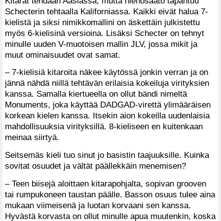
Kitarat tehdään Aasiassa, mutta hienosäätö tapahtuu
Schecterin tehtaalla Kaliforniassa. Kaikki eivät halua 7-
kielistä ja siksi nimikkomallini on äskettäin julkistettu
myös 6-kielisinä versioina. Lisäksi Schecter on tehnyt
minulle uuden V-muotoisen mallin JLV, jossa mikit ja
muut ominaisuudet ovat samat.
– 7-kielisiä kitaroita näkee käytössä jonkin verran ja on
jännä nähdä niillä tehtävän erilaisia kokeiluja virityksien
kanssa. Samalla kiertueella on ollut bändi nimeltä
Monuments, joka käyttää DADGAD-virettä ylimääräisen
korkean kielen kanssa. Itsekin aion kokeilla uudenlaisia
mahdollisuuksia virityksillä. 8-kieliseen en kuitenkaan
meinaa siirtyä.
Seitsemäs kieli tuo sinut jo basistin taajuuksille. Kuinka
sovitat osuudet ja vältät päällekkäin menemisen?
– Teen biisejä aloittaen kitarapohjalta, sopivan grooven
tai rumpukoneen taustan päälle. Basson osuus tulee aina
mukaan viimeisenä ja luotan korvaani sen kanssa.
Hyvästä korvasta on ollut minulle apua muutenkin, koska