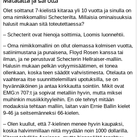
Matalalta ja säröllä
Olet soittanut 7-kielistä kitaraa yli 10 vuotta ja sinulla on
oma nimikkomallisi Schecterilta. Millaisia ominaisuuksia
halusit mukaan sitä toteutettaessa?
– Schecterit ovat hienoja soittimia, Loomis luonnehtii.
– Oma nimikkomallini on ollut olemassa kolmisen vuotta,
satiinimustana ja punaisena, Floyd Rosen kanssa tai
ilman, ja ne perustuvat Schecterin Hellraiser-malliin.
Halusin mukaan pelkän volyymisäätimen, ei tonea
ollenkaan, koska teen säädöt vahvistimesta. Otelauta on
vaahteraa itse suunnittelemillani upotuksilla, se on
hyvännäköinen ja antaa kirkkautta sointiin. Mikit ovat
EMG:n 707:t ja sopivat metalliin hyvin, mutta miksei
muihinkin musiikkityyleihin. En ole tehnyt mitään
modauksia tehtaan malliin, laitan vain Ernie Ballin kielet
9-46 ja seitsemänneksi 66-kielen.
– Olen kuullut, että 7-kielinen menee hyvin kaupaksi,
koska halvimmillaan niitä myydään noin 1000 dollarilla.