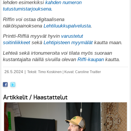
lehden esimerkiksi
kahden numeron
tutustumistarjouksena.
Riffin voi ostaa digitaalisena
näköispainoksena
Lehtiluukkupalvelusta
.
Printti-Riffiä myyvät hyvin
varustetut
soitinliikkeet
sekä
Lehtipisteen myymälät
kautta maan.
Lehteä sekä irtonumeroita voi tilata myös suoraan
kustantajalta näillä sivuilla olevan
Riffi-kaupan
kautta.
26.5.2024
|
Teksti: Timo Koskinen | Kuvat: Caroline Traitler
Artikkelit / Haastattelut