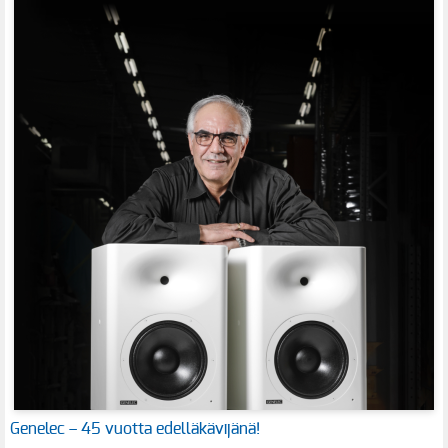
Genelec – 45 vuotta edelläkävijänä!