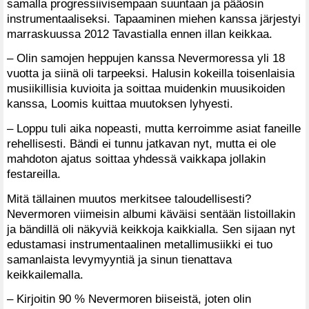
samalla progressiivisempaan suuntaan ja pääosin
instrumentaaliseksi. Tapaaminen miehen kanssa järjestyi
marraskuussa 2012 Tavastialla ennen illan keikkaa.
– Olin samojen heppujen kanssa Nevermoressa yli 18
vuotta ja siinä oli tarpeeksi. Halusin kokeilla toisenlaisia
musiikillisia kuvioita ja soittaa muidenkin muusikoiden
kanssa, Loomis kuittaa muutoksen lyhyesti.
– Loppu tuli aika nopeasti, mutta kerroimme asiat faneille
rehellisesti. Bändi ei tunnu jatkavan nyt, mutta ei ole
mahdoton ajatus soittaa yhdessä vaikkapa jollakin
festareilla.
Mitä tällainen muutos merkitsee taloudellisesti?
Nevermoren viimeisin albumi käväisi sentään listoillakin
ja bändillä oli näkyviä keikkoja kaikkialla. Sen sijaan nyt
edustamasi instrumentaalinen metallimusiikki ei tuo
samanlaista levymyyntiä ja sinun tienattava
keikkailemalla.
– Kirjoitin 90 % Nevermoren biiseistä, joten olin