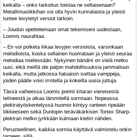
keikalla – onko tarkoitus toistaa ne sellaisenaan?
Metallimusiikkihan voi olla hyvin kurinalaista ja yleisö
tuntee levytetyt versiot tarkoin.
– Joudun opettelemaan omat tekemiseni uudestaan,
Loomis naurahtaa.
– En voi poiketa liikaa levyjen versioista, varsinkaan
melodioista, koska sellainen huomataan ja yleisö seuraa
melodiaa mielessään. Nykyinen bändini on vielä melko
uusi, eikä meillä ole paljon mahdollisuuksia jammailuun
keikalla, mutta jatkossa haluaisin soittaa vamppeja,
joiden päälle voisi irrotella ja kokeilla uusia juttuja.
Tässä vaiheessa Loomis poimii kitaran viereisestä
telineestä ja alkaa lämmitellä sormiaan. Nopeassa
plektratyöskentelyssä huomio kiintyy ranteen ripeään
liikkeeseen sekä Dunlopin teräväkärkisen Tortex Sharp-
plektran melko jyrkkään kulmaan kieliin nähden.
Perusteellinen, kaikkia sormia käyttävä valmistelu onkin
tarpeen, sillä…