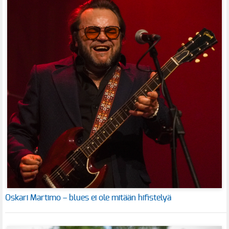
Oskari Martimo – blues ei ole mitään hifistelyä