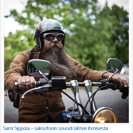
Sami Sippola – saksofonin soundi lähtee ihmisestä