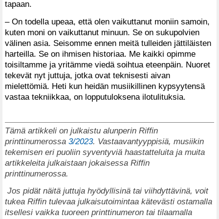
tapaan.
– On todella upeaa, että olen vaikuttanut moniin samoin,
kuten moni on vaikuttanut minuun. Se on sukupolvien
välinen asia. Seisomme ennen meitä tulleiden jättiläisten
harteilla. Se on ihmisen historiaa. Me kaikki opimme
toisiltamme ja yritämme viedä soihtua eteenpäin. Nuoret
tekevät nyt juttuja, jotka ovat teknisesti aivan
mielettömiä. Heti kun heidän musiikillinen kypsyytensä
vastaa tekniikkaa, on lopputuloksena ilotulituksia.
Tämä artikkeli on julkaistu alunperin Riffin
printtinumerossa
3/2023
. Vastaavantyyppisiä, musiikin
tekemisen eri puoliin syventyviä haastatteluita ja muita
artikkeleita julkaistaan jokaisessa Riffin
printtinumerossa.
Jos pidät näitä juttuja hyödyllisinä tai viihdyttävinä, voit
tukea Riffin tulevaa julkaisutoimintaa kätevästi ostamalla
itsellesi vaikka tuoreen printtinumeron tai tilaamalla