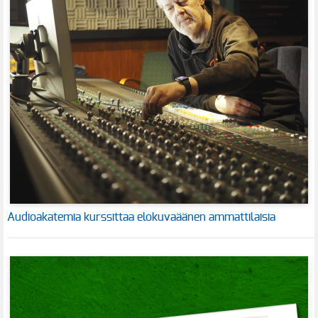
Audioakatemia kurssittaa elokuvaäänen ammattilaisia