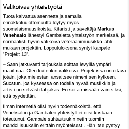
Valikoivaa yhteistyötä
Tuota kaivattua asennetta ja samalla
ennakkoluulottomuutta löytyy myös
suomalaismuusikoista. Kitaristi ja säveltäjä
Markus
Venehsalo
lähestyi Gambaletta yhteistyön merkeissä, ja
normaalisti hyvin valikoiva veteraanimuusikko lähti
mukaan projektiin. Lopputuloksena syntyi kappale
”Projekt 13”.
– Saan jatkuvasti tarjouksia soittaa levyillä ympäri
maailmaa. Olen kuitenkin valikoiva. Projektissa on oltava
jotain, joka mielestäni ansaitsee nimeni sen kylkeen.
Suostun, jos kyseessä on todella hyvää musiikkia ja
artisti on selvästi lahjakas. En soita missään vain siksi,
että pyydetään.
Ilman internetiä olisi hyvin todennäköistä, että
Venehsalon ja Gambalen yhteistyö ei olisi koskaan
toteutunut. Gambale suhtautuukin netin tuomiin
mahdollisuuksiin erittäin myönteisesti. Hän itse pystyy