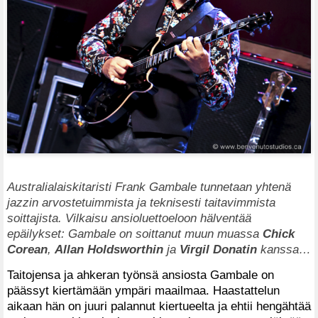
Australialaiskitaristi Frank Gambale tunnetaan yhtenä
jazzin arvostetuimmista ja teknisesti taitavimmista
soittajista. Vilkaisu ansioluettoeloon hälventää
epäilykset: Gambale on soittanut muun muassa
Chick
Corean
,
Allan Holdsworthin
ja
Virgil Donatin
kanssa…
Taitojensa ja ahkeran työnsä ansiosta Gambale on
päässyt kiertämään ympäri maailmaa. Haastattelun
aikaan hän on juuri palannut kiertueelta ja ehtii hengähtää