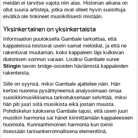
meidän ei tarvitse vajota niin alas. Historian aikana on
ollut suuria artisteja, jotka ovat olleet hyvin suosittuja
eivätkä ole tinkineet musiikillisesti mistään.
Yksinkertainen on yksinkertaista
Informaation puutoksella Gambale tarkoittaa, että
kappaleissa toistuvat usein samat melodiat, ja että ne
rakentuvat muutaman, koko kappaleen läpi kulkevan
diatonisen soinnun varaan. Lisäksi Gambale suree
Stingin
tavoin bridge-osioiden häviämistä kappaleiden
rakenteista.
Sille on syynsä, miksi Gambale ajattelee näin. Hän
kertoo nuorena pysähtyneensä analysoimaan omaa
suosikkimusiikkiansa tarkoituksenaan selvittää, miksi
hän piti juuri siitä musiikista eikä jostain muusta.
Pohdiskelun tuloksena Gambale tajusi, että usein juuri
musiikin harmonia sai hänet kiinnittämään kappaleeseen
huomiota. Kunnianhimoinen harmonia kun toimii
itsessään tarinankerronnallisena elementtinä.