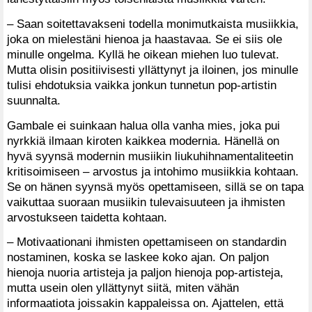
– Saan soitettavakseni todella monimutkaista musiikkia,
joka on mielestäni hienoa ja haastavaa. Se ei siis ole
minulle ongelma. Kyllä he oikean miehen luo tulevat.
Mutta olisin positiivisesti yllättynyt ja iloinen, jos minulle
tulisi ehdotuksia vaikka jonkun tunnetun pop-artistin
suunnalta.
Gambale ei suinkaan halua olla vanha mies, joka pui
nyrkkiä ilmaan kiroten kaikkea modernia. Hänellä on
hyvä syynsä modernin musiikin liukuhihnamentaliteetin
kritisoimiseen – arvostus ja intohimo musiikkia kohtaan.
Se on hänen syynsä myös opettamiseen, sillä se on tapa
vaikuttaa suoraan musiikin tulevaisuuteen ja ihmisten
arvostukseen taidetta kohtaan.
– Motivaationani ihmisten opettamiseen on standardin
nostaminen, koska se laskee koko ajan. On paljon
hienoja nuoria artisteja ja paljon hienoja pop-artisteja,
mutta usein olen yllättynyt siitä, miten vähän
informaatiota joissakin kappaleissa on. Ajattelen, että