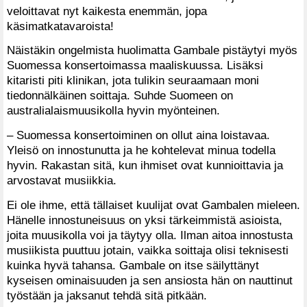
veloittavat nyt kaikesta enemmän, jopa
käsimatkatavaroista!
Näistäkin ongelmista huolimatta Gambale pistäytyi myös
Suomessa konsertoimassa maaliskuussa. Lisäksi
kitaristi piti klinikan, jota tulikin seuraamaan moni
tiedonnälkäinen soittaja. Suhde Suomeen on
australialaismuusikolla hyvin myönteinen.
– Suomessa konsertoiminen on ollut aina loistavaa.
Yleisö on innostunutta ja he kohtelevat minua todella
hyvin. Rakastan sitä, kun ihmiset ovat kunnioittavia ja
arvostavat musiikkia.
Ei ole ihme, että tällaiset kuulijat ovat Gambalen mieleen.
Hänelle innostuneisuus on yksi tärkeimmistä asioista,
joita muusikolla voi ja täytyy olla. Ilman aitoa innostusta
musiikista puuttuu jotain, vaikka soittaja olisi teknisesti
kuinka hyvä tahansa. Gambale on itse säilyttänyt
kyseisen ominaisuuden ja sen ansiosta hän on nauttinut
työstään ja jaksanut tehdä sitä pitkään.