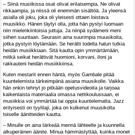
– Siinä musiikissa osat olivat erilaisempia. Ne olivat
rikkaampia, ja niissä oli enemmän sisältöä. Ja yleensä
asialla oli joku, joka oli yleisesti ottaen loistava
muusikko. Hänen täytyi olla, jotta hän pystyi luomaan
niin mielenkiintoisia juttuja. Ja niinpä sydämeni meni
siihen suuntaan. Seurasin aina suurimpia muusikoita,
jotka pystyin löytämään. Se herätti todella halun tutkia
heidän musiikkiaan. Sitä kautta opin ymmärtämään,
mitkä seikat herättivät huomioni, korvani, iloni ja
rakkauteni heidän musiikkiinsa.
Kuten mestarit ennen häntä, myös Gambale pitää
kuuntelemista tärkeimpänä asiana muusikolle. Vaikka
hän onkin tehnyt jo pitkään opetusvideoita ja tarjoaa
kaikenlaista materiaalia omassa nettikoulussaan, ei
musiikkia voi ymmärtää tai oppia kuuntelematta. Jazz
erityisesti on tyylilaji, joka on kulkenut muusikolta
toiselle äänitteiden kautta.
– Minulle on aina tärkeää mennä lähteelle ja kuunnella
alkuperäinen äänite. Minua hämmästyttää, kuinka monet