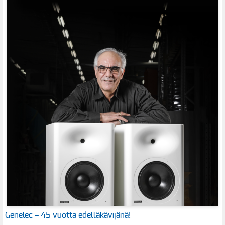
Genelec – 45 vuotta edelläkävijänä!