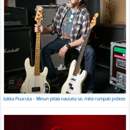
Jukka Puurula – Minun pitää naulata se, mitä rumpali polkee