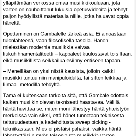
ylläpitämään verkossa omaa musiikkikouluaan, jota
varten on nauhoittanut lukuisia opetusvideoita ja tehnyt
paljon hyödyllistä materiaalia niille, jotka haluavat oppia
häneltä.
Opettaminen on Gambalelle tärkeä asia. Ei ainoastaan
tulonlähteenä, vaan filosofisella tasolla. Hänen
mielestään modernia musiikkia vaivaa
liukuhihnamentaliteetti – kappaleet kuulostavat toisiltaan,
eikä musiikillista seikkailua esiinny entiseen tapaan.
– Meneillään on yksi niistä kausista, jolloin kaikki
musiikki tuntuu niin manipuloidulta, tai sitten leikkaa ja
liimaa -metodilla tehdyltä.
Tämä ei kuitenkaan tarkoita sitä, että Gambale odottaisi
kaiken musiikin olevan teknisesti haastavaa. Välillä
häntä huvittaa se, miten moni lähestyy häntä yhteistyön
merkeissä vain siksi, että hänet tunnetaan teknisestä
taituruudestaan ja kadehditusta sweep picking -
tekniikastaan. Mies ei pistäisi pahaksi, vaikka häntä
lähestyttäisiin myös toisenlaista musiikkia varten.