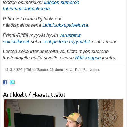
lehden esimerkiksi
kahden numeron
tutustumistarjouksena.
Riffin voi ostaa digitaalisena
näköispainoksena
Lehtiluukkupalvelusta
.
Printti-Riffiä myyvät hyvin
varustetut
soitinliikkeet
sekä
Lehtipisteen myymälät
kautta maan.
Lehteä sekä irtonumeroita voi tilata myös suoraan
kustantajalta näillä sivuilla olevan
Riffi-kaupan
kautta.
31.3.2024
|
Teksti: Samuel Järvinen | Kuva: Dale Benvenuto
Artikkelit / Haastattelut