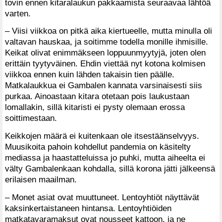
tovin ennen kitaralaukun pakkaamista seuraavaa lähtöä
varten.
– Viisi viikkoa on pitkä aika kiertueelle, mutta minulla oli
valtavan hauskaa, ja soitimme todella monille ihmisille.
Keikat olivat enimmäkseen loppuunmyytyjä, joten olen
erittäin tyytyväinen. Ehdin viettää nyt kotona kolmisen
viikkoa ennen kuin lähden takaisin tien päälle.
Matkalaukkua ei Gambalen kannata varsinaisesti siis
purkaa. Ainoastaan kitara otetaan pois laukustaan
lomallakin, sillä kitaristi ei pysty olemaan erossa
soittimestaan.
Keikkojen määrä ei kuitenkaan ole itsestäänselvyys.
Muusikoita pahoin kohdellut pandemia on käsitelty
mediassa ja haastatteluissa jo puhki, mutta aiheelta ei
välty Gambalenkaan kohdalla, sillä korona jätti jälkeensä
erilaisen maailman.
– Monet asiat ovat muuttuneet. Lentoyhtiöt näyttävät
kaksinkertaistaneen hintansa. Lentoyhtiöiden
matkatavaramaksut ovat nousseet kattoon, ja ne