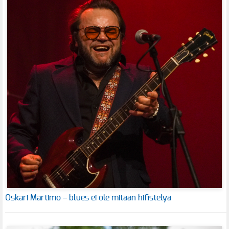
Oskari Martimo – blues ei ole mitään hifistelyä