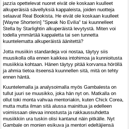
jazzia opettelevat nuoret eivät ole koskaan kuulleet
alkuperäisiä sävellyksiä kappaleista, joiden nuotteja
selaavat Real Bookista. He eivät ole koskaan kuulleet
[Wayne Shorterin] ”Speak No Evilia” tai kuunnelleet
Stella by Starlightin alkuperäistä levytystä. Miten voi
todella ymmärtää kappaletta tai sen tunnetta
kuuntelematta alkuperäistä äänitettä?
Jotta musiikin standardeja voi nostaa, täytyy siis
muusikolla olla ennen kaikkea intohimoa ja kunnioitusta
musiikkia kohtaan. Hänen täytyy pitää korvansa höröllä
ja ahmia tietoa itseensä kuunnellen sitä, mitä on tehty
ennen häntä.
Kuuntelemalla ja analysoimalla myös Gambalesta on
tullut juuri se muusikko, joka hän nyt on. Matkalla on
ollut toki monta vahvaa mentoriakin, kuten Chick Corea,
mutta mutta ilman sitä alussa mainittua ja edelleen
voimissaan olevaa innostusta ja rakkaussuhdetta
musiikkiin ura tuskin olisi kantanut näin pitkälle. Nyt
Gambale on monien esikuva ja mentori edeltäjiensä