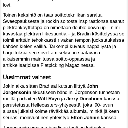
lovi.
Toinen keksintö on taas soittotekniikan saralta.
Sweeppauksesta ja rockin soitosta inspiraationsa saanut
plektrankäyttötapa on nimeltään double down up – nimi
kuvastaa plektran liikesuuntia – ja Bradin käsittelyssä se
toimii erittäin tehokkaasti rivakan tempon juoksutuksissa
kahden kielen välillä. Tarkempi kuvaus näppäilystä ja
harjoituksia sen soveltamiseksi on saatavana
aikaisemmin mainitussa soitto-oppaassa ja
artikkelisarjoissa Flatpicking Magazinessa.
Uusimmat vaiheet
Jokin aika sitten Brad sai kutsun liittyä
John
Jorgensonin
akustiseen bändiin. Jorgenson tunnetaan
meillä parhaiten
Will Rayn
ja
Jerry Donahuen
kanssa
perustetusta Hellecasters-yhtyeestä, joka ’90-luvun
alussa julkaisi kolme räväkkää albumia, minkä jälkeen
seurasi monivuotinen yhteistyö
Elton Johnin
kanssa.
Jorgensonin omassa bändissä tyyli on kuitenkin