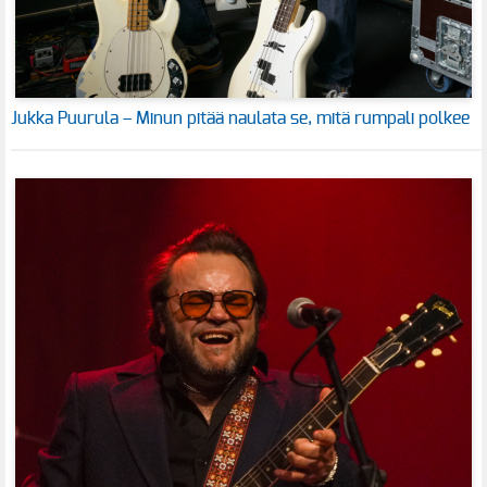
Jukka Puurula – Minun pitää naulata se, mitä rumpali polkee