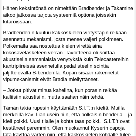
Hänen keksintönsä on nimeltään Bradbender ja Takamine
aikoo jatkossa tarjota systeemiä optiona joissakin
kitaroissaan.
Bradbenderiin kuuluu kakkoskielen viritystapin reikään
asennettu mekanismi, josta menee vaijeri polkimeen.
Polkemalla saa nostettua kielen virettä aina
kokosävelaskeleen verran. Tavoitteena oli soittaa
akustisella samanlaisia venytyksiä kuin Telecastereihin
kantripiireissä asennetulla pedal steelin sointia
jäljittelevällä B-benderillä. Kopan sisään rakennetut
vipumekanismit eivät Bradia miellyttäneet.
– Jotkut pitivät minua kahelina, kun porasin reikää
kalliisiin akustisiin, mutta saahan näin tehdä.
Tämän takia rupesin käyttämään S.I.T.:n kieliä. Muilla
merkeillä kävi liian usein niin, että polkaisin benderia – ja
kieli poikki. Uusi tilalle ja kohta taas poikki. S.I.T.’t ovat
kestäneet paremmin. Olen muokannut Kyserin capoja
tätä käyttöä varten niin, että kakkoskielen kohdalle tulee