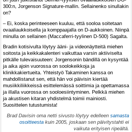
300:n, Jorgenson Signature-mallin. Sellainenko sinullakin
on?
– Ei, koska perinteeseen kuuluu, että sooloa soitetaan
ovaaliaukkoisella ja komppaajalla on D-aukkoinen. Niinpä
minulla on sellainen (Maccaferri-tyylinen D-500) Sagalta.
Bradin kotisivulta löytyy ääni- ja videonäytteitä miehen
soitosta ja keikkakalenteri vaikuttaa varsin aktiiviselta
pitkälle tulevaisuuteen: Jorgensonin bändillä on kysyntää
ja aika ajoin vuorossa on soolokeikkoja ja
klinikkakiertueita. Yhteistyö Takaminen kanssa on
mahdollistanut sen, että hän voi päivisin kiertää
musiikkiliikkeissä esittelemässä soittimia ja opettamassa
ja illalla vuorossa on sooloesiintyminen. Pelkkä miehen
ja akustisen kitaran yhdistelmä toimii mainiosti.
Suosittelen tutustumista!
Brad Davisin oma netti sivusto löytyy edelleen
samasta
osoitteesta
kuin 2005, joskaan sen päivitystahti ei
vaikuta erityisen ripeältä.