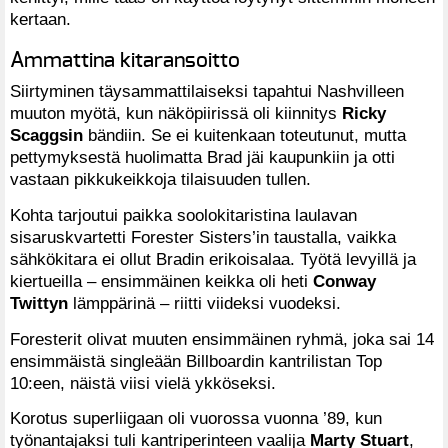
kertaan.
Ammattina kitaransoitto
Siirtyminen täysammattilaiseksi tapahtui Nashvilleen
muuton myötä, kun näköpiirissä oli kiinnitys
Ricky
Scaggsin
bändiin. Se ei kuitenkaan toteutunut, mutta
pettymyksestä huolimatta Brad jäi kaupunkiin ja otti
vastaan pikkukeikkoja tilaisuuden tullen.
Kohta tarjoutui paikka soolokitaristina laulavan
sisaruskvartetti Forester Sisters’in taustalla, vaikka
sähkökitara ei ollut Bradin erikoisalaa. Työtä levyillä ja
kiertueilla – ensimmäinen keikka oli heti
Conway
Twittyn
lämppärinä – riitti viideksi vuodeksi.
Foresterit olivat muuten ensimmäinen ryhmä, joka sai 14
ensimmäistä singleään Billboardin kantrilistan Top
10:een, näistä viisi vielä ykköseksi.
Korotus superliigaan oli vuorossa vuonna ’89, kun
työnantajaksi tuli kantriperinteen vaalija
Marty Stuart
,