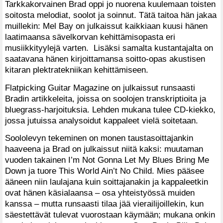
Tarkkakorvainen Brad oppi jo nuorena kuulemaan toisten
soitosta melodiat, soolot ja soinnut. Tätä taitoa hän jakaa
muillekin: Mel Bay on julkaissut kaikkiaan kuusi hänen
laatimaansa sävelkorvan kehittämisopasta eri
musiikkityylejä varten. Lisäksi samalta kustantajalta on
saatavana hänen kirjoittamansa soitto-opas akustisen
kitaran plektratekniikan kehittämiseen.
Flatpicking Guitar Magazine on julkaissut runsaasti
Bradin artikkeleita, joissa on soolojen transkriptioita ja
bluegrass-harjoituksia. Lehden mukana tulee CD-kiekko,
jossa jutuissa analysoidut kappaleet vielä soitetaan.
Soololevyn tekeminen on monen taustasoittajankin
haaveena ja Brad on julkaissut niitä kaksi: muutaman
vuoden takainen I’m Not Gonna Let My Blues Bring Me
Down ja tuore This World Ain’t No Child. Mies pääsee
ääneen niin laulajana kuin soittajanakin ja kappaleetkin
ovat hänen käsialaansa – osa yhteistyössä muiden
kanssa – mutta runsaasti tilaa jää vierailijoillekin, kun
säestettävät tulevat vuorostaan käymään; mukana onkin