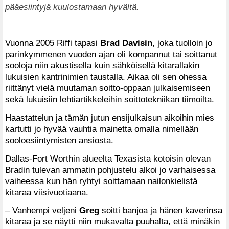
pääesiintyjä kuulostamaan hyvältä.
Vuonna 2005 Riffi tapasi
Brad Davisin
, joka tuolloin jo
parinkymmenen vuoden ajan oli kompannut tai soittanut
sooloja niin akustisella kuin sähköisellä kitarallakin
lukuisien kantrinimien taustalla. Aikaa oli sen ohessa
riittänyt vielä muutaman soitto-oppaan julkaisemiseen
sekä lukuisiin lehtiartikkeleihin soittotekniikan tiimoilta.
Haastattelun ja tämän jutun ensijulkaisun aikoihin mies
kartutti jo hyvää vauhtia mainetta omalla nimellään
sooloesiintymisten ansiosta.
Dallas-Fort Worthin alueelta Texasista kotoisin olevan
Bradin tulevan ammatin pohjustelu alkoi jo varhaisessa
vaiheessa kun hän ryhtyi soittamaan nailonkielistä
kitaraa viisivuotiaana.
– Vanhempi veljeni
Greg
soitti banjoa ja hänen kaverinsa
kitaraa ja se näytti niin mukavalta puuhalta, että minäkin