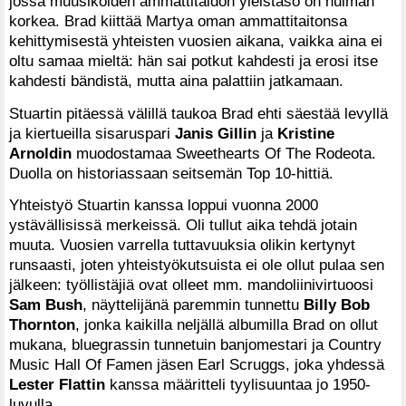
jossa muusikoiden ammattitaidon yleistaso on huiman
korkea. Brad kiittää Martya oman ammattitaitonsa
kehittymisestä yhteisten vuosien aikana, vaikka aina ei
oltu samaa mieltä: hän sai potkut kahdesti ja erosi itse
kahdesti bändistä, mutta aina palattiin jatkamaan.
Stuartin pitäessä välillä taukoa Brad ehti säestää levyllä
ja kiertueilla sisaruspari
Janis Gillin
ja
Kristine
Arnoldin
muodostamaa Sweethearts Of The Rodeota.
Duolla on historiassaan seitsemän Top 10-hittiä.
Yhteistyö Stuartin kanssa loppui vuonna 2000
ystävällisissä merkeissä. Oli tullut aika tehdä jotain
muuta. Vuosien varrella tuttavuuksia olikin kertynyt
runsaasti, joten yhteistyökutsuista ei ole ollut pulaa sen
jälkeen: työllistäjiä ovat olleet mm. mandoliinivirtuoosi
Sam Bush
, näyttelijänä paremmin tunnettu
Billy Bob
Thornton
, jonka kaikilla neljällä albumilla Brad on ollut
mukana, bluegrassin tunnetuin banjomestari ja Country
Music Hall Of Famen jäsen Earl Scruggs, joka yhdessä
Lester Flattin
kanssa määritteli tyylisuuntaa jo 1950-
luvulla.