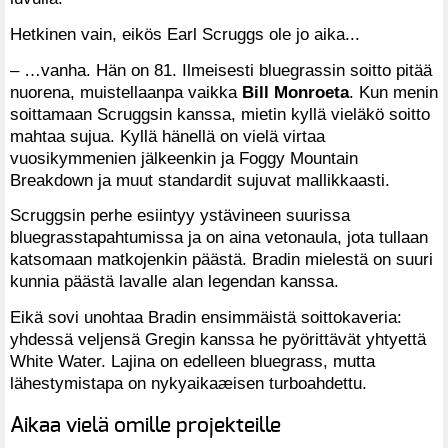
Hetkinen vain, eikös Earl Scruggs ole jo aika...
– …vanha. Hän on 81. Ilmeisesti bluegrassin soitto pitää
nuorena, muistellaanpa vaikka
Bill Monroeta
. Kun menin
soittamaan Scruggsin kanssa, mietin kyllä vieläkö soitto
mahtaa sujua. Kyllä hänellä on vielä virtaa
vuosikymmenien jälkeenkin ja Foggy Mountain
Breakdown ja muut standardit sujuvat mallikkaasti.
Scruggsin perhe esiintyy ystävineen suurissa
bluegrasstapahtumissa ja on aina vetonaula, jota tullaan
katsomaan matkojenkin päästä. Bradin mielestä on suuri
kunnia päästä lavalle alan legendan kanssa.
Eikä sovi unohtaa Bradin ensimmäistä soittokaveria:
yhdessä veljensä Gregin kanssa he pyörittävät yhtyettä
White Water. Lajina on edelleen bluegrass, mutta
lähestymistapa on nykyaikaæisen turboahdettu.
Aikaa vielä omille projekteille