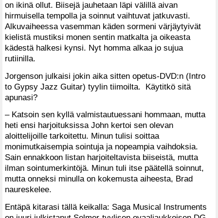
on ikinä ollut. Biisejä jauhetaan läpi välillä aivan
hirmuisella tempolla ja soinnut vaihtuvat jatkuvasti.
Alkuvaiheessa vasemman käden sormeni värjäytyivät
kielistä mustiksi monen sentin matkalta ja oikeasta
kädestä halkesi kynsi. Nyt homma alkaa jo sujua
rutiinilla.
Jorgenson julkaisi jokin aika sitten opetus-DVD:n (Intro
to Gypsy Jazz Guitar) tyylin tiimoilta. Käytitkö sitä
apunasi?
– Katsoin sen kyllä valmistautuessani hommaan, mutta
heti ensi harjoituksissa John kertoi sen olevan
aloittelijoille tarkoitettu. Minun tulisi soittaa
monimutkaisempia sointuja ja nopeampia vaihdoksia.
Sain ennakkoon listan harjoiteltavista biiseistä, mutta
ilman sointumerkintöjä. Minun tuli itse päätellä soinnut,
mutta onneksi minulla on kokemusta aiheesta, Brad
naureskelee.
Entäpä kitarasi tällä keikalla: Saga Musical Instruments
on juuri julkistanut Selmer-tyylisen ovaaliaukkoisen DG-