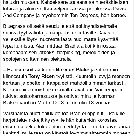
halusin mukaan. Kahdeksanvuotiaana sain teräskielisen
kitaran ja aloin soittaa veljeni kanssa porukoissa Davis
And Company ja myöhemmin Ten Degrees, hän kertoo.
Bluegrass oli sekä seudulle että soitinyhdistelmälle
sopiva tyylivalinta ja näppärästi soittaville Davisin
veljeksille löytyi nuoresta iästä huolimatta kysyntää
tapahtumissa. Ajan mittaan Bradia alkoi kiinnostaa
komppaamisen jatkoksi flatpicking, melodioiden ja
soolojen soittaminen plektralla.
– Halusin soittaa kuten
Norman Blake
ja sittemmin
kiinnostuin
Tony Ricen
tyylistä. Kuuntelin levyjä moneen
kertaan ja opettelin kappaleet mahdollisimman tarkasti.
Kirjoitin niitä muistiinkin omalla tavallani. Vanhempani
tukivat soittoharrastusta ja ostivat minulle Norman
Blaken vanhan Martin D-18:n kun olin 13-vuotias.
Varsinaista nuottienlukutaitoa Brad ei oppinut – kaikille
harjoitteluvinkkejä kysyville hän kuitenkin korostaa
ensimmäiseksi lukutaidon merkitystä – mutta sävelkorva
kehittyi, mille taas on käyttöä löytynyt sittemmin moneen