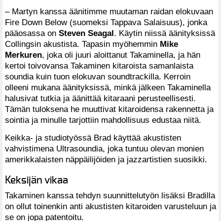
– Martyn kanssa äänitimme muutaman raidan elokuvaan
Fire Down Below (suomeksi Tappava Salaisuus), jonka
pääosassa on
Steven Seagal
. Käytin niissä äänityksissä
Collingsin akustista. Tapasin myöhemmin
Mike
Merkuren
, joka oli juuri aloittanut Takaminella, ja hän
kertoi toivovansa Takaminen kitaroista samanlaista
soundia kuin tuon elokuvan soundtrackilla. Kerroin
olleeni mukana äänityksissä, minkä jälkeen Takaminella
halusivat tutkia ja äänittää kitaraani perusteellisesti.
Tämän tuloksena he muuttivat kitaroidensa rakennetta ja
sointia ja minulle tarjottiin mahdollisuus edustaa niitä.
Keikka- ja studiotyössä Brad käyttää akustisten
vahvistimena Ultrasoundia, joka tuntuu olevan monien
amerikkalaisten näppäilijöiden ja jazzartistien suosikki.
Keksijän vikaa
Takaminen kanssa tehdyn suunnittelutyön lisäksi Bradilla
on ollut toinenkin anti akustisten kitaroiden varusteluun ja
se on jopa patentoitu.