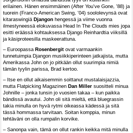
erilainen. Hänen ensimmäinen (After You’ve Gone, ’88) ja
tuorein (Franco-American Swing, ’04) soololevynsä ovat
kitaraswingiä
Djangon
hengessä ja viime vuonna
ilmestyneessä elokuvassa Head In The Clouds mies jopa
esitti eräässä kohtauksessa Django Reinhardtia viiksillä
ja käsiproteesilla maskeerattuna.
– Euroopassa
Rosenbergit
ovat varmaankin
tunnetuimpia Djangon musiikkiperinteen jatkajista, mutta
Amerikassa John on jo pitkään ollut suurimpia nimiä
tämän tyylin parissa, Brad kertoo.
– Itse en ollut aikaisemmin soittanut mustalaisjazzia,
mutta Flatpicking Magazinen
Dan Miller
suositteli minua
Johnille – jonka tunsin jo vuosien takaa – kun paikka
bändissä avautui. John oli sitä mieltä, että bluegrassin
takia minulla on hyvä rytmi oikeassa kädessä ja sitä
tässä hommassa tarvitaan. Soitan komppia, minun
tehtäväni on olla rumpalin korvike.
– Sanonpa vain, tämä on ollut rankin keikka mitä minulla