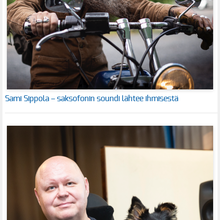
Sami Sippola – saksofonin soundi lähtee ihmisestä