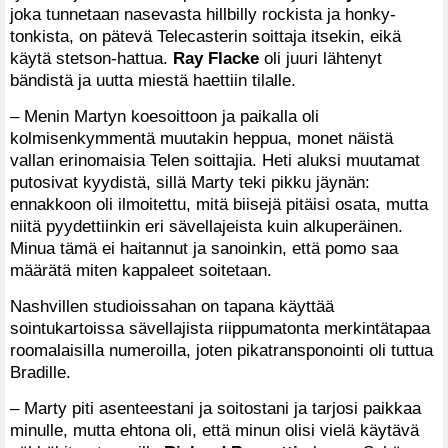
joka tunnetaan nasevasta hillbilly rockista ja honky-
tonkista, on pätevä Telecasterin soittaja itsekin, eikä
käytä stetson-hattua.
Ray Flacke
oli juuri lähtenyt
bändistä ja uutta miestä haettiin tilalle.
– Menin Martyn koesoittoon ja paikalla oli
kolmisenkymmentä muutakin heppua, monet näistä
vallan erinomaisia Telen soittajia. Heti aluksi muutamat
putosivat kyydistä, sillä Marty teki pikku jäynän:
ennakkoon oli ilmoitettu, mitä biisejä pitäisi osata, mutta
niitä pyydettiinkin eri sävellajeista kuin alkuperäinen.
Minua tämä ei haitannut ja sanoinkin, että pomo saa
määrätä miten kappaleet soitetaan.
Nashvillen studioissahan on tapana käyttää
sointukartoissa sävellajista riippumatonta merkintätapaa
roomalaisilla numeroilla, joten pikatransponointi oli tuttua
Bradille.
– Marty piti asenteestani ja soitostani ja tarjosi paikkaa
minulle, mutta ehtona oli, että minun olisi vielä käytävä