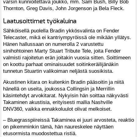
varsin kunnioitettava joukko, mm. Sam Bush, Billy Bob
Thornton, Greg Davis, John Jorgenson ja Bela Fleck.
Laatusoittimet työkaluina
Sähköisellä puolella Bradin ykkösvalinta on Fender
Telecaster, mikä ei kantriympyröissä ole mikään yllätys.
Hänen hallussaan on numerolla 2 varustettu
sinihohtoinen Marty Stuart Tribute Tele, joita Fender
valmisti rajoitetun erän joitakin vuosia sitten. Soittimeen
on koottu parhaat ominaisuudet soitinkeräilijänäkin
tunnetun Stuartin valikoiman neljästä suosikista.
Akustinen kitara on kuitenkin Bradin pääsoitin ja niitä
hänellä on useita, joukossa Collingsin ja Merrillin
käsintehdyt arvokitarat. Nykyisin hän soittaa näkyvästi
Takaminen akustisia, erityisesti mallia Nashville
DNV360, vaikka ennakkoluulot olivat melkoiset.
– Bluegrasspiireissä Takaminea ei juuri arvosteta, reaktio
on pikemminkin tämä, hän naureskelee näyttäen
etusormista muodostettua ristiä.