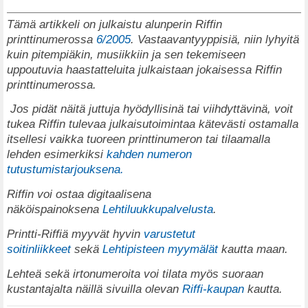
Tämä artikkeli on julkaistu alunperin Riffin
printtinumerossa
6/2005
. Vastaavantyyppisiä, niin lyhyitä
kuin pitempiäkin, musiikkiin ja sen tekemiseen
uppoutuvia haastatteluita julkaistaan jokaisessa Riffin
printtinumerossa.
Jos pidät näitä juttuja hyödyllisinä tai viihdyttävinä, voit
tukea Riffin tulevaa julkaisutoimintaa kätevästi ostamalla
itsellesi vaikka tuoreen printtinumeron tai tilaamalla
lehden esimerkiksi
kahden numeron
tutustumistarjouksena.
Riffin voi ostaa digitaalisena
näköispainoksena
Lehtiluukkupalvelusta
.
Printti-Riffiä myyvät hyvin
varustetut
soitinliikkeet
sekä
Lehtipisteen myymälät
kautta maan.
Lehteä sekä irtonumeroita voi tilata myös suoraan
kustantajalta näillä sivuilla olevan
Riffi-kaupan
kautta.