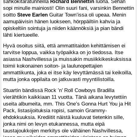
sähkökitaratunneilla
Richard Bennettin
luona. Sehän
sopi minulle mainiosti! Olin suuri fani, varsinkin Bennettin
soitto
Steve Earlen
Guitar Town’issa oli upeaa. Menin
aamupäivisin hänen luokseen, hörppäiltiin kahvia ja
opiskeltiin sointuja ja niiden käännöksiä ja pian bändi
lähti kiertueelle.
Hyvä osoitus siitä, että ammattitaidon kehittämisen ei
tarvitse loppua, vaikka työpaikka on jo tiedossa. Itse
asiassa Nashvillessa ja muissakin musiikkikeskuksissa
toimii kokonainen soiton- ja laulunopettajien
ammattikunta, joka ei itse käy levyttämässä tai keikoilla,
mutta jonka oppilaita on jatkuvasti myyntilistoilla.
Stuartin bändissä Rock ’n’ Roll Cowboys Bradilla
vierähtikin kaikkiaan 11 vuotta. Tänä aikana levytettiin
useita albumeita, mm. This One’s Gonna Hurt You ja Hit
Pack, listasijoituksia ropisi, samoin Grammy-
ehdokkuuksia. Krediitit näistä kuuluvat tietenkin sille,
jonka nimi on levyn etukannessa, mutta eipä
taustajoukkojen merkitys ole vähäinen Nashvillessa,