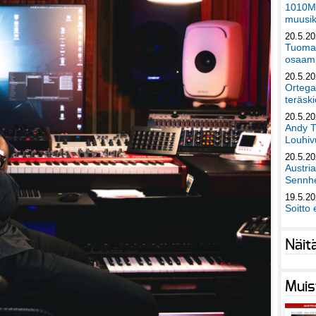
1010Mu
muusik
20.5.2
Tuomas
osaami
20.5.2
Ortega
teräski
20.5.2
Andy T
Louhivu
20.5.2
Austri
Sennhe
19.5.2
Soitto 
Näit
Muis