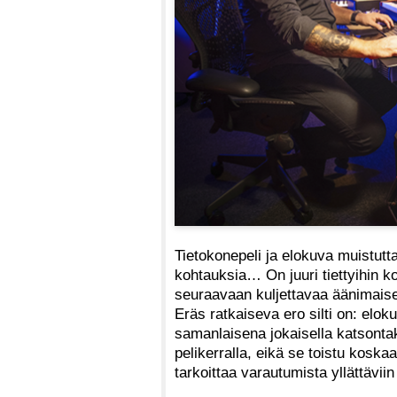
Tietokonepeli ja elokuva muistutta
kohtauksia… On juuri tiettyihin k
seuraavaan kuljettavaa äänimaisem
Eräs ratkaiseva ero silti on: eloku
samanlaisena jokaisella katsontake
pelikerralla, eikä se toistu koska
tarkoittaa varautumista yllättäviin