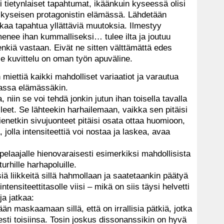
tietynlaiset tapahtumat, ikäänkuin kyseessä olisi
 kyseisen protagonistin elämässä. Lähdetään
n alkaa tapahtua yllättäviä muutoksia. Ilmestyy
nee ihan kummalliseksi… tulee ilta ja joutuu
nkiä vastaan. Eivät ne sitten välttämättä edes
 se kuvittelu on oman työn apuväline.
n miettiä kaikki mahdolliset variaatiot ja varautua
eassa elämässäkin.
niin se voi tehdä jonkin jutun ihan toisella tavalla
elleet. Se lähteekin harhailemaan, vaikka sen pitäisi
ienetkin sivujuonteet pitäisi osata ottaa huomioon,
, jolla intensiteettiä voi nostaa ja laskea, avaa
pelaajalle hienovaraisesti esimerkiksi mahdollisista
urhille harhapoluille.
iä liikkeitä sillä hahmollaan ja saatetaankin päätyä
ntensiteettitasolle viisi – mikä on siis täysi helvetti
ja jatkaa:
ään maskaamaan sillä, että on irrallisia pätkiä, jotka
esti toisiinsa. Tosin joskus dissonanssikin on hyvä