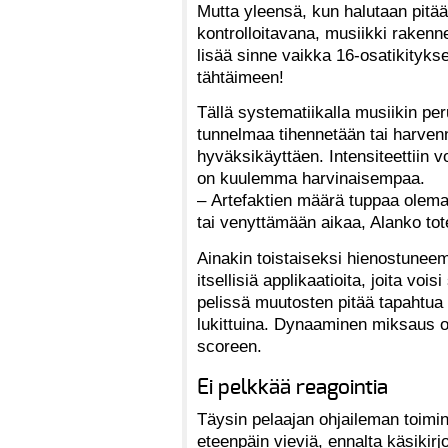
Mutta yleensä, kun halutaan pitä
kontrolloitavana, musiikki rakenn
lisää sinne vaikka 16-osatikityks
tähtäimeen!
Tällä systematiikalla musiikin pe
tunnelmaa tihennetään tai harvenne
hyväksikäyttäen. Intensiteettiin 
on kuulemma harvinaisempaa.
– Artefaktien määrä tuppaa olem
tai venyttämään aikaa, Alanko tot
Ainakin toistaiseksi hienostunee
itsellisiä applikaatioita, joita voi
pelissä muutosten pitää tapahtua
lukittuina. Dynaaminen miksaus on
scoreen.
Ei pelkkää reagointia
Täysin pelaajan ohjaileman toimi
eteenpäin vieviä, ennalta käsikirj