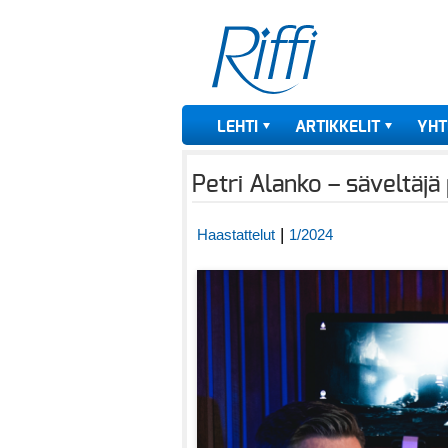
LEHTI
ARTIKKELIT
YHT
Petri Alanko – säveltäjä 
|
Haastattelut
1/2024