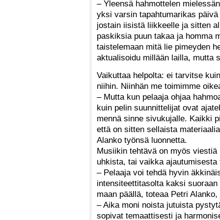
– Yleensä hahmottelen mielessäni 
yksi varsin tapahtumarikas päivä
jostain iisistä liikkeelle ja sitte
paskiksia puun takaa ja homma me
taistelemaan mitä lie pimeyden he
aktualisoidu millään lailla, mutta
Vaikuttaa helpolta: ei tarvitse kui
niihin. Niinhän me toimimme oik
– Mutta kun pelaaja ohjaa hahmoa, 
kuin pelin suunnittelijat ovat ajat
mennä sinne sivukujalle. Kaikki p
että on sitten sellaista materiaalia
Alanko työnsä luonnetta.
Musiikin tehtävä on myös viestiä 
uhkista, tai vaikka ajautumisesta t
– Pelaaja voi tehdä hyvin äkkinäis
intensiteettitasolta kaksi suoraan i
maan päällä, toteaa Petri Alanko, 
– Aika moni noista jutuista pystyt
sopivat temaattisesti ja harmonis