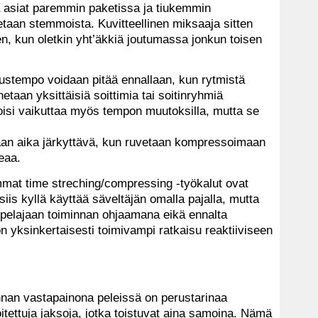
ä asiat paremmin paketissa ja tiukemmin
etaan stemmoista. Kuvitteellinen miksaaja sitten
en, kun oletkin yht’äkkiä joutumassa jonkun toisen
rustempo voidaan pitää ennallaan, kun rytmistä
taan yksittäisiä soittimia tai soitinryhmiä
voisi vaikuttaa myös tempon muutoksilla, mutta se
aan aika järkyttävä, kun ruvetaan kompressoimaan
eaa.
mmat time streching/compressing -työkalut ovat
si siis kyllä käyttää säveltäjän omalla pajalla, mutta
 pelajaan toiminnan ohjaamana eikä ennalta
 yksinkertaisesti toimivampi ratkaisu reaktiiviseen
nnan vastapainona peleissä on perustarinaa
oitettuja jaksoja, jotka toistuvat aina samoina. Nämä