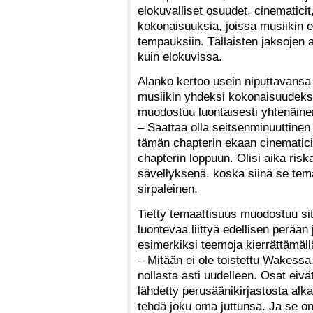
elokuvalliset osuudet, cinematicit,
kokonaisuuksia, joissa musiikin e
tempauksiin. Tällaisten jaksojen 
kuin elokuvissa.
Alanko kertoo usein niputtavansa 
musiikin yhdeksi kokonaisuudeksi,
muodostuu luontaisesti yhtenäinen
– Saattaa olla seitsenminuuttinen b
tämän chapterin ekaan cinematiciin
chapterin loppuun. Olisi aika risk
sävellyksenä, koska siinä se tema
sirpaleinen.
Tietty temaattisuus muodostuu sit
luontevaa liittyä edellisen perään 
esimerkiksi teemoja kierrättämällä
– Mitään ei ole toistettu Wakessa
nollasta asti uudelleen. Osat eiv
lähdetty perusäänikirjastosta alka
tehdä joku oma juttunsa. Ja se on