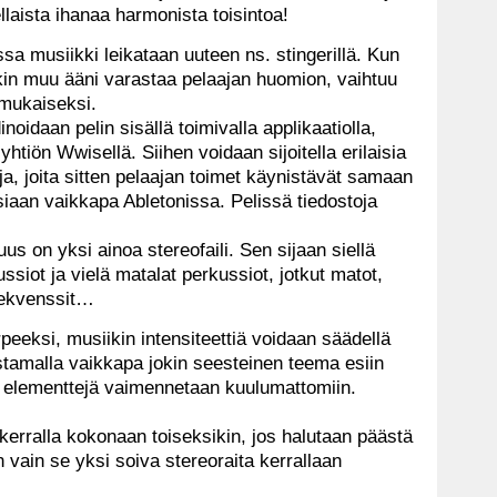
ellaista ihanaa harmonista toisintoa!
issa musiikki leikataan uuteen ns. stingerillä. Kun
okin muu ääni varastaa pelaajan huomion, vaihtuu
 mukaiseksi.
idaan pelin sisällä toimivalla applikaatiolla,
tiön Wwisellä. Siihen voidaan sijoitella erilaisia
a, joita sitten pelaajan toimet käynistävät samaan
asiaan vaikkapa Abletonissa. Pelissä tiedostoja
s on yksi ainoa stereofaili. Sen sijaan siellä
ssiot ja vielä matalat perkussiot, jotkut matot,
sekvenssit…
rpeeksi, musiikin intensiteettiä voidaan säädellä
ostamalla vaikkapa jokin seesteinen teema esiin
ä elementtejä vaimennetaan kuulumattomiin.
 kerralla kokonaan toiseksikin, jos halutaan päästä
in vain se yksi soiva stereoraita kerrallaan