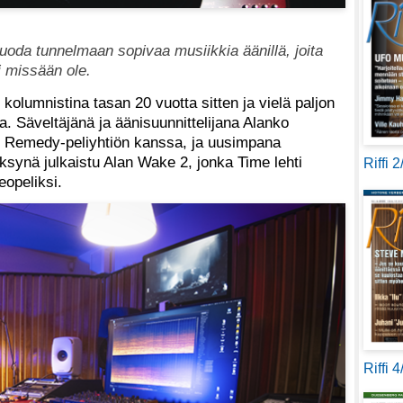
luoda tunnelmaan sopivaa musiikkia äänillä, joita
 ei missään ole.
in kolumnistina tasan 20 vuotta sitten ja vielä paljon
. Säveltäjänä ja äänisuunnittelijana Alanko
n Remedy-peliyhtiön kanssa, ja uusimpana
syksynä julkaistu Alan Wake 2, jonka Time lehti
Riffi 
eopeliksi.
Riffi 