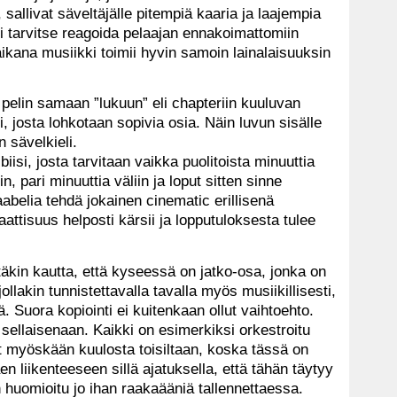
 sallivat säveltäjälle pitempiä kaaria ja laajempia
i tarvitse reagoida pelaajan ennakoimattomiin
aikana musiikki toimii hyvin samoin lainalaisuuksin
pelin samaan ”lukuun” eli chapteriin kuuluvan
 josta lohkotaan sopivia osia. Näin luvun sisälle
 sävelkieli.
iisi, josta tarvitaan vaikka puolitoista minuuttia
, pari minuuttia väliin ja loput sitten sinne
aabelia tehdä jokainen cinematic erillisenä
attisuus helposti kärsii ja lopputuloksesta tulee
äkin kautta, että kyseessä on jatko-osa, jonka on
jollakin tunnistettavalla tavalla myös musiikillisesti,
. Suora kopiointi ei kuitenkaan ollut vaihtoehto.
 sellaisenaan. Kaikki on esimerkiksi orkestroitu
ät myöskään kuulosta toisiltaan, koska tässä on
en liikenteeseen sillä ajatuksella, että tähän täytyy
 huomioitu jo ihan raakaääniä tallennettaessa.