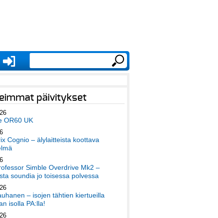
eimmat päivitykset
026
e OR60 UK
6
x Cognio – älylaitteista koottava
elmä
6
ofessor Simble Overdrive Mk2 –
ta soundia jo toisessa polvessa
026
auhanen – isojen tähtien kiertueilla
an isolla PA:lla!
026