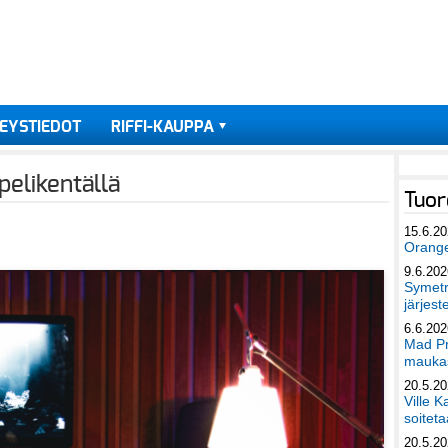
EYSTIEDOT
RIFFI-KAUPPA
pelikentällä
Tuor
15.6.2
Orang
9.6.202
Symetri
järjest
6.6.202
Mad Pr
maukas
20.5.2
Ville K
soiteta
20.5.2