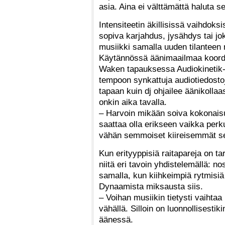
asia. Aina ei välttämättä haluta s
Intensiteetin äkillisissä vaihdoks
sopiva karjahdus, jysähdys tai j
musiikki samalla uuden tilanteen
Käytännössä äänimaailmaa koordino
Waken tapauksessa Audiokinetik-yh
tempoon synkattuja audiotiedostoj
tapaan kuin dj ohjailee äänikolla
onkin aika tavalla.
– Harvoin mikään soiva kokonaisuu
saattaa olla erikseen vaikka perku
vähän semmoiset kiireisemmät 
Kun erityyppisiä raitapareja on ta
niitä eri tavoin yhdistelemällä: n
samalla, kun kiihkeimpiä rytmisi
Dynaamista miksausta siis.
– Voihan musiikin tietysti vaihtaa
vähällä. Silloin on luonnollisestik
äänessä.