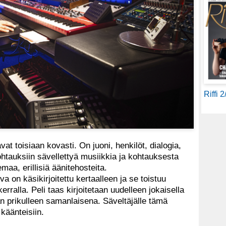
Riffi 
vat toisiaan kovasti. On juoni, henkilöt, dialogia,
ohtauksiin sävellettyä musiikkia ja kohtauksesta
aa, erillisiä äänitehosteita.
va on käsikirjoitettu kertaalleen ja se toistuu
rralla. Peli taas kirjoitetaan uudelleen jokaisella
an prikulleen samanlaisena. Säveltäjälle tämä
 käänteisiin.