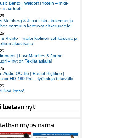
sic Bento | Waldorf Protein – midi-
on aarteet!
026
 Metsberg & Jussi Liski - kokemus ja
sen varmuus karttuvat ahkeruudella!
026
 & Riento – nailonkielinen sähköisenä ja
elinen akustisena!
026
immons | LoveMatches & Janne
ori – nyt on Tekijät asialla!
026
an Audio OC-B6 | Radial Highline |
iser HD 480 Pro – työkaluja tekevälle
026
ei ikää katso!
ä luetaan nyt
tathan myös nämä