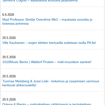
Symetrix Cognio – älylaitteista koottava järjestelmä
6.6.2026
Mad Professor Simble Overdrive Mk2 – maukasta soundia jo
toisessa polvessa
20.5.2026
Ville Kauhanen – isojen tähtien kiertueilla soitetaan isolla PA:lla!
20.5.2026
1010Music Bento | Waldorf Protein – midi-muusikon aarteet!
20.5.2026
Tuomas Metsberg & Jussi Liski - kokemus ja osaamisen varmuus
karttuvat ahkeruudella!
20.5.2026
Ortega & Riento – nailonkielinen sähköisenä ja teräskielinen