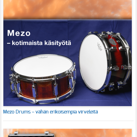
Mezo Drums – vähän erikoisempia virveleitä