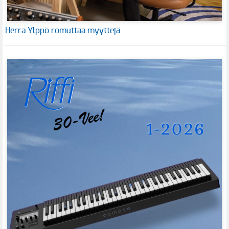
Herra Ylppö romuttaa myyttejä