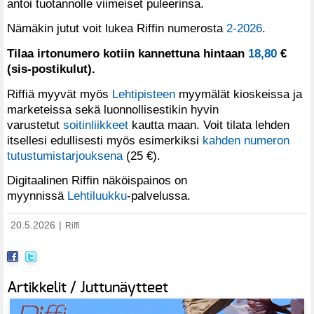
antoi tuotannolle viimeiset puleerinsa.
Nämäkin jutut voit lukea Riffin numerosta
2-2026
.
Tilaa irtonumero kotiin kannettuna hintaan
18,80
€
(sis-postikulut).
Riffiä myyvät myös
Lehtipisteen
myymälät kioskeissa ja
marketeissa sekä luonnollisestikin hyvin
varustetut
soitinliikkeet
kautta maan. Voit tilata lehden
itsellesi edullisesti myös esimerkiksi
kahden numeron
tutustumistarjouksena
(25 €).
Digitaalinen Riffin näköispainos on
myynnissä
Lehtiluukku
-palvelussa.
20.5.2026
|
Riffi
Artikkelit / Juttunäytteet