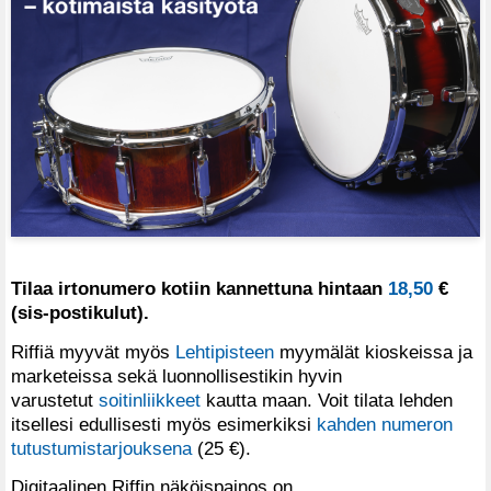
Tilaa irtonumero kotiin kannettuna hintaan
18,50
€
(sis-postikulut).
Riffiä myyvät myös
Lehtipisteen
myymälät kioskeissa ja
marketeissa sekä luonnollisestikin hyvin
varustetut
soitinliikkeet
kautta maan. Voit tilata lehden
itsellesi edullisesti myös esimerkiksi
kahden numeron
tutustumistarjouksena
(25 €).
Digitaalinen Riffin näköispainos on