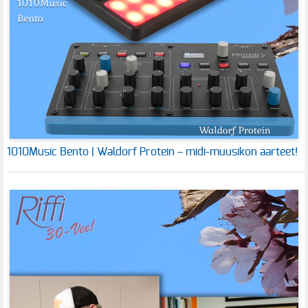
1010Music Bento | Waldorf Protein – midi-muusikon aarteet!