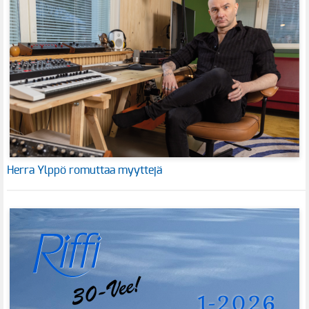
Herra Ylppö romuttaa myyttejä