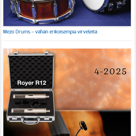
Mezo Drums – vähän erikoisempia virveleitä