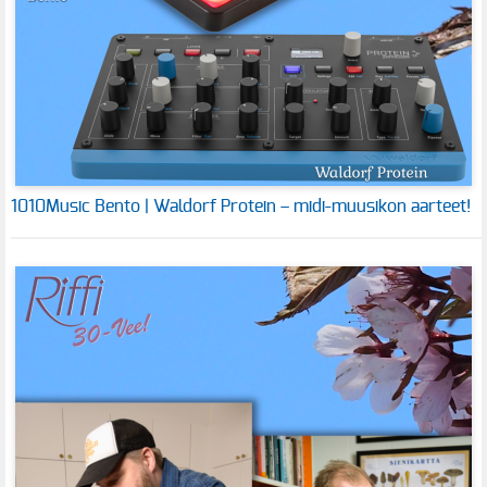
1010Music Bento | Waldorf Protein – midi-muusikon aarteet!