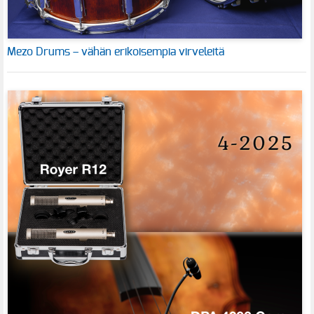
Mezo Drums – vähän erikoisempia virveleitä