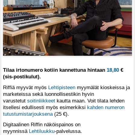
Tilaa irtonumero kotiin kannettuna hintaan
18,80
€
(sis-postikulut).
Riffiä myyvät myös
Lehtipisteen
myymälät kioskeissa ja
marketeissa sekä luonnollisestikin hyvin
varustetut
soitinliikkeet
kautta maan. Voit tilata lehden
itsellesi edullisesti myös esimerkiksi
kahden numeron
tutustumistarjouksena
(25 €).
Digitaalinen Riffin näköispainos on
myynnissä
Lehtiluukku
-palvelussa.