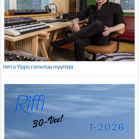
Herra Ylppö romuttaa myyttejä