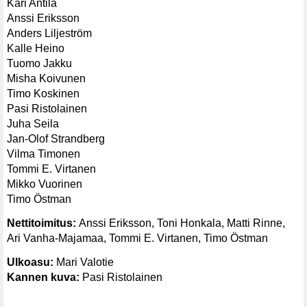
Kari Antila
Anssi Eriksson
Anders Liljeström
Kalle Heino
Tuomo Jakku
Misha Koivunen
Timo Koskinen
Pasi Ristolainen
Juha Seila
Jan-Olof Strandberg
Vilma Timonen
Tommi E. Virtanen
Mikko Vuorinen
Timo Östman
Nettitoimitus:
Anssi Eriksson, Toni Honkala, Matti Rinne,
Ari Vanha-Majamaa, Tommi E. Virtanen, Timo Östman
Ulkoasu:
Mari Valotie
Kannen kuva:
Pasi Ristolainen