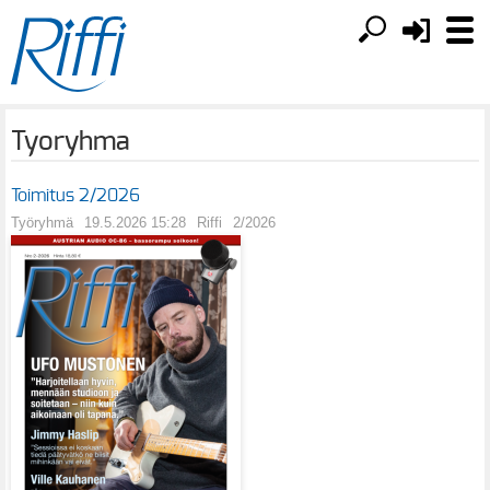
Tyoryhma
Toimitus 2/2026
Työryhmä
19.5.2026 15:28
Riffi
2/2026