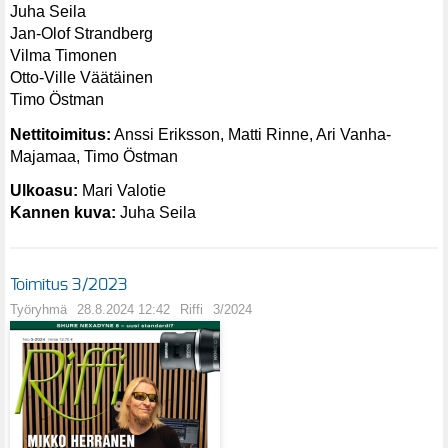
Juha Seila
Jan-Olof Strandberg
Vilma Timonen
Otto-Ville Väätäinen
Timo Östman
Nettitoimitus:
Anssi Eriksson, Matti Rinne, Ari Vanha-
Majamaa, Timo Östman
Ulkoasu:
Mari Valotie
Kannen kuva:
Juha Seila
Toimitus 3/2023
Työryhmä
28.8.2024 12:42
Riffi
3/2024