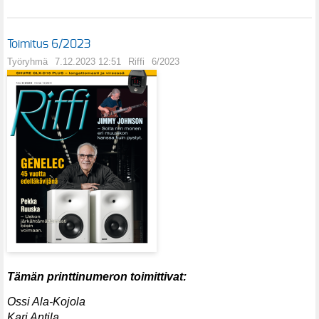
Toimitus 6/2023
Työryhmä
7.12.2023 12:51
Riffi
6/2023
Tämän printtinumeron toimittivat:
Ossi Ala-Kojola
Kari Antila