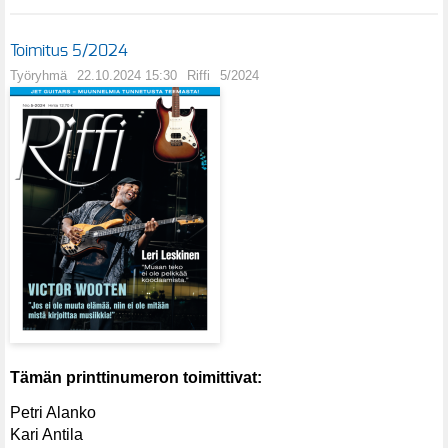
Toimitus 5/2024
Työryhmä
22.10.2024 15:30
Riffi
5/2024
Tämän printtinumeron toimittivat:
Petri Alanko
Kari Antila