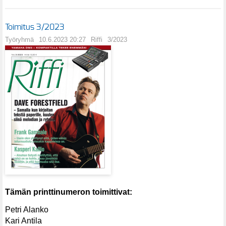
Toimitus 3/2023
Työryhmä
10.6.2023 20:27
Riffi
3/2023
Tämän printtinumeron toimittivat:
Petri Alanko
Kari Antila