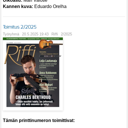
Ulkoasu:
Mari Valotie
Kannen kuva:
Eduardo Orelha
Toimitus 2/2025
Työryhmä
20.5.2025 19:43
Riffi
2/2025
Tämän printtinumeron toimittivat: