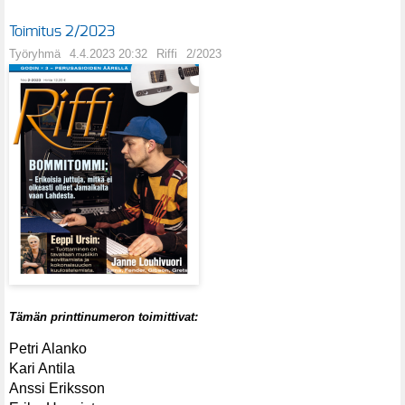
Toimitus 2/2023
Työryhmä
4.4.2023 20:32
Riffi
2/2023
Tämän printtinumeron toimittivat:
Petri Alanko
Kari Antila
Anssi Eriksson