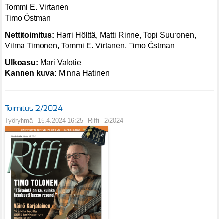
Tommi E. Virtanen
Timo Östman
Nettitoimitus:
Harri Hölttä, Matti Rinne, Topi Suuronen,
Vilma Timonen, Tommi E. Virtanen, Timo Östman
Ulkoasu:
Mari Valotie
Kannen kuva:
Minna Hatinen
Toimitus 2/2024
Työryhmä
15.4.2024 16:25
Riffi
2/2024