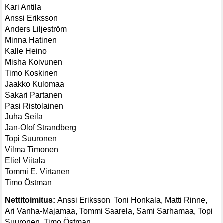
Kari Antila
Anssi Eriksson
Anders Liljeström
Minna Hatinen
Kalle Heino
Misha Koivunen
Timo Koskinen
Jaakko Kulomaa
Sakari Partanen
Pasi Ristolainen
Juha Seila
Jan-Olof Strandberg
Topi Suuronen
Vilma Timonen
Eliel Viitala
Tommi E. Virtanen
Timo Östman
Nettitoimitus:
Anssi Eriksson, Toni Honkala, Matti Rinne,
Ari Vanha-Majamaa, Tommi Saarela, Sami Sarhamaa, Topi
Suuronen, Timo Östman