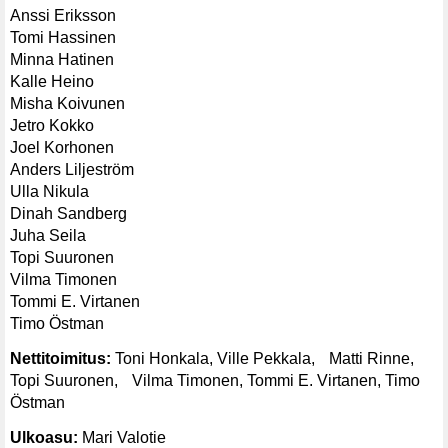
Anssi Eriksson
Tomi Hassinen
Minna Hatinen
Kalle Heino
Misha Koivunen
Jetro Kokko
Joel Korhonen
Anders Liljeström
Ulla Nikula
Dinah Sandberg
Juha Seila
Topi Suuronen
Vilma Timonen
Tommi E. Virtanen
Timo Östman
Nettitoimitus:
Toni Honkala, Ville Pekkala, Matti Rinne,
Topi Suuronen, Vilma Timonen, Tommi E. Virtanen, Timo
Östman
Ulkoasu:
Mari Valotie