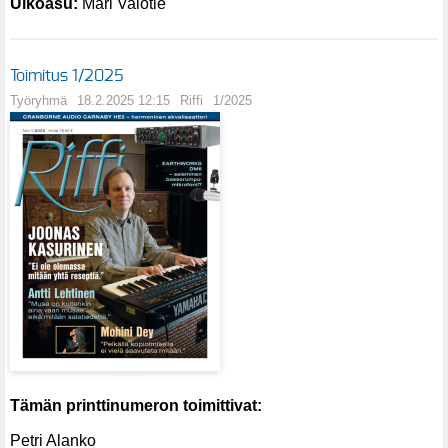
Ulkoasu:
Mari Valotie
Toimitus 1/2025
Työryhmä
18.2.2025 12:15
Riffi
1/2025
Tämän printtinumeron toimittivat:
Petri Alanko