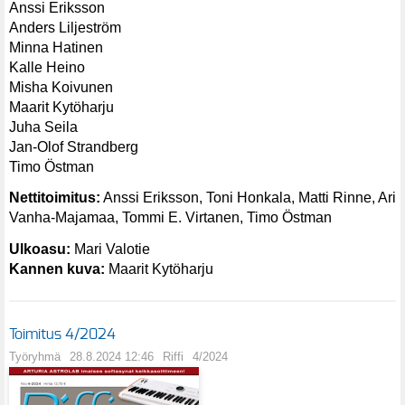
Anssi Eriksson
Anders Liljeström
Minna Hatinen
Kalle Heino
Misha Koivunen
Maarit Kytöharju
Juha Seila
Jan-Olof Strandberg
Timo Östman
Nettitoimitus:
Anssi Eriksson, Toni Honkala, Matti Rinne, Ari
Vanha-Majamaa, Tommi E. Virtanen, Timo Östman
Ulkoasu:
Mari Valotie
Kannen kuva:
Maarit Kytöharju
Toimitus 4/2024
Työryhmä
28.8.2024 12:46
Riffi
4/2024