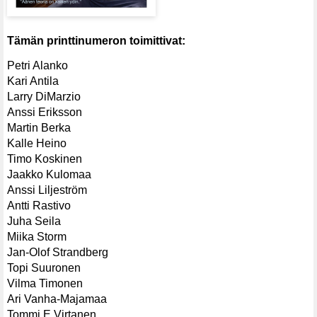
Tämän printtinumeron toimittivat:
Petri Alanko
Kari Antila
Larry DiMarzio
Anssi Eriksson
Martin Berka
Kalle Heino
Timo Koskinen
Jaakko Kulomaa
Anssi Liljeström
Antti Rastivo
Juha Seila
Miika Storm
Jan-Olof Strandberg
Topi Suuronen
Vilma Timonen
Ari Vanha-Majamaa
Tommi E Virtanen