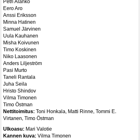
Petri Alanko
Eero Aro
Anssi Eriksson
Minna Hatinen
Samuel Järvinen
Uula Kauhanen
Misha Koivunen
Timo Koskinen
Niko Laasonen
Anders Liljeström
Pasi Murto
Taneli Rantala
Juha Seila
Hristo Shindov
Vilma Timonen
Timo Östman
Nettitoimitus:
Toni Honkala, Matti Rinne, Tommi E.
Virtanen, Timo Östman
Ulkoasu:
Mari Valotie
Kannen kuva:
Vilma Timonen