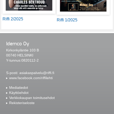
Riffi 2/2025
Riffi 1/2025
Idemco Oy
Kirkonkyläntie 103 B
00740 HELSINKI
Y-tunnus:0820112-2
S-posti:
asiakaspalvelu@riffi.fi
www.facebook.com/riffilehti
Mediatiedot
Käyttöehdot
Verkkokaupan toimitusehdot
Rekisteriseloste