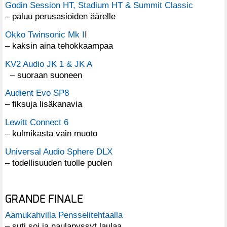
Godin Session HT, Stadium HT & Summit Classic
– paluu perusasioiden äärelle
Okko Twinsonic Mk I
I
– kaksin aina tehokkaampaa
KV2 Audio JK 1 & JK A
– suoraan suoneen
Audient Evo SP8
– fiksuja lisäkanavia
Lewitt Connect 6
– kulmikasta vain muoto
Universal Audio Sphere DLX
– todellisuuden tuolle puolen
GRANDE FINALE
Aamukahvilla Pensselitehtaalla
– suti soi ja naulapyssyt laulaa