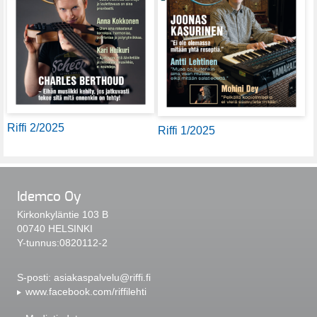
Riffi 2/2025
Riffi 1/2025
Idemco Oy
Kirkonkyläntie 103 B
00740 HELSINKI
Y-tunnus:0820112-2
S-posti:
asiakaspalvelu@riffi.fi
www.facebook.com/riffilehti