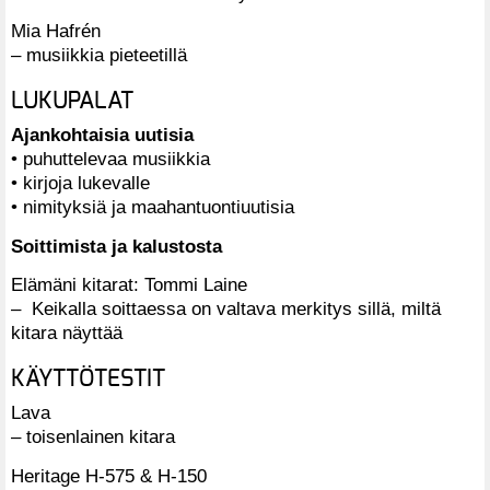
Mia Hafrén
– musiikkia pieteetillä
LUKUPALAT
Ajankohtaisia uutisia
• puhuttelevaa musiikkia
• kirjoja lukevalle
• nimityksiä ja maahantuontiuutisia
Soittimista ja kalustosta
Elämäni kitarat: Tommi Laine
– Keikalla soittaessa on valtava merkitys sillä, miltä
kitara näyttää
KÄYTTÖTESTIT
Lava
– toisenlainen kitara
Heritage H-575 & H-150