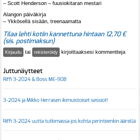
– Scott Henderson – fuusiokitaran mestari
Alangon päiväkirja
– Ykkösellä sisään, treenaamatta
Tilaa lehti kotiin kannettuna hintaan 12,70 €
(sis. postimaksun)
tai
kirjoittaaksesi kommentteja
Kirjaudu
rekisteröidy
Juttunäytteet
Riffi 3-2024 & Boss ME-90B
3-2024 ja Mikko Herrasen ikimuistoiset sessiot!
Riffi 3-2024 uutta tutkimassa jos kohta perinteenkin äärellä