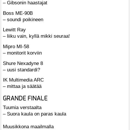
– Gibsonin haastajat
Boss ME-90B
– soundi poikineen
Lewitt Ray
– liiku vain, kyllä mikki seuraa!
Mipro MI-58
– monitorit korviin
Shure Nexadyne 8
– uusi standardi?
IK Multimedia ARC
– mittaa ja säätää
GRANDE FINALE
Tuumia verstaalta
– Suora kaula on paras kaula
Muusikkona maailmalla