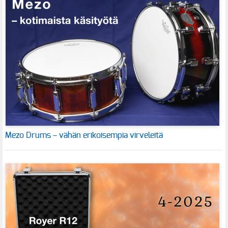
Mezo Drums – vähän erikoisempia virveleitä