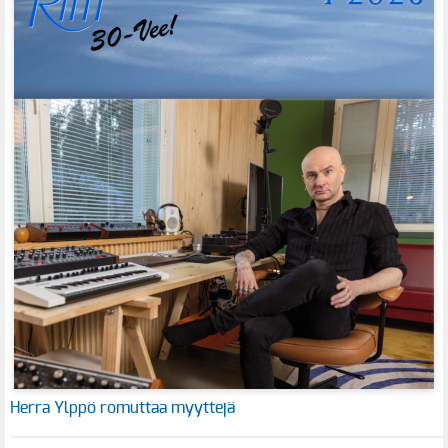
Herra Ylppö romuttaa myyttejä