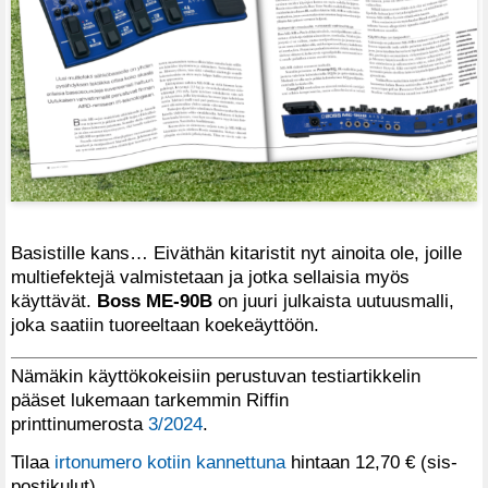
Basistille kans… Eiväthän kitaristit nyt ainoita ole, joille
multiefektejä valmistetaan ja jotka sellaisia myös
käyttävät.
Boss ME-90B
on juuri julkaista uutuusmalli,
joka saatiin tuoreeltaan koekeäyttöön.
Nämäkin käyttökokeisiin perustuvan testiartikkelin
pääset lukemaan tarkemmin Riffin
printtinumerosta
3/2024
.
Tilaa
irtonumero kotiin kannettuna
hintaan 12,70 € (sis-
postikulut).