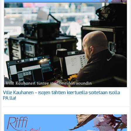
Ville Kauhanen – isojen tähtien kiertueilla soitetaan isolla
PA:lla!