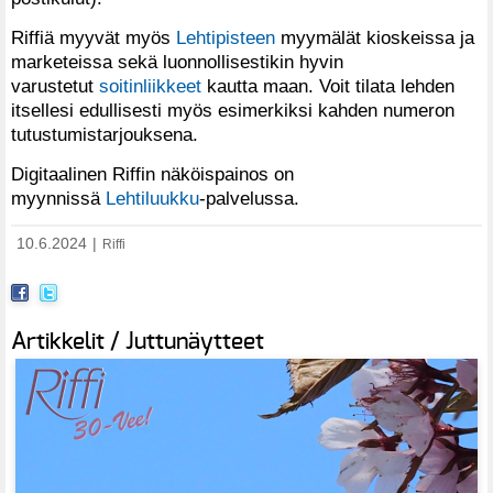
Riffiä myyvät myös
Lehtipisteen
myymälät kioskeissa ja
marketeissa sekä luonnollisestikin hyvin
varustetut
soitinliikkeet
kautta maan. Voit tilata lehden
itsellesi edullisesti myös esimerkiksi kahden numeron
tutustumistarjouksena.
Digitaalinen Riffin näköispainos on
myynnissä
Lehtiluukku
-palvelussa.
10.6.2024
|
Riffi
Artikkelit / Juttunäytteet