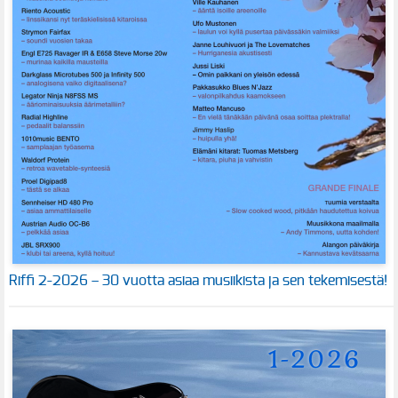
Riffi 2-2026 – 30 vuotta asiaa musiikista ja sen tekemisestä!