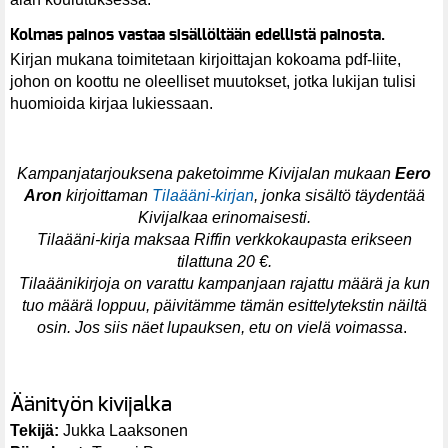
Kolmas painos vastaa sisällöltään edellistä painosta
.
Kirjan mukana toimitetaan kirjoittajan kokoama pdf-liite,
johon on koottu ne oleelliset muutokset, jotka lukijan tulisi
huomioida kirjaa lukiessaan.
Kampanjatarjouksena paketoimme Kivijalan mukaan
Eero
Aron
kirjoittaman
Tilaääni-kirjan
, jonka sisältö täydentää
Kivijalkaa erinomaisesti.
Tilaääni-kirja maksaa Riffin verkkokaupasta erikseen
tilattuna 20 €.
Tilaäänikirjoja on varattu kampanjaan rajattu määrä ja kun
tuo määrä loppuu, päivitämme tämän esittelytekstin näiltä
osin. Jos siis näet lupauksen, etu on vielä voimassa
.
Äänityön kivijalka
Tekijä:
Jukka Laaksonen