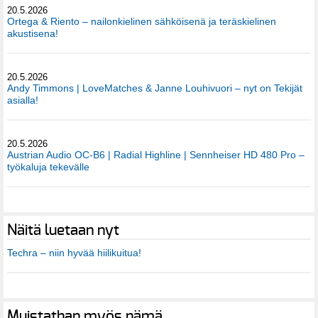
20.5.2026
Ortega & Riento – nailonkielinen sähköisenä ja teräskielinen
akustisena!
20.5.2026
Andy Timmons | LoveMatches & Janne Louhivuori – nyt on Tekijät
asialla!
20.5.2026
Austrian Audio OC-B6 | Radial Highline | Sennheiser HD 480 Pro –
työkaluja tekevälle
Näitä luetaan nyt
Techra – niin hyvää hiilikuitua!
Muistathan myös nämä