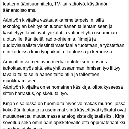
teatterin äänisuunnittelu, TV- tai radiotyö, käytännön
äänentoisto tms.
Äänityön kivijalka vastaa aikamme tarpeisiin, sillä
teknologian kehitys on tuonut äänen tallentamiseen ja
käsittelyyn tarvittavat työkalut ja välineet yhä useamman
ulottuville; äänitteitä, radio-ohjelmia, filmejä ja
audiovisuaalista viestintämateriaalia tuotetaan ja työstetään
niin kodeissa kuin työpaikoilla, kouluissa ja kerhoissa.
Ammattiin valmentavan mediakoulutuksen runsaus
tarkoittaa myös sitä, että yhä useamman ihmisen työ liittyy
tavalla tai toisella äänen taltiointiin ja tallenteen
muokkaamiseen.
Äänityön kivijalka on erinomainen käsikirja, olipa kyseessä
sitten harrastus, opiskelu tai työ.
Kirjan sisällössä on huomioitu myös voimakas murros, jossa
koko äänituotanto ja useimmat siinä käytettävät työkalut ovat
muuttuneet tai muuttumassa analogisista digitaalisiksi. Kirja
soveltuu sekä omin päin opiskelevalle että oppimateriaaliksi
alan koulutuksessa.