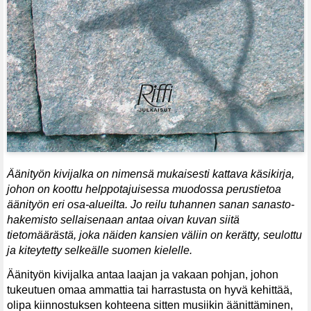
Äänityön kivijalka on nimensä mukaisesti kattava käsikirja,
johon on koottu helppotajuisessa muodossa perustietoa
äänityön eri osa-alueilta. Jo reilu tuhannen sanan sanasto-
hakemisto sellaisenaan antaa oivan kuvan siitä
tietomäärästä, joka näiden kansien väliin on kerätty, seulottu
ja kiteytetty selkeälle suomen kielelle.
Äänityön kivijalka antaa laajan ja vakaan pohjan, johon
tukeutuen omaa ammattia tai harrastusta on hyvä kehittää,
olipa kiinnostuksen kohteena sitten musiikin äänittäminen,