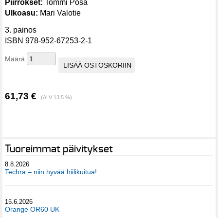
Piirrokset:
Tommi Posa
Ulkoasu:
Mari Valotie
3. painos
ISBN 978-952-67253-2-1
Määrä
61,73 €
(ALV 13.5 %)
Tuoreimmat päivitykset
8.8.2026
Techra – niin hyvää hiilikuitua!
15.6.2026
Orange OR60 UK