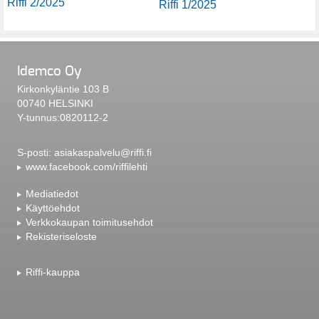
Riffi 2/2025
Riffi 1/2025
Idemco Oy
Kirkonkyläntie 103 B
00740 HELSINKI
Y-tunnus:0820112-2
S-posti:
asiakaspalvelu@riffi.fi
www.facebook.com/riffilehti
Mediatiedot
Käyttöehdot
Verkkokaupan toimitusehdot
Rekisteriseloste
Riffi-kauppa