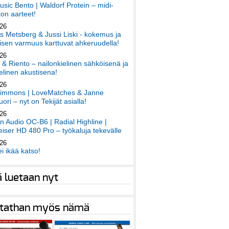
sic Bento | Waldorf Protein – midi-
on aarteet!
026
 Metsberg & Jussi Liski - kokemus ja
sen varmuus karttuvat ahkeruudella!
026
 & Riento – nailonkielinen sähköisenä ja
elinen akustisena!
026
immons | LoveMatches & Janne
ori – nyt on Tekijät asialla!
026
an Audio OC-B6 | Radial Highline |
iser HD 480 Pro – työkaluja tekevälle
026
ei ikää katso!
ä luetaan nyt
tathan myös nämä