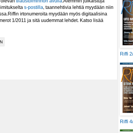
a olevan
tilaustoiminnon avulla
.Aiemmin julkaistuja
oimitukselta
s-postilla
, taannehtivia lehtiä myydään niin
sa.Riffin irtonumeroita myydään myös digitaalisina
merot 1/2011 ja sitä uudemmat lehdet. Katso lisää
Riffi 
Riffi 