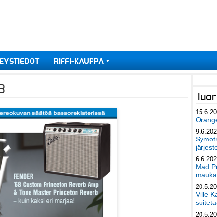
EYSTIEDOT
RIFFI-KAUPPA
3
Tuor
15.6.2
Orang
9.6.202
Symetri
järjest
6.6.202
Mad Pr
maukas
20.5.2
Ville K
soiteta
20.5.2