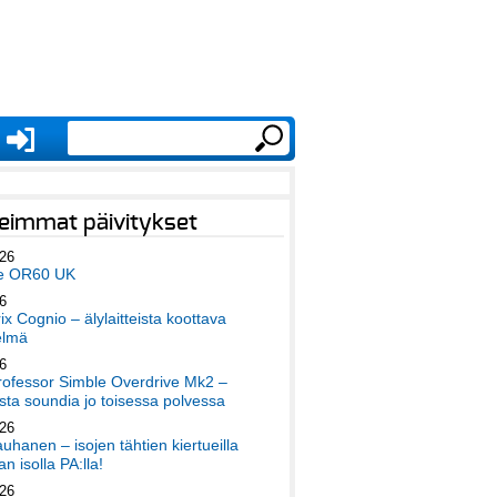
eimmat päivitykset
026
e OR60 UK
6
x Cognio – älylaitteista koottava
elmä
6
ofessor Simble Overdrive Mk2 –
ta soundia jo toisessa polvessa
026
auhanen – isojen tähtien kiertueilla
an isolla PA:lla!
026