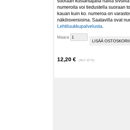
suoraan kustantajalta näillä sivuill
numeroita voi tiedustella suoraan t
kauan kuin ko. numeroa on varastos
näköisversioina. Saatavilla ovat nu
Lehtiluukkupalvelusta
.
Määrä
12,20 €
(ALV 10 %)