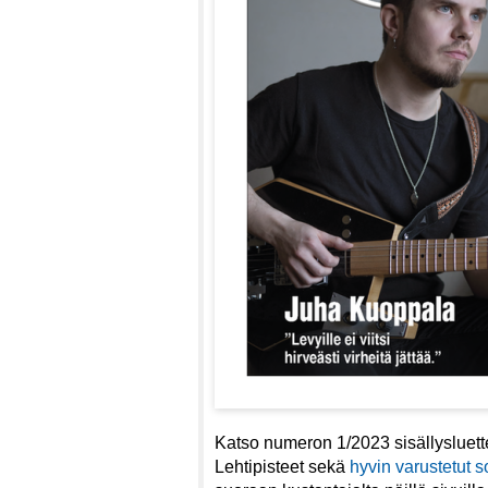
Katso numeron 1/2023 sisällysluet
Lehtipisteet sekä
hyvin varustetut so