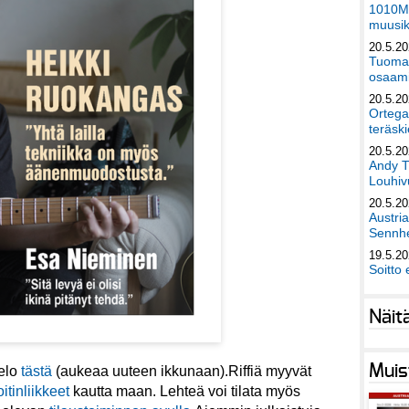
1010Mu
muusik
20.5.2
Tuomas
osaami
20.5.2
Ortega
teräski
20.5.2
Andy T
Louhivu
20.5.2
Austri
Sennhe
19.5.2
Soitto 
Näit
Muis
telo
tästä
(aukeaa uuteen ikkunaan).Riffiä myyvät
itinliikkeet
kautta maan. Lehteä voi tilata myös