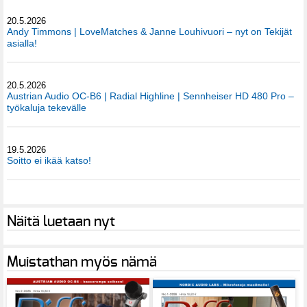
20.5.2026
Andy Timmons | LoveMatches & Janne Louhivuori – nyt on Tekijät
asialla!
20.5.2026
Austrian Audio OC-B6 | Radial Highline | Sennheiser HD 480 Pro –
työkaluja tekevälle
19.5.2026
Soitto ei ikää katso!
Näitä luetaan nyt
Muistathan myös nämä