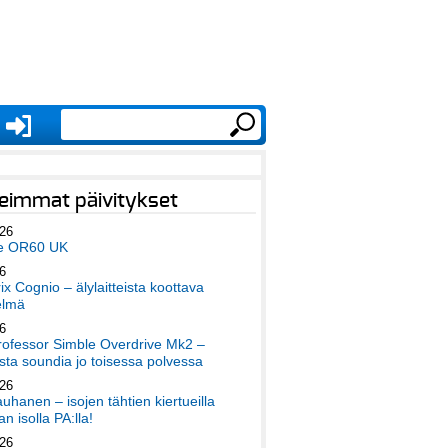
eimmat päivitykset
026
e OR60 UK
6
x Cognio – älylaitteista koottava
elmä
6
ofessor Simble Overdrive Mk2 –
ta soundia jo toisessa polvessa
026
auhanen – isojen tähtien kiertueilla
an isolla PA:lla!
026