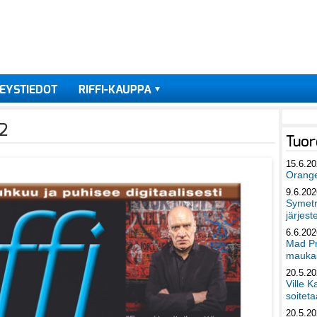
EYSTIEDOT
RIFFI-KAUPPA
2
Tuor
15.6.2
Orang
9.6.202
Symetri
järjest
6.6.202
Mad Pr
maukas
20.5.2
Ville K
soiteta
20.5.2