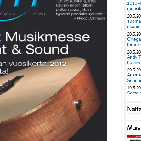
1010Mu
muusik
20.5.2
Tuomas
osaami
20.5.2
Ortega
teräski
20.5.2
Andy T
Louhivu
20.5.2
Austri
Sennhe
19.5.2
Soitto 
Näit
Muis