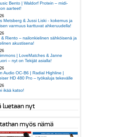
sic Bento | Waldorf Protein – midi-
on aarteet!
026
 Metsberg & Jussi Liski - kokemus ja
sen varmuus karttuvat ahkeruudella!
026
 & Riento – nailonkielinen sähköisenä ja
elinen akustisena!
026
immons | LoveMatches & Janne
ori – nyt on Tekijät asialla!
026
an Audio OC-B6 | Radial Highline |
iser HD 480 Pro – työkaluja tekevälle
026
ei ikää katso!
ä luetaan nyt
tathan myös nämä