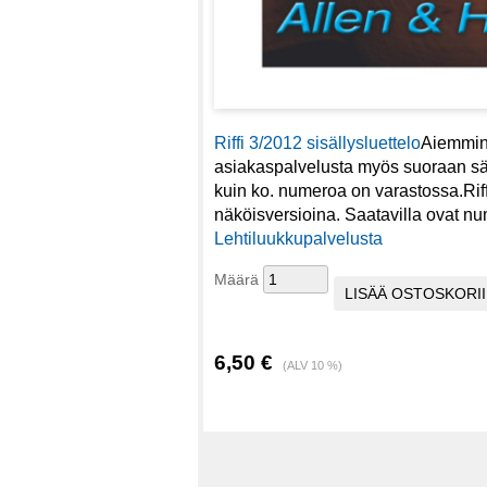
Riffi 3/2012 sisällysluettelo
Aiemmin 
asiakaspalvelusta myös suoraan säh
kuin ko. numeroa on varastossa.Rif
näköisversioina. Saatavilla ovat nu
Lehtiluukkupalvelusta
Määrä
6,50 €
(ALV 10 %)