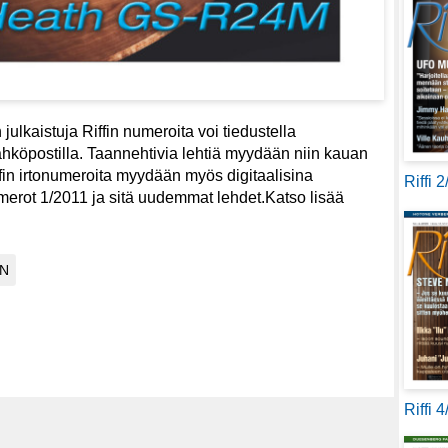
julkaistuja Riffin numeroita voi tiedustella
köpostilla. Taannehtivia lehtiä myydään niin kauan
fin irtonumeroita myydään myös digitaalisina
Riffi 
merot 1/2011 ja sitä uudemmat lehdet.Katso lisää
Riffi 