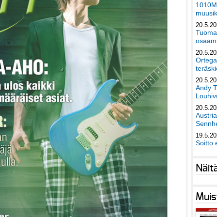
1010Mu
muusik
20.5.2
Tuomas
osaami
20.5.2
Ortega
teräski
20.5.2
Andy T
Louhivu
20.5.2
Austri
Sennhe
19.5.2
Soitto 
Näit
Muis