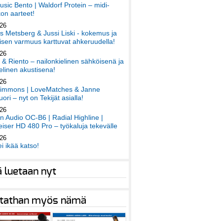
sic Bento | Waldorf Protein – midi-
on aarteet!
026
 Metsberg & Jussi Liski - kokemus ja
sen varmuus karttuvat ahkeruudella!
026
 & Riento – nailonkielinen sähköisenä ja
elinen akustisena!
026
immons | LoveMatches & Janne
ori – nyt on Tekijät asialla!
026
an Audio OC-B6 | Radial Highline |
iser HD 480 Pro – työkaluja tekevälle
026
ei ikää katso!
ä luetaan nyt
tathan myös nämä