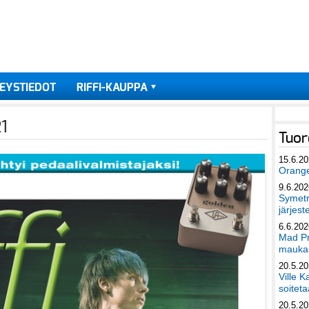
EYSTIEDOT
RIFFI-KAUPPA
1
Tuor
15.6.2
Orang
9.6.202
Symetri
järjest
6.6.202
Mad Pr
maukas
20.5.2
Ville K
soiteta
20.5.2