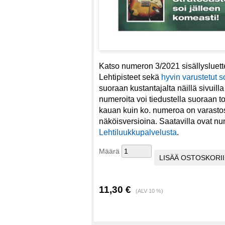
Katso numeron 3/2021 sisällysluet
Lehtipisteet sekä
hyvin varustetut so
suoraan kustantajalta näillä sivuill
numeroita voi tiedustella suoraan t
kauan kuin ko. numeroa on varastos
näköisversioina. Saatavilla ovat nu
Lehtiluukkupalvelusta
.
Määrä
11,30 €
(ALV 10 %)