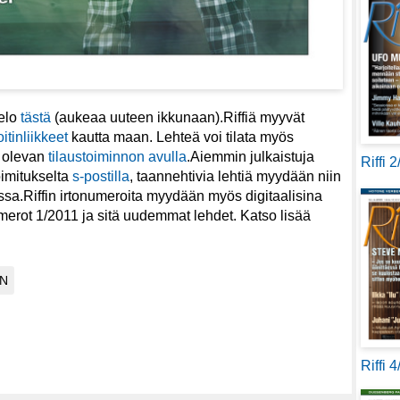
telo
tästä
(aukeaa uuteen ikkunaan).Riffiä myyvät
itinliikkeet
kautta maan. Lehteä voi tilata myös
a olevan
tilaustoiminnon avulla
.Aiemmin julkaistuja
Riffi 
oimitukselta
s-postilla
, taannehtivia lehtiä myydään niin
sa.Riffin irtonumeroita myydään myös digitaalisina
merot 1/2011 ja sitä uudemmat lehdet. Katso lisää
Riffi 