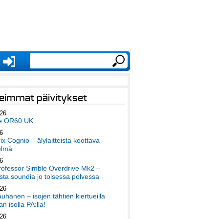
eimmat päivitykset
026
e OR60 UK
6
x Cognio – älylaitteista koottava
elmä
6
ofessor Simble Overdrive Mk2 –
ta soundia jo toisessa polvessa
026
auhanen – isojen tähtien kiertueilla
an isolla PA:lla!
026