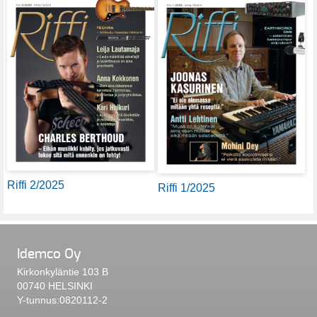
Riffi 2/2025
Riffi 1/2025
Idemco Oy
Kirkonkyläntie 103 B
00740 HELSINKI
Y-tunnus:0820112-2