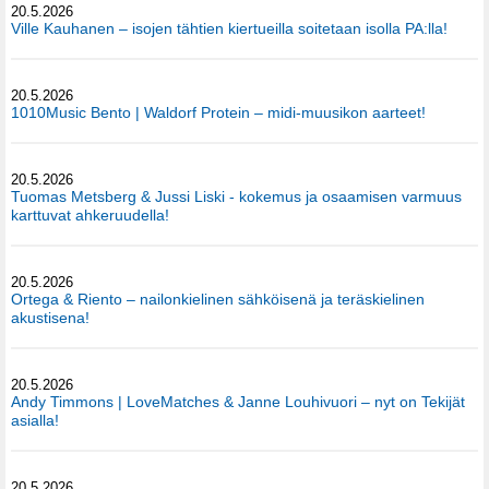
20.5.2026
Ville Kauhanen – isojen tähtien kiertueilla soitetaan isolla PA:lla!
20.5.2026
1010Music Bento | Waldorf Protein – midi-muusikon aarteet!
20.5.2026
Tuomas Metsberg & Jussi Liski - kokemus ja osaamisen varmuus
karttuvat ahkeruudella!
20.5.2026
Ortega & Riento – nailonkielinen sähköisenä ja teräskielinen
akustisena!
20.5.2026
Andy Timmons | LoveMatches & Janne Louhivuori – nyt on Tekijät
asialla!
20.5.2026