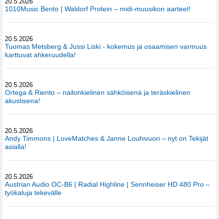
20.5.2026
1010Music Bento | Waldorf Protein – midi-muusikon aarteet!
20.5.2026
Tuomas Metsberg & Jussi Liski - kokemus ja osaamisen varmuus
karttuvat ahkeruudella!
20.5.2026
Ortega & Riento – nailonkielinen sähköisenä ja teräskielinen
akustisena!
20.5.2026
Andy Timmons | LoveMatches & Janne Louhivuori – nyt on Tekijät
asialla!
20.5.2026
Austrian Audio OC-B6 | Radial Highline | Sennheiser HD 480 Pro –
työkaluja tekevälle