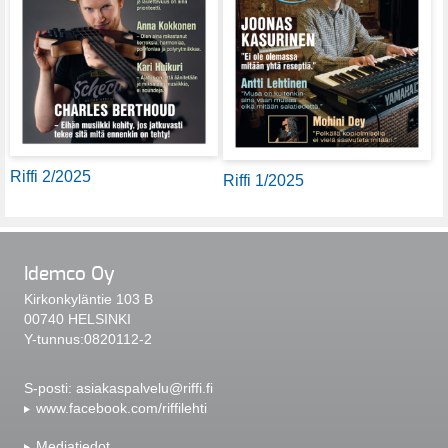
Riffi 2/2025
Riffi 1/2025
Idemco Oy
Kirkonkyläntie 103 B
00740 HELSINKI
Y-tunnus:0820112-2
S-posti:
asiakaspalvelu@riffi.fi
www.facebook.com/riffilehti
Mediatiedot