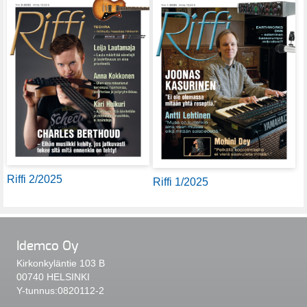
Riffi 2/2025
Riffi 1/2025
Idemco Oy
Kirkonkyläntie 103 B
00740 HELSINKI
Y-tunnus:0820112-2