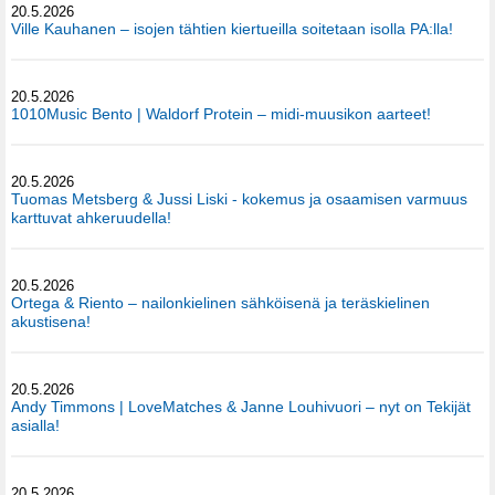
20.5.2026
Ville Kauhanen – isojen tähtien kiertueilla soitetaan isolla PA:lla!
20.5.2026
1010Music Bento | Waldorf Protein – midi-muusikon aarteet!
20.5.2026
Tuomas Metsberg & Jussi Liski - kokemus ja osaamisen varmuus
karttuvat ahkeruudella!
20.5.2026
Ortega & Riento – nailonkielinen sähköisenä ja teräskielinen
akustisena!
20.5.2026
Andy Timmons | LoveMatches & Janne Louhivuori – nyt on Tekijät
asialla!
20.5.2026