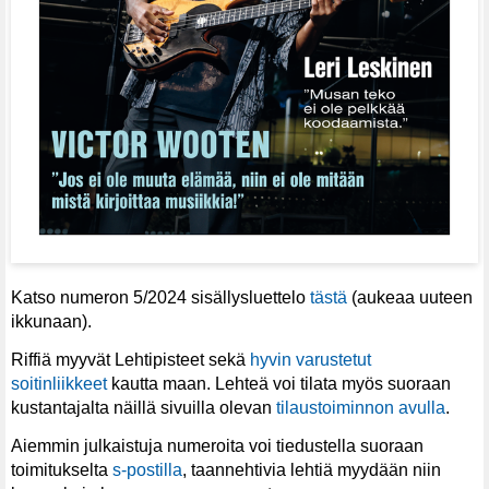
Katso numeron 5/2024 sisällysluettelo
tästä
(aukeaa uuteen
ikkunaan).
Riffiä myyvät Lehtipisteet sekä
hyvin varustetut
soitinliikkeet
kautta maan. Lehteä voi tilata myös suoraan
kustantajalta näillä sivuilla olevan
tilaustoiminnon avulla
.
Aiemmin julkaistuja numeroita voi tiedustella suoraan
toimitukselta
s-postilla
, taannehtivia lehtiä myydään niin