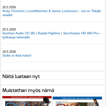
20.5.2026
Andy Timmons | LoveMatches & Janne Louhivuori – nyt on Tekijät
asialla!
20.5.2026
Austrian Audio OC-B6 | Radial Highline | Sennheiser HD 480 Pro –
työkaluja tekevälle
19.5.2026
Soitto ei ikää katso!
Näitä luetaan nyt
Muistathan myös nämä