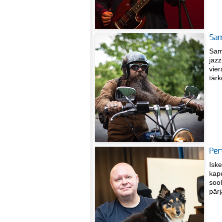
Sam
Sam
jazz
vier
tärk
Per
Iske
kape
sool
pär