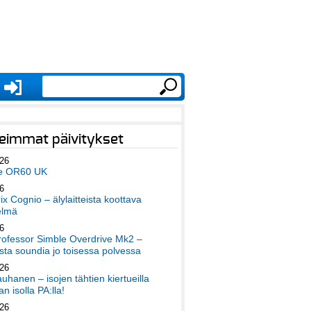
eimmat päivitykset
026
e OR60 UK
6
x Cognio – älylaitteista koottava
elmä
6
ofessor Simble Overdrive Mk2 –
ta soundia jo toisessa polvessa
026
auhanen – isojen tähtien kiertueilla
an isolla PA:lla!
026