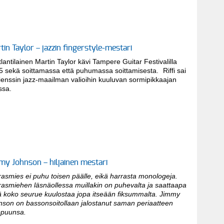
tin Taylor – jazzin fingerstyle-mestari
lantilainen Martin Taylor kävi Tampere Guitar Festivalilla
5 sekä soittamassa että puhumassa soittamisesta. Riffi sai
ienssin jazz-maailman valioihin kuuluvan sormipikkaajan
ssa.
my Johnson – hiljainen mestari
asmies ei puhu toisen päälle, eikä harrasta monologeja.
rasmiehen läsnäollessa muillakin on puhevalta ja saattaapa
nä koko seurue kuulostaa jopa itseään fiksummalta. Jimmy
nson on bassonsoitollaan jalostanut saman periaatteen
ppuunsa.