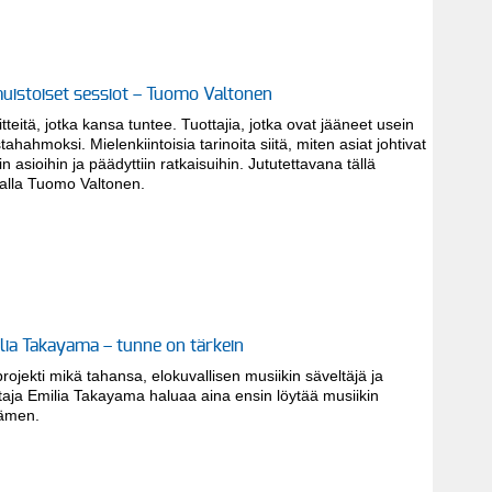
muistoiset sessiot – Tuomo Valtonen
tteitä, jotka kansa tuntee. Tuottajia, jotka ovat jääneet usein
tahahmoksi. Mielenkiintoisia tarinoita siitä, miten asiat johtivat
iin asioihin ja päädyttiin ratkaisuihin. Jututettavana tällä
ralla Tuomo Valtonen.
lia Takayama – tunne on tärkein
projekti mikä tahansa, elokuvallisen musiikin säveltäjä ja
taja Emilia Takayama haluaa aina ensin löytää musiikin
ämen.