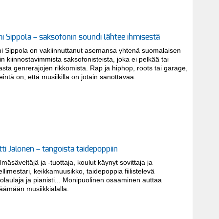
i Sippola – saksofonin soundi lähtee ihmisestä
i Sippola on vakiinnuttanut asemansa yhtenä suomalaisen
in kiinnostavimmista saksofonisteista, joka ei pelkää tai
asta genrerajojen rikkomista. Rap ja hiphop, roots tai garage,
eintä on, että musiikilla on jotain sanottavaa.
tti Jalonen – tangoista taidepoppiin
lmäsäveltäjä ja -tuottaja, koulut käynyt sovittaja ja
llimestari, keikkamuusikko, taidepoppia fiilistelevä
olaulaja ja pianisti... Monipuolinen osaaminen auttaa
jäämään musiikkialalla.