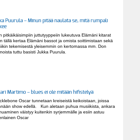
ka Puurula – Minun pitää naulata se, mitä rumpali
kee
in pitkäikäisimpiin juttutyyppeiin lukeutuva Elämäni kitarat
n tällä kertaa Elämäni bassot ja omista soittimistaan sekä
iikin tekemisestä yleisemmin on kertomassa mm. Don
oista tuttu basisti Jukka Puurula.
ari Martimo – blues ei ole mitään hifistelyä
klebone Oscar tunnetaan kreiseistä keikoistaan, joissa
nään show edellä. Kun aletaan puhua musiikista, ankara
uaminen väistyy kuitenkin syrjemmälle ja esiin astuu
senlainen Oscar