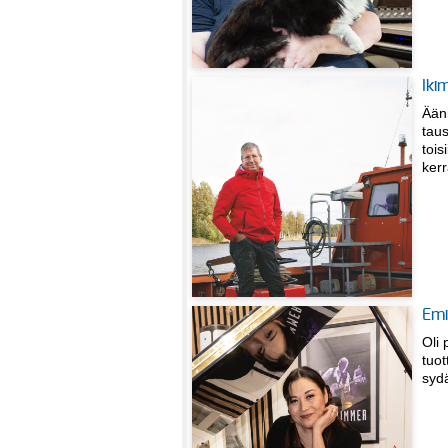
Iki
Ääni
taus
tois
ker
Emi
Oli 
tuot
syd