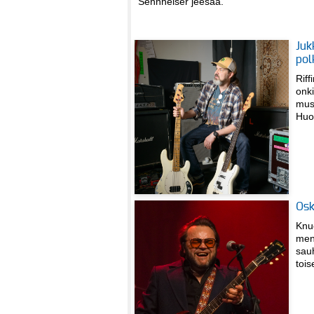
Sennheiser jeesaa.
Juk
pol
Riff
onki
mus
Huon
Osk
Knuc
men
sauh
toi