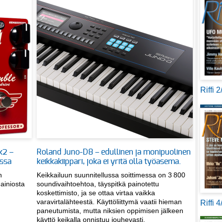
Riffi 
k2 –
Roland Juno-D8 – edullinen ja monipuolinen
essa
keikkakiippari, joka ei yritä olla työasema.
n
Keikkailuun suunnitellussa soittimessa on 3 800
mainiosta
soundivaihtoehtoa, täyspitkä painotettu
koskettimisto, ja se ottaa virtaa vaikka
varavirtalähteestä. Käyttöliittymä vaatii hieman
Riffi 
paneutumista, mutta niksien oppimisen jälkeen
käyttö keikalla onnistuu jouhevasti.