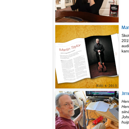
Mar
Skot
201
aud
kan
Jim
Herr
Her
sii
Joh
hui