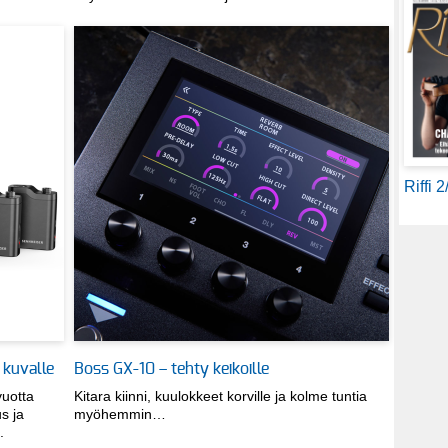
Riffi 
 kuvalle
Boss GX-10 – tehty keikoille
vuotta
Kitara kiinni, kuulokkeet korville ja kolme tuntia
us ja
myöhemmin…
.