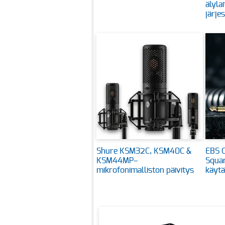
älyla
järje
Shure KSM32C, KSM40C &
EBS C
KSM44MP–
Squar
mikrofonimalliston päivitys
käytä