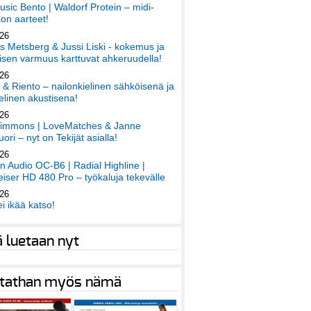
sic Bento | Waldorf Protein – midi-
on aarteet!
026
 Metsberg & Jussi Liski - kokemus ja
sen varmuus karttuvat ahkeruudella!
026
 & Riento – nailonkielinen sähköisenä ja
elinen akustisena!
026
immons | LoveMatches & Janne
ori – nyt on Tekijät asialla!
026
an Audio OC-B6 | Radial Highline |
iser HD 480 Pro – työkaluja tekevälle
026
ei ikää katso!
ä luetaan nyt
tathan myös nämä