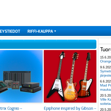
EYSTIEDOT
RIFFI-KAUPPA
Tuor
15.6.2
Orang
9.6.202
Symetri
järjest
6.6.202
Mad Pr
maukas
20.5.2
Ville K
soiteta
rix Cognio –
Epiphone inspired by Gibson –
20.5.2