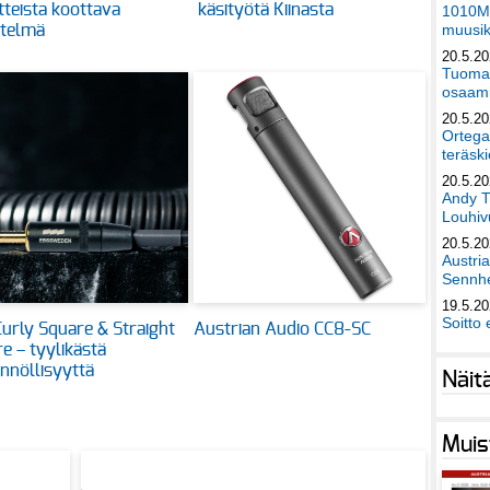
itteista koottava
käsityötä Kiinasta
1010Mu
muusik
stelmä
20.5.2
Tuomas
osaami
20.5.2
Ortega
teräski
20.5.2
Andy T
Louhivu
20.5.2
Austri
Sennhe
19.5.2
Soitto 
urly Square & Straight
Austrian Audio CC8-SC
e – tyylikästä
nnöllisyyttä
Näit
Muis