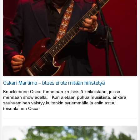
Oskari Martimo – blues ei ole mitään hifistelyä
Knucklebone Oscar tunnetaan kreiseistä keikoistaan, joissa
mennään show edellä. Kun aletaan puhua musiikista, ankara
sauhuaminen väistyy kuitenkin syrjemmälle ja esiin astuu
toisenlainen Oscar