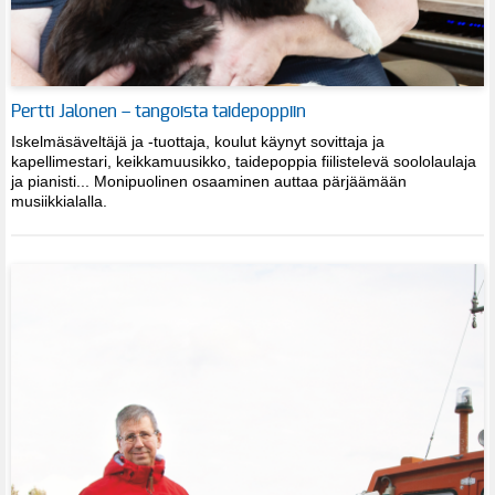
Pertti Jalonen – tangoista taidepoppiin
Iskelmäsäveltäjä ja -tuottaja, koulut käynyt sovittaja ja
kapellimestari, keikkamuusikko, taidepoppia fiilistelevä soololaulaja
ja pianisti... Monipuolinen osaaminen auttaa pärjäämään
musiikkialalla.