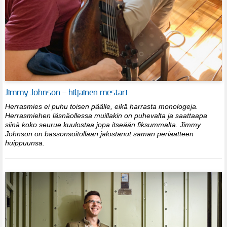
Jimmy Johnson – hiljainen mestari
Herrasmies ei puhu toisen päälle, eikä harrasta monologeja.
Herrasmiehen läsnäollessa muillakin on puhevalta ja saattaapa
siinä koko seurue kuulostaa jopa itseään fiksummalta. Jimmy
Johnson on bassonsoitollaan jalostanut saman periaatteen
huippuunsa.