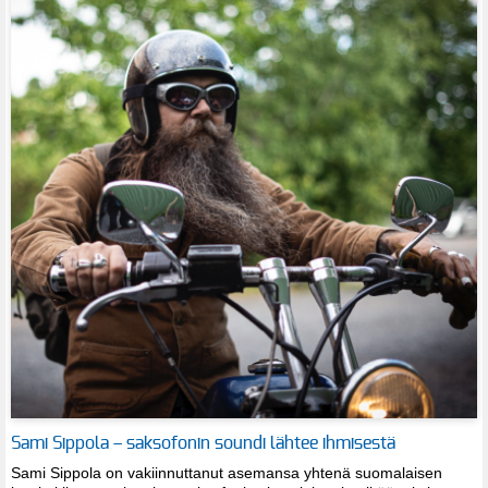
Sami Sippola – saksofonin soundi lähtee ihmisestä
Sami Sippola on vakiinnuttanut asemansa yhtenä suomalaisen