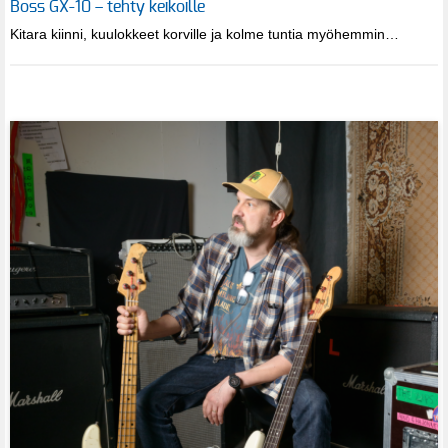
Boss GX-10 – tehty keikoille
Kitara kiinni, kuulokkeet korville ja kolme tuntia myöhemmin…