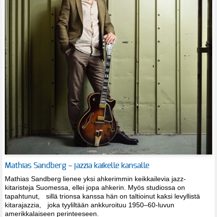
Mathias Sandberg – jazzia kaikelle kansalle
Mathias Sandberg lienee yksi ahkerimmin keikkailevia jazz-
kitaristeja Suomessa, ellei jopa ahkerin. Myös studiossa on
tapahtunut, sillä trionsa kanssa hän on taltioinut kaksi levyllistä
kitarajazzia, joka tyyliltään ankkuroituu 1950–60-luvun
amerikkalaiseen perinteeseen.