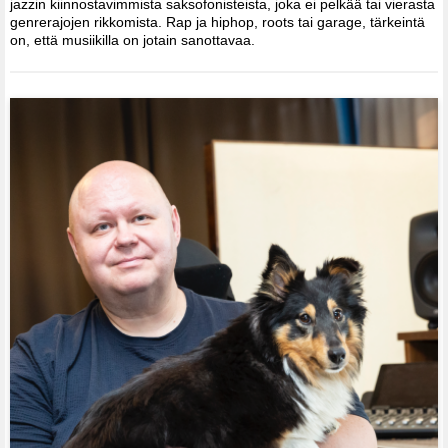
jazzin kiinnostavimmista saksofonisteista, joka ei pelkää tai vierasta
genrerajojen rikkomista. Rap ja hiphop, roots tai garage, tärkeintä
on, että musiikilla on jotain sanottavaa.