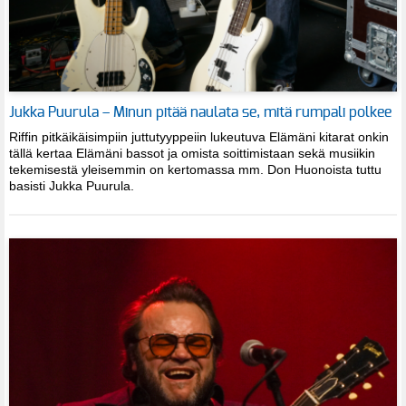
Jukka Puurula – Minun pitää naulata se, mitä rumpali polkee
Riffin pitkäikäisimpiin juttutyyppeiin lukeutuva Elämäni kitarat onkin
tällä kertaa Elämäni bassot ja omista soittimistaan sekä musiikin
tekemisestä yleisemmin on kertomassa mm. Don Huonoista tuttu
basisti Jukka Puurula.