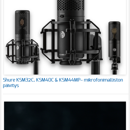
Shure KSM32C, KSM40C & KSM44MP– mikrofonimalliston
päivitys