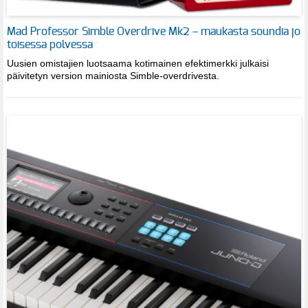
Mad Professor Simble Overdrive Mk2 – maukasta soundia jo
toisessa polvessa
Uusien omistajien luotsaama kotimainen efektimerkki julkaisi
päivitetyn version mainiosta Simble-overdrivesta.