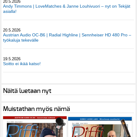
20.5.2026
Andy Timmons | LoveMatches & Janne Louhivuori – nyt on Tekijät
asialla!
20.5.2026
Austrian Audio OC-B6 | Radial Highline | Sennheiser HD 480 Pro –
työkaluja tekevälle
19.5.2026
Soitto ei ikää katso!
Näitä luetaan nyt
Muistathan myös nämä