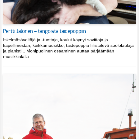
Pertti Jalonen – tangoista taidepoppiin
Iskelmäsäveltäjä ja -tuottaja, koulut käynyt sovittaja ja
kapellimestari, keikkamuusikko, taidepoppia fiilistelevä soololaulaja
ja pianisti... Monipuolinen osaaminen auttaa pärjäämään
musiikkialalla.