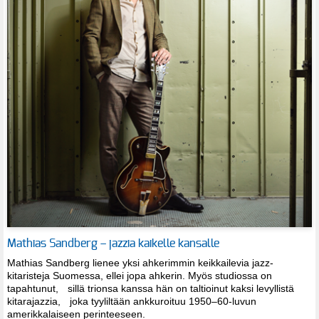
Mathias Sandberg – jazzia kaikelle kansalle
Mathias Sandberg lienee yksi ahkerimmin keikkailevia jazz-
kitaristeja Suomessa, ellei jopa ahkerin. Myös studiossa on
tapahtunut, sillä trionsa kanssa hän on taltioinut kaksi levyllistä
kitarajazzia, joka tyyliltään ankkuroituu 1950–60-luvun
amerikkalaiseen perinteeseen.