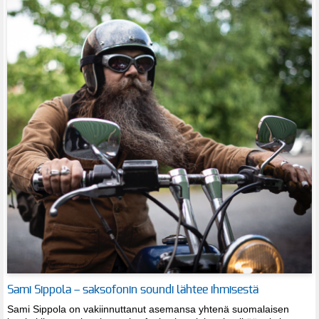
Sami Sippola – saksofonin soundi lähtee ihmisestä
Sami Sippola on vakiinnuttanut asemansa yhtenä suomalaisen