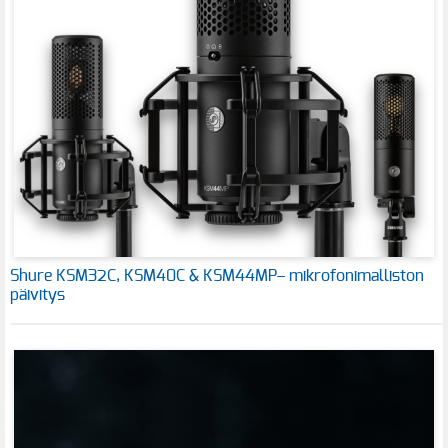
Shure KSM32C, KSM40C & KSM44MP– mikrofonimalliston
päivitys