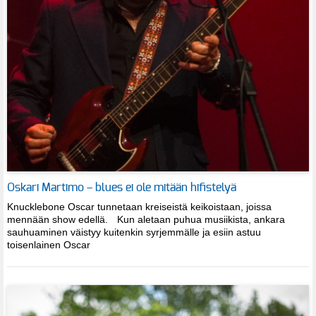
Oskari Martimo – blues ei ole mitään hifistelyä
Knucklebone Oscar tunnetaan kreiseistä keikoistaan, joissa
mennään show edellä. Kun aletaan puhua musiikista, ankara
sauhuaminen väistyy kuitenkin syrjemmälle ja esiin astuu
toisenlainen Oscar