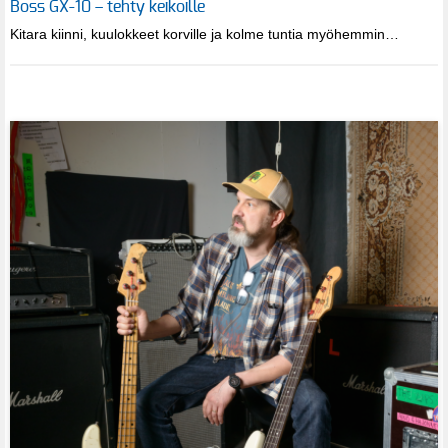
Boss GX-10 – tehty keikoille
Kitara kiinni, kuulokkeet korville ja kolme tuntia myöhemmin…