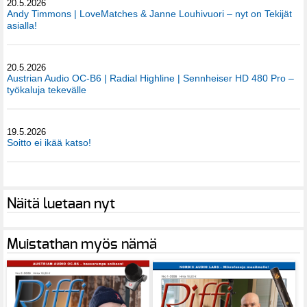
20.5.2026
Andy Timmons | LoveMatches & Janne Louhivuori – nyt on Tekijät
asialla!
20.5.2026
Austrian Audio OC-B6 | Radial Highline | Sennheiser HD 480 Pro –
työkaluja tekevälle
19.5.2026
Soitto ei ikää katso!
Näitä luetaan nyt
Muistathan myös nämä