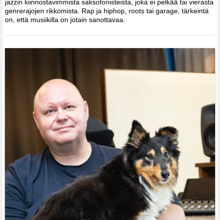
jazzin kiinnostavimmista saksofonisteista, joka ei pelkää tai vierasta
genrerajojen rikkomista. Rap ja hiphop, roots tai garage, tärkeintä
on, että musiikilla on jotain sanottavaa.