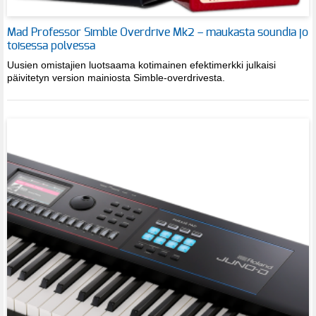
Mad Professor Simble Overdrive Mk2 – maukasta soundia jo
toisessa polvessa
Uusien omistajien luotsaama kotimainen efektimerkki julkaisi
päivitetyn version mainiosta Simble-overdrivesta.