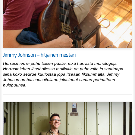
Jimmy Johnson – hiljainen mestari
Herrasmies ei puhu toisen päälle, eikä harrasta monologeja.
Herrasmiehen läsnäollessa muillakin on puhevalta ja saattaapa
siinä koko seurue kuulostaa jopa itseään fiksummalta. Jimmy
Johnson on bassonsoitollaan jalostanut saman periaatteen
huippuunsa.