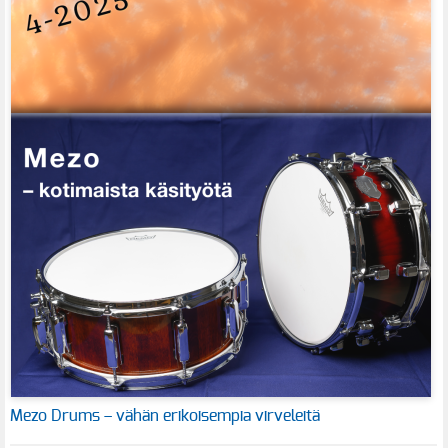
Mezo Drums – vähän erikoisempia virveleitä