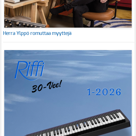
Herra Ylppö romuttaa myyttejä