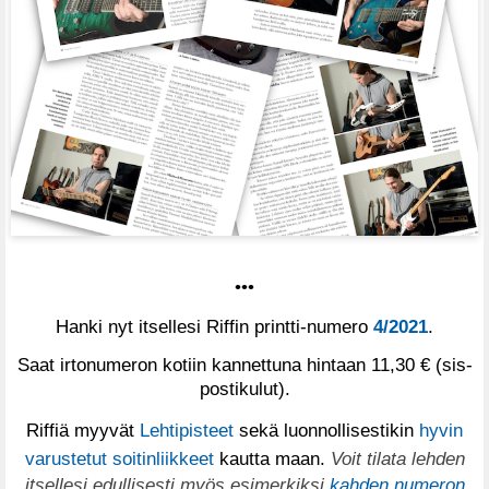
•••
Hanki nyt itsellesi Riffin printti-numero
4/2021
.
Saat irtonumeron kotiin kannettuna hintaan 11,30 € (sis-
postikulut).
Riffiä myyvät
Lehtipisteet
sekä luonnollisestikin
hyvin
varustetut soitinliikkeet
kautta maan.
Voit tilata lehden
itsellesi edullisesti myös esimerkiksi
kahden numeron