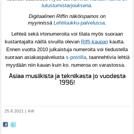
tutustumistarjouksena.
Digitaalinen Riffin näköispainos on
myynnissä
Lehtiluukku-palvelussa
.
Lehteä sekä irtonumeroita voi tilata myös suoraan
kustantajalta näillä sivuilla olevan
Riffi-kaupan
kautta.
Ennen vuotta 2010 julkaistuja numeroita voi tiedustella
suoraan asiakaspalvelusta
s-postilla
, taannehtivia lehtiä
myydään niin kauan kuin ko. numeroa on varastossa.
Asiaa musiikista ja tekniikasta jo vuodesta
1996!
25.8.2021
|
Riffi