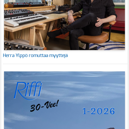
Herra Ylppö romuttaa myyttejä