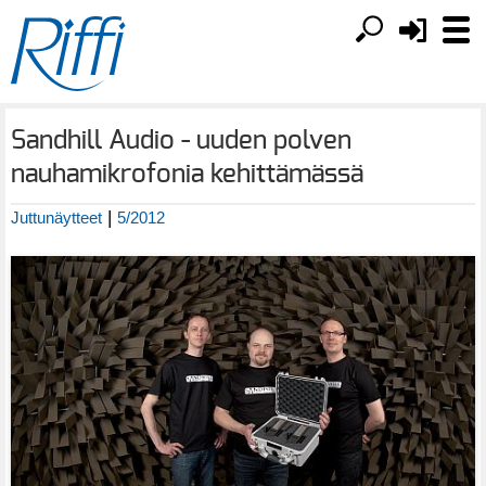
Sandhill Audio - uuden polven
nauhamikrofonia kehittämässä
|
Juttunäytteet
5/2012