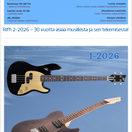
Riffi 2-2026 – 30 vuotta asiaa musiikista ja sen tekemisestä!