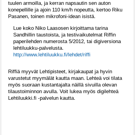
tuulen armoilla, ja kerran napsautin sen auton
konepellille ja ajoin 110 km/h nopeutta, kertoo Riku
Pasanen, toinen mikrofoni-idean isistä.
Lue koko Niko Laasosen kirjoittama tarina
Sandhillin taustoista, ja testivaikutelmat Riffin
paperilehden numerosta 5/2012, tai digiversiona
lehtiluukku-palvelusta.
http://www.lehtiluukku.fi/lehdet/riffi
Riffiä myyvät Lehtipisteet, kirjakaupat ja hyvin
varustetut myymälät kautta maan. Lehteä voi tilata
myös suoraan kustantajalta näillä sivuilla olevan
tilaustoiminnon avulla. Voit lukea myös digilehteä
Lehtiluukki.fi -palvelun kautta.