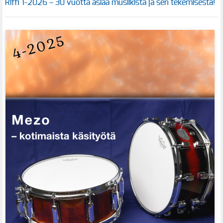
Riffi 1-2026 – 30 vuotta asiaa musiikista ja sen tekemisestä!