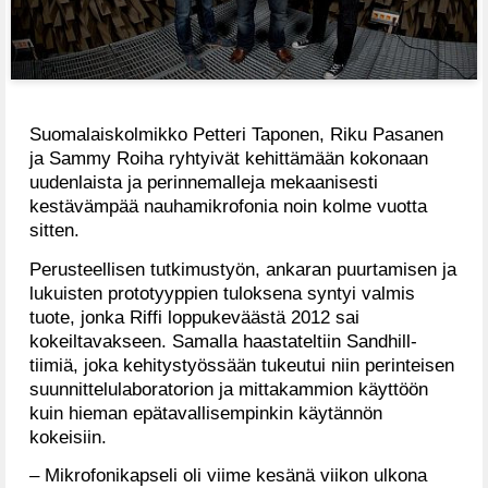
Suomalaiskolmikko Petteri Taponen, Riku Pasanen
ja Sammy Roiha ryhtyivät kehittämään kokonaan
uudenlaista ja perinnemalleja mekaanisesti
kestävämpää nauhamikrofonia noin kolme vuotta
sitten.
Perusteellisen tutkimustyön, ankaran puurtamisen ja
lukuisten prototyyppien tuloksena syntyi valmis
tuote, jonka Riffi loppukeväästä 2012 sai
kokeiltavakseen. Samalla haastateltiin Sandhill-
tiimiä, joka kehitystyössään tukeutui niin perinteisen
suunnittelulaboratorion ja mittakammion käyttöön
kuin hieman epätavallisempinkin käytännön
kokeisiin.
– Mikrofonikapseli oli viime kesänä viikon ulkona