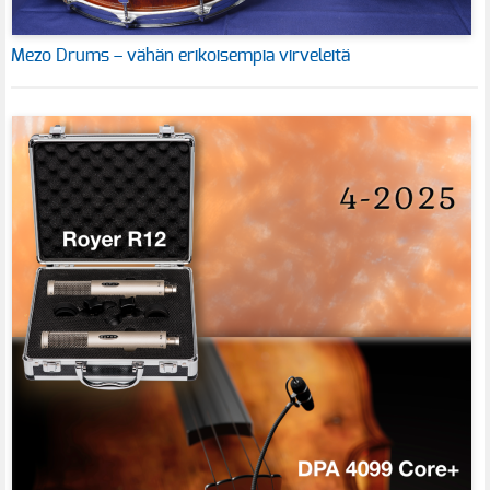
Mezo Drums – vähän erikoisempia virveleitä