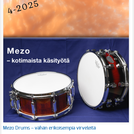
Mezo Drums – vähän erikoisempia virveleitä