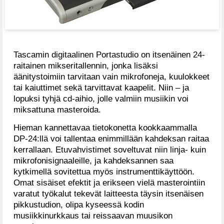
Tascamin digitaalinen Portastudio on itsenäinen 24-
raitainen mikseritallennin, jonka lisäksi
äänitystoimiin tarvitaan vain mikrofoneja, kuulokkeet
tai kaiuttimet sekä tarvittavat kaapelit. Niin – ja
lopuksi tyhjä cd-aihio, jolle valmiin musiikin voi
miksattuna masteroida.
Hieman kannettavaa tietokonetta kookkaammalla
DP-24:llä voi tallentaa enimmillään kahdeksan raitaa
kerrallaan. Etuvahvistimet soveltuvat niin linja- kuin
mikrofonisignaaleille, ja kahdeksannen saa
kytkimellä sovitettua myös instrumenttikäyttöön.
Omat sisäiset efektit ja erikseen vielä masterointiin
varatut työkalut tekevät laitteesta täysin itsenäisen
pikkustudion, olipa kyseessä kodin
musiikkinurkkaus tai reissaavan muusikon