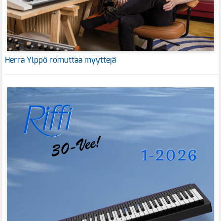
Herra Ylppö romuttaa myyttejä