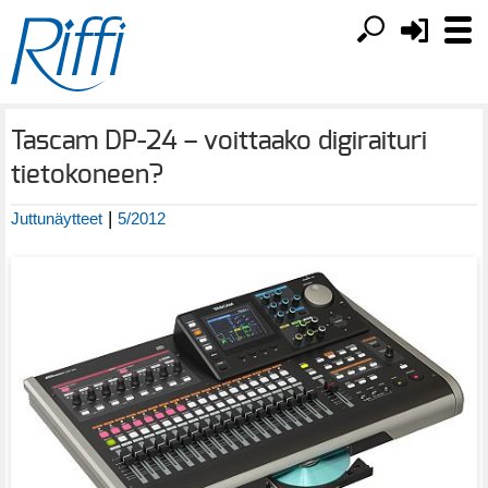
Tascam DP-24 – voittaako digiraituri
tietokoneen?
|
Juttunäytteet
5/2012