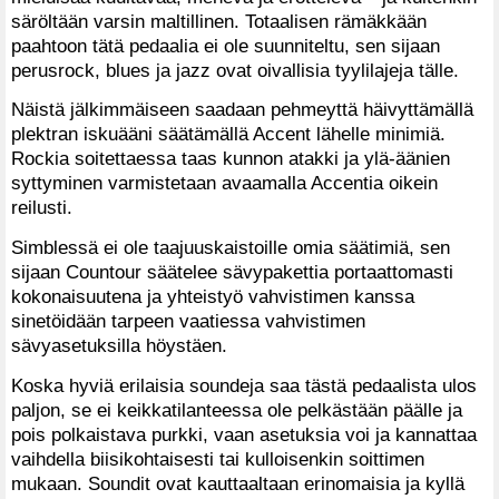
säröltään varsin maltillinen. Totaalisen rämäkkään
paahtoon tätä pedaalia ei ole suunniteltu, sen sijaan
perusrock, blues ja jazz ovat oivallisia tyylilajeja tälle.
Näistä jälkimmäiseen saadaan pehmeyttä häivyttämällä
plektran iskuääni säätämällä Accent lähelle minimiä.
Rockia soitettaessa taas kunnon atakki ja ylä-äänien
syttyminen varmistetaan avaamalla Accentia oikein
reilusti.
Simblessä ei ole taajuuskaistoille omia säätimiä, sen
sijaan Countour säätelee sävypakettia portaattomasti
kokonaisuutena ja yhteistyö vahvistimen kanssa
sinetöidään tarpeen vaatiessa vahvistimen
sävyasetuksilla höystäen.
Koska hyviä erilaisia soundeja saa tästä pedaalista ulos
paljon, se ei keikkatilanteessa ole pelkästään päälle ja
pois polkaistava purkki, vaan asetuksia voi ja kannattaa
vaihdella biisikohtaisesti tai kulloisenkin soittimen
mukaan. Soundit ovat kauttaaltaan erinomaisia ja kyllä