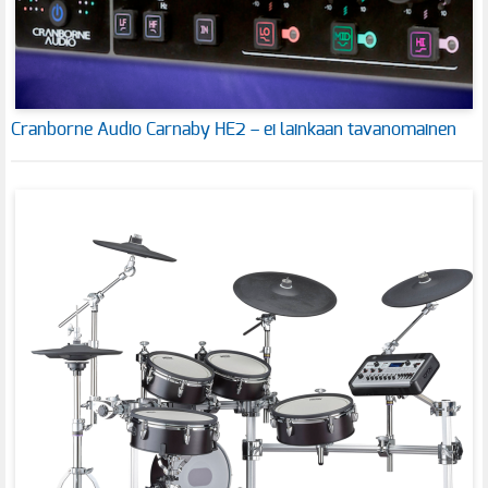
Cranborne Audio Carnaby HE2 – ei lainkaan tavanomainen