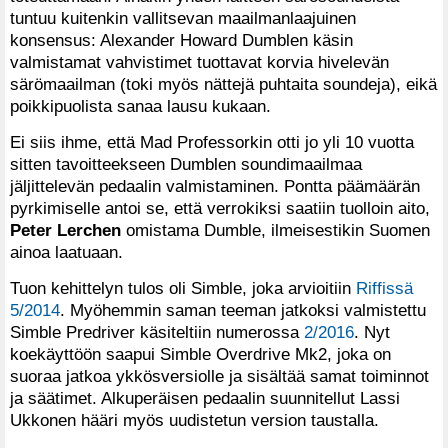
tuntuu kuitenkin vallitsevan maailmanlaajuinen
konsensus: Alexander Howard Dumblen käsin
valmistamat vahvistimet tuottavat korvia hivelevän
särömaailman (toki myös nättejä puhtaita soundeja), eikä
poikkipuolista sanaa lausu kukaan.
Ei siis ihme, että Mad Professorkin otti jo yli 10 vuotta
sitten tavoitteekseen Dumblen soundimaailmaa
jäljittelevän pedaalin valmistaminen. Pontta päämäärän
pyrkimiselle antoi se, että verrokiksi saatiin tuolloin aito,
Peter Lerchen
omistama Dumble, ilmeisestikin Suomen
ainoa laatuaan.
Tuon kehittelyn tulos oli Simble, joka arvioitiin
Riffissä
5/2014
. Myöhemmin saman teeman jatkoksi valmistettu
Simble Predriver käsiteltiin numerossa
2/2016
. Nyt
koekäyttöön saapui Simble Overdrive Mk2, joka on
suoraa jatkoa ykkösversiolle ja sisältää samat toiminnot
ja säätimet. Alkuperäisen pedaalin suunnitellut Lassi
Ukkonen hääri myös uudistetun version taustalla.