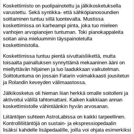
Koskettimisto on puolipainotettu ja jälkikosketuksella
varustettu. Sekä syntikka- että sähköpianosoundien
soittaminen tuntuu sillä luontevalta. Mustissa
koskettimissa on karheampi pinta, joka tuo mieleen
vanhojen arvopianojen tuntuman. Toki pianokappaleita
soitan aina mieluummin täyspainotetulla
koskettimistolla.
Koskettimissa tuntuu pientä sivuttaisliikettä, mutta
toisaalta painalluksen synnyttämä mekaaninen ääni on
miellyttävän hiljainen ja luo laadukkaan vaikutelman.
Soittotuntuma on jossain Fatarin voimakkaasti jousitetun
ja Rolandin keveyden välimaastossa.
Jälkikosketus oli hieman liian herkkä omalle soitolleni ja
aktivoitui välillä tahtomattani. Kaiken kaikkiaan annan
koskettimistolle vähintäänkin hyvän arvosanan.
Liitäntöjen suhteen AstroLabissa on kaikki tarpeellinen.
Kontrolliliitäntöjä on sustain- ja ekspressiopedaalin
lisäksi kahdelle lisäpedaalille, joilla voi ohjata esimerkiksi