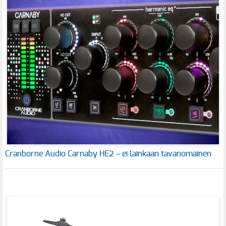
Cranborne Audio Carnaby HE2 – ei lainkaan tavanomainen