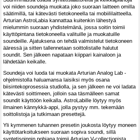
voi niiden soundeja muokata joko suoraan laitteen omilla
säätimillä, tai kätevästi tietokoneella tai mobiililaitteella.
Arturian AstroLabia kannattaa kuitenkin lähestyä
mielummin suoraan yhdistelmänä, jossa soitin toimii
käyttöpintana tietokoneella valituille ja muokatuille
soundeille. Ajatuksena on tehdä valmistelut tietokoneen
ääressä ja sitten tallennetaan soittolistalle halutut
soundit. Sen jälkeen napataan kiippari kainaloon ja
lähdetään keikalle.
Soundeja voi luoda tai muokata Arturian Analog Lab -
ohjelmistolla haluamansa laisiksi myös osana
biisintekoprosessia studiolla, ja sen jälkeen ne voi ladata
kätevästi soittimeen, jolloin saa täsmälleen samat
soundit käyttöön keikalla. AstroLabille löytyy myös
ilmainen kännykkä-appi, jolla pystyy mm. tekemään
soittolistoja ja tutkimaan presettejä.
Yli kymmenen tuhannen presetin joukosta löytyy moneen
käyttötarkoitukseen suoraan sopiva soundi, sillä
syntetisoinnin pohjana toimii Arturian V-collectionista