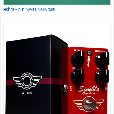
Techra – niin hyvää hiilikuitua!