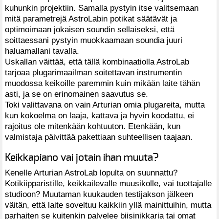
kuhunkin projektiin. Samalla pystyin itse valitsemaan
mitä parametrejä AstroLabin potikat säätävät ja
optimoimaan jokaisen soundin sellaiseksi, että
soittaessani pystyin muokkaamaan soundia juuri
haluamallani tavalla.
Uskallan väittää, että tällä kombinaatiolla AstroLab
tarjoaa plugarimaailman soitettavan instrumentin
muodossa keikoille paremmin kuin mikään laite tähän
asti, ja se on erinomainen saavutus se.
Toki valittavana on vain Arturian omia plugareita, mutta
kun kokoelma on laaja, kattava ja hyvin koodattu, ei
rajoitus ole mitenkään kohtuuton. Etenkään, kun
valmistaja päivittää pakettiaan suhteellisen taajaan.
Keikkapiano vai jotain ihan muuta?
Kenelle Arturian AstroLab lopulta on suunnattu?
Kotikiipparistille, keikkailevalle muusikolle, vai tuottajalle
studioon? Muutaman kuukauden testijakson jälkeen
väitän, että laite soveltuu kaikkiin yllä mainittuihin, mutta
parhaiten se kuitenkin palvelee biisinikkaria tai omat