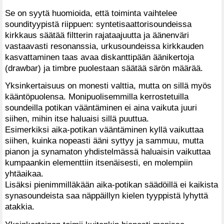
Se on syytä huomioida, että toiminta vaihtelee
soundityypistä riippuen: syntetisaattorisoundeissa
kirkkaus säätää filtterin rajataajuutta ja äänenväri
vastaavasti resonanssia, urkusoundeissa kirkkauden
kasvattaminen taas avaa diskanttipään äänikertoja
(drawbar) ja timbre puolestaan säätää särön määrää.
Yksinkertaisuus on monesti valttia, mutta on sillä myös
kääntöpuolensa. Monipuolisemmilla kerrostetuilla
soundeilla potikan vääntäminen ei aina vaikuta juuri
siihen, mihin itse haluaisi sillä puuttua.
Esimerkiksi aika-potikan vääntäminen kyllä vaikuttaa
siihen, kuinka nopeasti ääni syttyy ja sammuu, mutta
pianon ja synamaton yhdistelmässä haluaisin vaikuttaa
kumpaankin elementtiin itsenäisesti, en molempiin
yhtäaikaa.
Lisäksi pienimmilläkään aika-potikan säädöillä ei kaikista
synasoundeista saa näppäillyn kielen tyyppistä lyhyttä
atakkia.