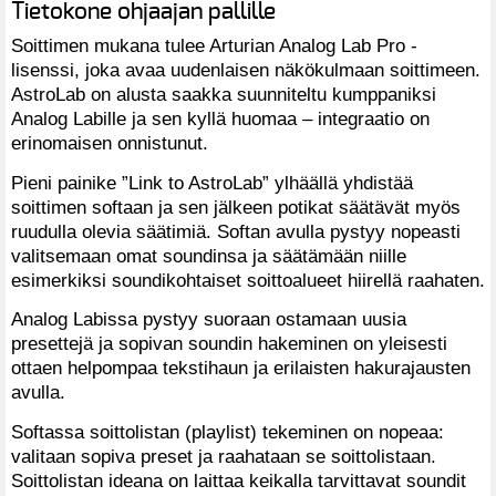
Tietokone ohjaajan pallille
Soittimen mukana tulee Arturian Analog Lab Pro -
lisenssi, joka avaa uudenlaisen näkökulmaan soittimeen.
AstroLab on alusta saakka suunniteltu kumppaniksi
Analog Labille ja sen kyllä huomaa – integraatio on
erinomaisen onnistunut.
Pieni painike ”Link to AstroLab” ylhäällä yhdistää
soittimen softaan ja sen jälkeen potikat säätävät myös
ruudulla olevia säätimiä. Softan avulla pystyy nopeasti
valitsemaan omat soundinsa ja säätämään niille
esimerkiksi soundikohtaiset soittoalueet hiirellä raahaten.
Analog Labissa pystyy suoraan ostamaan uusia
presettejä ja sopivan soundin hakeminen on yleisesti
ottaen helpompaa tekstihaun ja erilaisten hakurajausten
avulla.
Softassa soittolistan (playlist) tekeminen on nopeaa:
valitaan sopiva preset ja raahataan se soittolistaan.
Soittolistan ideana on laittaa keikalla tarvittavat soundit