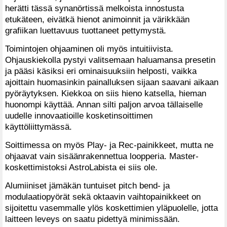
herätti tässä synanörtissä melkoista innostusta
etukäteen, eivätkä hienot animoinnit ja värikkään
grafiikan luettavuus tuottaneet pettymystä.
Toimintojen ohjaaminen oli myös intuitiivista.
Ohjauskiekolla pystyi valitsemaan haluamansa presetin
ja pääsi käsiksi eri ominaisuuksiin helposti, vaikka
ajoittain huomasinkin painalluksen sijaan saavani aikaan
pyöräytyksen. Kiekkoa on siis hieno katsella, hieman
huonompi käyttää. Annan silti paljon arvoa tällaiselle
uudelle innovaatioille kosketinsoittimen
käyttöliittymässä.
Soittimessa on myös Play- ja Rec-painikkeet, mutta ne
ohjaavat vain sisäänrakennettua loopperia. Master-
koskettimistoksi AstroLabista ei siis ole.
Alumiiniset jämäkän tuntuiset pitch bend- ja
modulaatiopyörät sekä oktaavin vaihtopainikkeet on
sijoitettu vasemmalle ylös koskettimien yläpuolelle, jotta
laitteen leveys on saatu pidettyä minimissään.