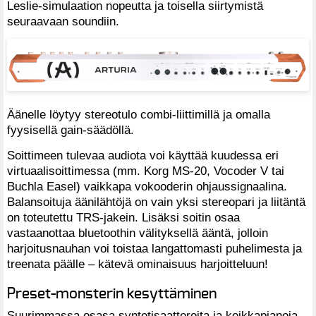
Leslie-simulaation nopeutta ja toisella siirtymistä
seuraavaan soundiin.
Äänelle löytyy stereotulo combi-liittimillä ja omalla
fyysisellä gain-säädöllä.
Soittimeen tulevaa audiota voi käyttää kuudessa eri
virtuaalisoittimessa (mm. Korg MS-20, Vocoder V tai
Buchla Easel) vaikkapa vokooderin ohjaussignaalina.
Balansoituja äänilähtöjä on vain yksi stereopari ja liitäntä
on toteutettu TRS-jakein. Lisäksi soitin osaa
vastaanottaa bluetoothin välityksellä ääntä, jolloin
harjoitusnauhan voi toistaa langattomasti puhelimesta ja
treenata päälle – kätevä ominaisuus harjoitteluun!
Preset-monsterin kesyttäminen
Suurimmassa osasa syntetisaattoreita ja keikkapianoja