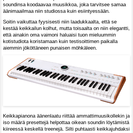
soundinsa koodaavaa muusikkoa, joka tarvitsee samaa
äänimaailmaa niin studiossa kuin esiintyessään.
Soitin vaikuttaa fyysisesti niin laadukkaalta, että se
kestää keikkailun kolhut, mutta toisaalta on niin elegantti,
että ainakin oma vaimoni haluaisi tuon mieluummin
kotistudiota koristamaan kuin testisoittimen paikalla
aiemmin jököttäneen punaisen möhkäleen.
Keikkapianona äänenlaatu riittää ammattimuusikollekin ja
iso määrä presettejä helpottaa oikean soundin löytämistä
kiireessä keskellä treenejä. Silti puhtaasti keikkajuhdaksi