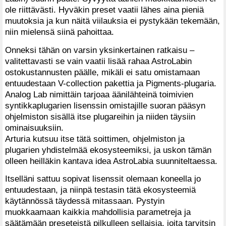
ole riittävästi. Hyväkin preset vaatii lähes aina pieniä
muutoksia ja kun näitä viilauksia ei pystykään tekemään,
niin mielensä siinä pahoittaa.
Onneksi tähän on varsin yksinkertainen ratkaisu –
valitettavasti se vain vaatii lisää rahaa AstroLabin
ostokustannusten päälle, mikäli ei satu omistamaan
entuudestaan V-collection pakettia ja Pigments-plugaria.
Analog Lab nimittäin tarjoaa äänilähteinä toimivien
syntikkaplugarien lisenssin omistajille suoran pääsyn
ohjelmiston sisällä itse plugareihin ja niiden täysiin
ominaisuuksiin.
Arturia kutsuu itse tätä soittimen, ohjelmiston ja
plugarien yhdistelmää ekosysteemiksi, ja uskon tämän
olleen heilläkin kantava idea AstroLabia suunniteltaessa.
Itselläni sattuu sopivat lisenssit olemaan koneella jo
entuudestaan, ja niinpä testasin tätä ekosysteemiä
käytännössä täydessä mitassaan. Pystyin
muokkaamaan kaikkia mahdollisia parametreja ja
säätämään preseteistä pilkulleen sellaisia, joita tarvitsin