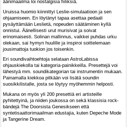
äänimaailma loi nostalgisia fiiliksiä.
Uruissa huomio kiinnittyi Leslie-simulaatioon ja sen
ohjaamiseen. En löytänyt tapaa asettaa pedaali
pysäyttämään Leslietä, nopeuden säätäminen kyllä
onnistui. Äänellisesti urut murisivat ja soivat
erinomaisesti. Solinan mallinnus, vaikkei puhdas urku
olekaan, sai hymyn huulille ja inspiroi soittelemaan
jousimattoja tuokion jos toisenkin.
Eri soundivaihtoehtoja selataan AstroLabissa
ohjauskiekolla tai kategoria-painikkeilla. Presettejä voi
lähestyä mm. soundikategorian tai instrumentin mukaan.
Painamalla kiekkoa pitkään voi lisätä soundin
suosikkilistalle, josta se löytyy myöhemmin helposti.
Mukana on myös yli 200 presettiä eri artisteille
pyhitettyinä, ja niiden joukossa on sekä klassisia rock-
bändejä The Doorsista Genesikseen että
syntetisaattorimaailman edustajia, kuten Depeche Mode
ja Tangerine Dream.