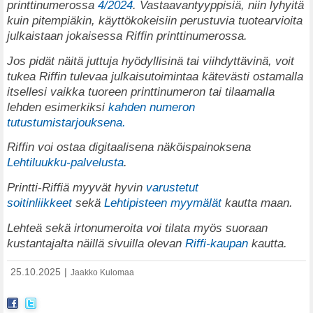
printtinumerossa
4/2024
. Vastaavantyyppisiä, niin lyhyitä
kuin pitempiäkin, käyttökokeisiin perustuvia tuotearvioita
julkaistaan jokaisessa Riffin printtinumerossa.
Jos pidät näitä juttuja hyödyllisinä tai viihdyttävinä, voit
tukea Riffin tulevaa julkaisutoimintaa kätevästi ostamalla
itsellesi vaikka tuoreen printtinumeron tai tilaamalla
lehden esimerkiksi
kahden numeron
tutustumistarjouksena.
Riffin voi ostaa digitaalisena näköispainoksena
Lehtiluukku-palvelusta
.
Printti-Riffiä myyvät hyvin
varustetut
soitinliikkeet
sekä
Lehtipisteen myymälät
kautta maan.
Lehteä sekä irtonumeroita voi tilata myös suoraan
kustantajalta näillä sivuilla olevan
Riffi-kaupan
kautta.
25.10.2025
|
Jaakko Kulomaa