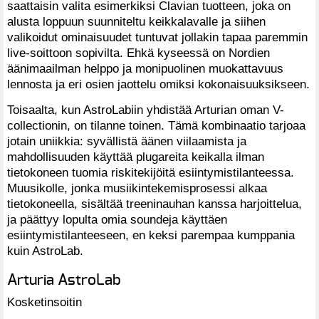
saattaisin valita esimerkiksi Clavian tuotteen, joka on
alusta loppuun suunniteltu keikkalavalle ja siihen
valikoidut ominaisuudet tuntuvat jollakin tapaa paremmin
live-soittoon sopivilta. Ehkä kyseessä on Nordien
äänimaailman helppo ja monipuolinen muokattavuus
lennosta ja eri osien jaottelu omiksi kokonaisuuksikseen.
Toisaalta, kun AstroLabiin yhdistää Arturian oman V-
collectionin, on tilanne toinen. Tämä kombinaatio tarjoaa
jotain uniikkia: syvällistä äänen viilaamista ja
mahdollisuuden käyttää plugareita keikalla ilman
tietokoneen tuomia riskitekijöitä esiintymistilanteessa.
Muusikolle, jonka musiikintekemisprosessi alkaa
tietokoneella, sisältää treeninauhan kanssa harjoittelua,
ja päättyy lopulta omia soundeja käyttäen
esiintymistilanteeseen, en keksi parempaa kumppania
kuin AstroLab.
Arturia AstroLab
Kosketinsoitin