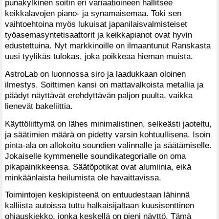
punakylkinen soitin eri variaatioineen hallitsee
keikkalavojen piano- ja synamaisemaa. Toki sen
vaihtoehtoina myös lukuisat japanilaisvalmisteiset
työasemasyntetisaattorit ja keikkapianot ovat hyvin
edustettuina. Nyt markkinoille on ilmaantunut Ranskasta
uusi tyylikäs tulokas, joka poikkeaa hieman muista.
AstroLab on luonnossa siro ja laadukkaan oloinen
ilmestys. Soittimen kansi on mattavalkoista metallia ja
päädyt näyttävät erehdyttävän paljon puulta, vaikka
lienevät bakeliittia.
Käyttöliittymä on lähes minimalistinen, selkeästi jaoteltu,
ja säätimien määrä on pidetty varsin kohtuullisena. Isoin
pinta-ala on allokoitu soundien valinnalle ja säätämiselle.
Jokaiselle kymmenelle soundikategorialle on oma
pikapainikkeensa. Säätöpotikat ovat alumiinia, eikä
minkäänlaista heilumista ole havaittavissa.
Toimintojen keskipisteenä on entuudestaan lähinnä
kalliista autoissa tuttu halkaisijaltaan kuusisenttinen
ohjauskiekko, jonka keskellä on pieni näyttö. Tämä