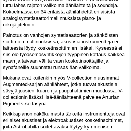
tuttu lähes rajaton valikoima äänilähteitä ja soundeja.
Kokoelmassa on 34 erilaista äänilähdettä erilaisista
analogisyntetisaattorimallinnuksista piano- ja
urkujäljitelmiin.
Painotus on vanhojen syntetisaattorien ja sähköisten
soittimien mallinnuksissa, akustisia instrumentteja ei
laitteesta löydy kosketinsoittimien lisäksi. Kyseessä ei
siis ole työasemasyntikkojen tyyppinen kattaus kaikkea
maan ja taivaan väliltä vaan kosketinsoittajille ja
synafaneille suunnattu runsas äänivalikoima.
Mukana ovat kuitenkin myös V-collectionin uusimmat
Augmented-sarjan äänilähteet, jotka tuovat akustisia
sävyjä jousien, kuoron ja puupuhaltimien muodossa. V-
collectionin lisäksi lisä-äänilähteenä palvelee Arturian
Pigments-softasyna.
Keikkapianon näkökulmasta tärkeitä instrumentteja ovat
erilaiset akustiset ja elektroakustiset kosketinsoittimet,
joita AstroLabilla soitettavaksi löytyy kymmenisen