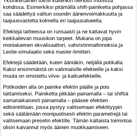
Yksinkertainen toimii kuitenkin hienosti monissa
kohdissa. Esimerkiksi pitämällä shift-painiketta pohjassa
saa säädettyä valitun soundin äänenvoimakkuutta ja
taajuusvastetta kolmella eri taajuusalueella.
Efektejä laitteessa on runsaasti ja ne kattavat hyvin
keikkailevan muusikon tarpeet. Mukana on jopa
monialueinen ekvalisaattori, vahvistinmallinnoksia ja
Leslie-simulaatio sekä master-limitteri.
Efektejä säädetään, kuten ääniäkin, neljällä potikalla.
Kaksi ensimmäistä on valinnaisille efekteille ja kaksi
muuta on omistettu viive- ja kaikuefekteille.
Potikoiden alla on painike efektin päälle ja pois
laittamiseksi. Painiketta pitkään painamalla – tai shiftiä
samanaikaisesti painamalla – pääsee efektien
editointitilaan, jossa pystyy valitsemaan efektityypin
sekä säätämään monipuolisesti efektin parametrejä tai
valitsemaan presetin efektille. Tämän kaltaista toimintoa
olisin kaivannut myös äänien muokkaamiseen.