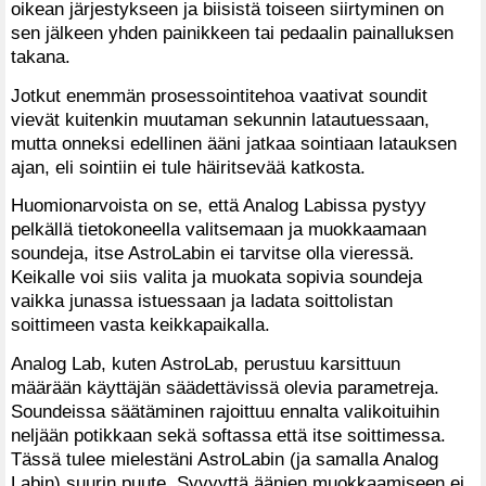
oikean järjestykseen ja biisistä toiseen siirtyminen on
sen jälkeen yhden painikkeen tai pedaalin painalluksen
takana.
Jotkut enemmän prosessointitehoa vaativat soundit
vievät kuitenkin muutaman sekunnin latautuessaan,
mutta onneksi edellinen ääni jatkaa sointiaan latauksen
ajan, eli sointiin ei tule häiritsevää katkosta.
Huomionarvoista on se, että Analog Labissa pystyy
pelkällä tietokoneella valitsemaan ja muokkaamaan
soundeja, itse AstroLabin ei tarvitse olla vieressä.
Keikalle voi siis valita ja muokata sopivia soundeja
vaikka junassa istuessaan ja ladata soittolistan
soittimeen vasta keikkapaikalla.
Analog Lab, kuten AstroLab, perustuu karsittuun
määrään käyttäjän säädettävissä olevia parametreja.
Soundeissa säätäminen rajoittuu ennalta valikoituihin
neljään potikkaan sekä softassa että itse soittimessa.
Tässä tulee mielestäni AstroLabin (ja samalla Analog
Labin) suurin puute. Syvyyttä äänien muokkaamiseen ei