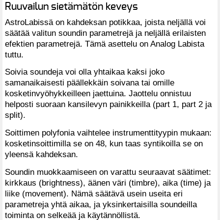
Ruuvailun sietämätön keveys
AstroLabissä on kahdeksan potikkaa, joista neljällä voi
säätää valitun soundin parametrejä ja neljällä erilaisten
efektien parametrejä. Tämä asettelu on Analog Labista
tuttu.
Soivia soundeja voi olla yhtaikaa kaksi joko
samanaikaisesti päällekkäin soivana tai omille
kosketinvyöhykkeilleen jaettuina. Jaottelu onnistuu
helposti suoraan kansilevyn painikkeilla (part 1, part 2 ja
split).
Soittimen polyfonia vaihtelee instrumenttityypin mukaan:
kosketinsoittimilla se on 48, kun taas syntikoilla se on
yleensä kahdeksan.
Soundin muokkaamiseen on varattu seuraavat säätimet:
kirkkaus (brightness), äänen väri (timbre), aika (time) ja
liike (movement). Nämä säätävä usein useita eri
parametreja yhtä aikaa, ja yksinkertaisilla soundeilla
toiminta on selkeää ja käytännöllistä.