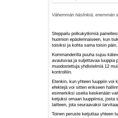
Vähemmän häslinkiä, enemmän so
Steppailu polkukytkimiä painelless
huomion epäolennaiseen, kun tiuk
toisiksi ja kohta sama toisin päin
Kommanderilla puuha sujuu kätevä
avautuvaa ja suljettavaa luuppia pe
muodostettuja yhdistelmiä 12 muist
kontrolliin.
Etenkin, kun yhteen luuppiin voi k
efektejä voi sitten erikseen halli
esimerkiksi useita keskenään vaih
ketjuksi omaan luuppiinsa, josta si
laitteen, jota seuraavaksi tarvitaa
Toinen peruste ketjuttaa yhteen lu