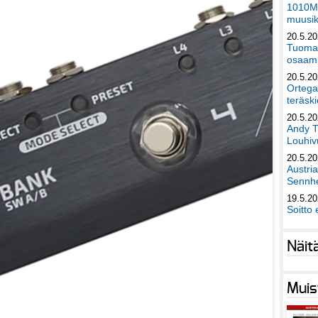
1010Mu
muusik
20.5.2
Tuomas
osaami
20.5.2
Ortega
teräski
20.5.2
Andy T
Louhivu
20.5.2
Austri
Sennhe
19.5.2
Soitto 
Näit
Muis