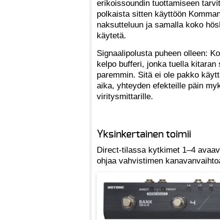
erikoissoundin tuottamiseen tarvit
polkaista sitten käyttöön Kommande
naksutteluun ja samalla koko höskä
käytetä.
Signaalipolusta puheen olleen: K
kelpo bufferi, jonka tuella kitaran 
paremmin. Sitä ei ole pakko käytt
aika, yhteyden efekteille päin my
viritysmittarille.
Yksinkertainen toimii
Direct-tilassa kytkimet 1–4 avaav
ohjaa vahvistimen kanavanvaihtoa