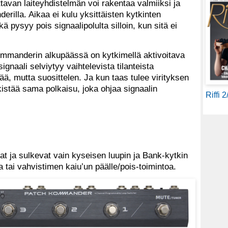
tavan laiteyhdistelmän voi rakentaa valmiiksi ja
rilla. Aikaa ei kulu yksittäisten kytkinten
 pysyy pois signaalipolulta silloin, kun sitä ei
ommanderin alkupäässä on kytkimellä aktivoitava
signaali selviytyy vaihtelevista tilanteista
ää, mutta suosittelen. Ja kun taas tulee virityksen
kistää sama polkaisu, joka ohjaa signaalin
Riffi 
at ja sulkevat vain kyseisen luupin ja Bank-kytkin
 tai vahvistimen kaiu’un päälle/pois-toimintoa.