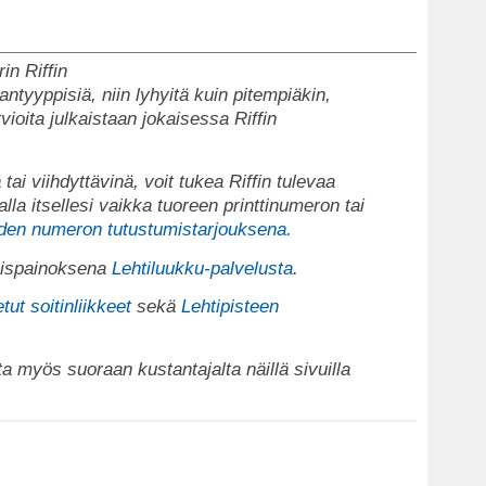
in Riffin
antyyppisiä, niin lyhyitä kuin pitempiäkin,
vioita julkaistaan jokaisessa Riffin
 tai viihdyttävinä, voit tukea Riffin tulevaa
lla itsellesi vaikka tuoreen printtinumeron tai
den numeron tutustumistarjouksena.
köispainoksena
Lehtiluukku-palvelusta
.
tut soitinliikkeet
sekä
Lehtipisteen
ta myös suoraan kustantajalta näillä sivuilla