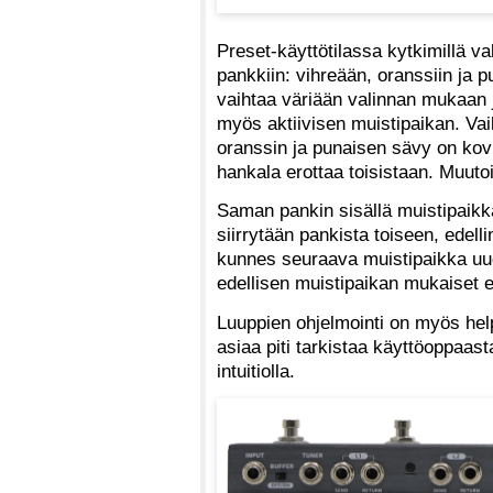
Preset-käyttötilassa kytkimillä va
pankkiin: vihreään, oranssiin ja
vaihtaa väriään valinnan mukaan
myös aktiivisen muistipaikan. Vaik
oranssin ja punaisen sävy on kovi
hankala erottaa toisistaan. Muuto
Saman pankin sisällä muistipaikka
siirrytään pankista toiseen, edell
kunnes seuraava muistipaikka uu
edellisen muistipaikan mukaiset e
Luuppien ohjelmointi on myös hel
asiaa piti tarkistaa käyttöoppaast
intuitiolla.