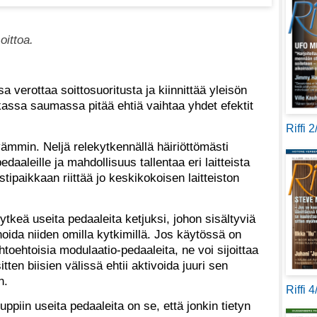
ittoa.
a verottaa soittosuoritusta ja kiinnittää yleisön
assa saumassa pitää ehtiä vaihtaa yhdet efektit
.
Riffi 
mmin. Neljä relekytkennällä häiriöttömästi
daaleille ja mahdollisuus tallentaa eri laitteista
ipaikkaan riittää jo keskikokoisen laitteiston
ytkeä useita pedaaleita ketjuksi, johon sisältyviä
nnoida niiden omilla kytkimillä. Jos käytössä on
toehtoisia modulaatio-pedaaleita, ne voi sijoittaa
tten biisien välissä ehtii aktivoida juuri sen
n.
Riffi 
uppiin useita pedaaleita on se, että jonkin tietyn