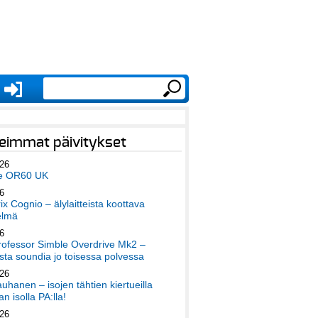
eimmat päivitykset
026
e OR60 UK
6
x Cognio – älylaitteista koottava
elmä
6
ofessor Simble Overdrive Mk2 –
ta soundia jo toisessa polvessa
026
auhanen – isojen tähtien kiertueilla
an isolla PA:lla!
026