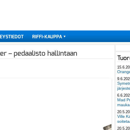
EYSTIEDOT
RIFFI-KAUPPA
 – pedaalisto hallintaan
Tuor
15.6.2
Orang
9.6.202
Symetri
järjest
6.6.202
Mad Pr
maukas
20.5.2
Ville K
soiteta
20.5.2