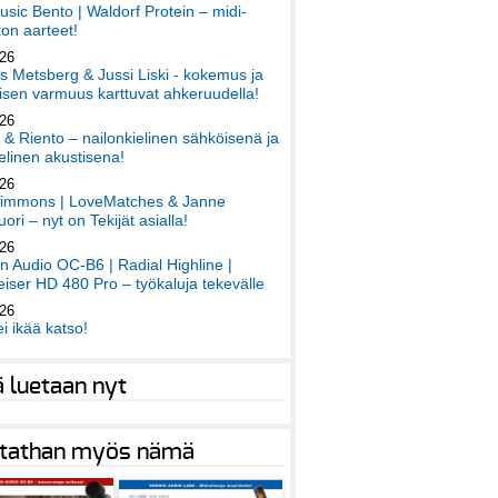
sic Bento | Waldorf Protein – midi-
on aarteet!
026
 Metsberg & Jussi Liski - kokemus ja
sen varmuus karttuvat ahkeruudella!
026
 & Riento – nailonkielinen sähköisenä ja
elinen akustisena!
026
immons | LoveMatches & Janne
ori – nyt on Tekijät asialla!
026
an Audio OC-B6 | Radial Highline |
iser HD 480 Pro – työkaluja tekevälle
026
ei ikää katso!
ä luetaan nyt
tathan myös nämä