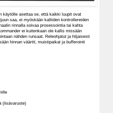
äytölle asettaa se, että kaikki luupit ovat
tjuun saa, ei myöskään kalliiden kontrollereiden
aalin rinnalla soivaa prosessointia tai kahta
 Kommander ei kuitenkaan ole kallis missään
intaan nähden runsaat. Releohjatut ja hiljaisesti
ssään hinnan väärtit, muistipaikat ja bufferointi
ille
lä (lisävaruste)