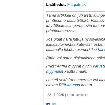
Lisätiedot:
Fitzpatrick
Tämä artikkeli on julkaistu alunper
printtinumerossa
5/2024
. Vastaav
käyttökokeisiin perustuvia tuotear
printtinumerossa.
Jos pidät näitä juttuja hyödyllisinä
julkaisutoimintaa kätevästi ostama
tilaamalla lehden esimerkiksi
kah
Riffin voi ostaa digitaalisena nä
Printti-Riffiä myyvät hyvin
varuste
myymälät
kautta maan.
Lehteä sekä irtonumeroita voi tila
olevan
Riffi-kaupan
kautta.
22.11.2025
|
Lauri Paloposki