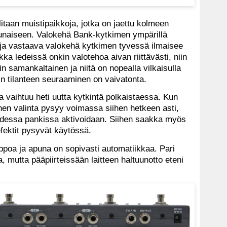
litaan muistipaikkoja, jotka on jaettu kolmeen
 punaiseen. Valokehä Bank-kytkimen ympärillä
 ja vastaava valokehä kytkimen tyvessä ilmaisee
ka ledeissä onkin valotehoa aivan riittävästi, niin
n samankaltainen ja niitä on nopealla vilkaisulla
in tilanteen seuraaminen on vaivatonta.
 vaihtuu heti uutta kytkintä polkaistaessa. Kun
inen valinta pysyy voimassa siihen hetkeen asti,
dessa pankissa aktivoidaan. Siihen saakka myös
fektit pysyvät käytössä.
ppoa ja apuna on sopivasti automatiikkaa. Pari
a, mutta pääpiirteissään laitteen haltuunotto eteni