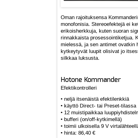
Oman rajoituksensa Kommanderin k
monofonisia. Stereoefektejä ei ke
erikoisherkkuja, kuten suoran sign
rinnakkaista prosessointiketjua.
mielessä, ja sen antimet ovatkin h
kytkeytyvät luupit olisivat jo itse
silkkaa luksusta.
Hotone Kommander
Efektikontrolleri
• neljä itsenäistä efektilenkkiä
• käyttö Direct- tai Preset-tilassa
• 12 muistipaikkaa luuppiyhdistelm
• bufferi (on/off-kytkimellä)
• toimii ulkoisella 9 V virtalähteel
• hinta: 86,40 €