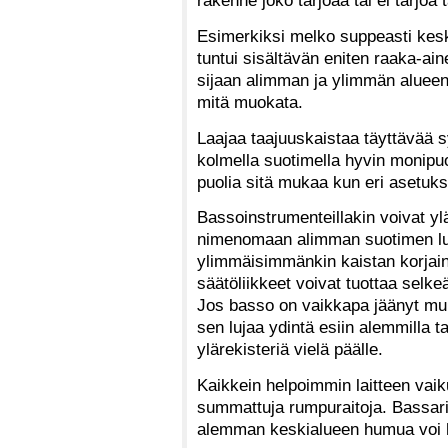
rakenne joko tarjoaa tai ei tarjoa
Esimerkiksi melko suppeasti kesk
tuntui sisältävän eniten raaka-ai
sijaan alimman ja ylimmän alueen 
mitä muokata.
Laajaa taajuuskaistaa täyttävää s
kolmella suotimella hyvin monipuo
puolia sitä mukaa kun eri asetuksi
Bassoinstrumenteillakin voivat yl
nimenomaan alimman suotimen luon
ylimmäisimmänkin kaistan korjain
säätöliikkeet voivat tuottaa selke
Jos basso on vaikkapa jäänyt muh
sen lujaa ydintä esiin alemmilla ta
ylärekisteriä vielä päälle.
Kaikkein helpoimmin laitteen vaik
summattuja rumpuraitoja. Bassarii
alemman keskialueen humua voi h