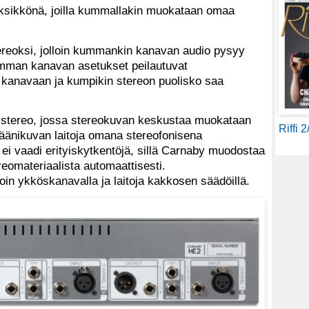
yksikkönä, joilla kummallakin muokataan omaa
reoksi, jolloin kummankin kanavan audio pysyy
emman kanavan asetukset peilautuvat
 kanavaan ja kumpikin stereon puolisko saa
stereo, jossa stereokuvan keskustaa muokataan
Riffi 
äänikuvan laitoja omana stereofonisena
 ei vaadi erityiskytkentöjä, sillä Carnaby muodostaa
eomateriaalista automaattisesti.
in ykköskanavalla ja laitoja kakkosen säädöillä.