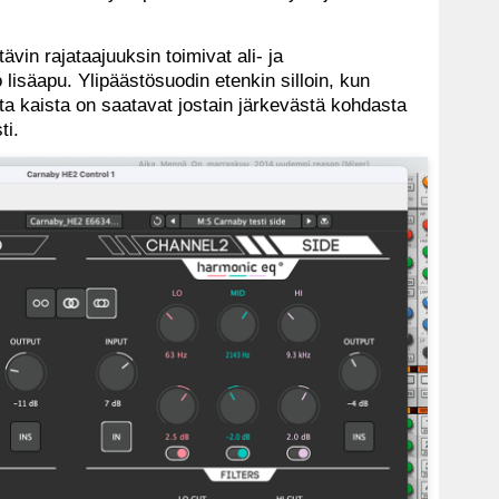
vin rajataajuuksin toimivat ali- ja
lisäapu. Ylipäästösuodin etenkin silloin, kun
a kaista on saatavat jostain järkevästä kohdasta
ti.