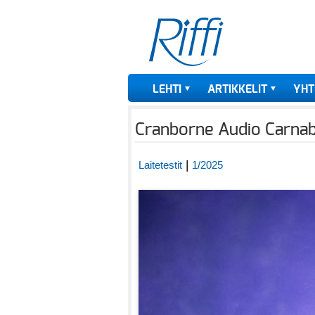
LEHTI
ARTIKKELIT
YHT
Cranborne Audio Carnab
|
Laitetestit
1/2025