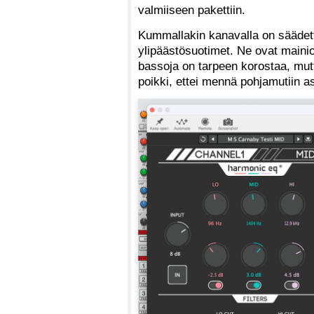
valmiiseen pakettiin.
Kummallakin kanavalla on säädettä
ylipäästösuotimet. Ne ovat mainio 
bassoja on tarpeen korostaa, mutt
poikki, ettei mennä pohjamutiin as