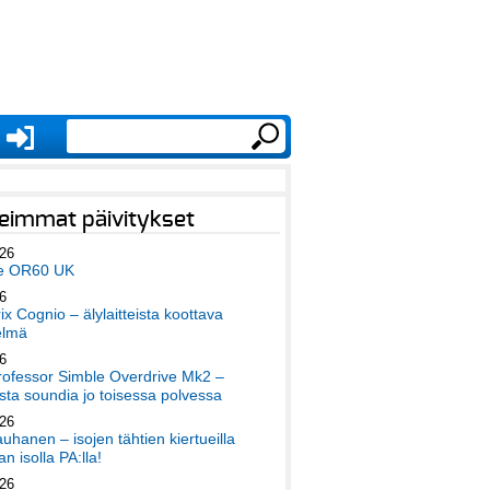
eimmat päivitykset
026
e OR60 UK
6
x Cognio – älylaitteista koottava
elmä
6
ofessor Simble Overdrive Mk2 –
ta soundia jo toisessa polvessa
026
auhanen – isojen tähtien kiertueilla
an isolla PA:lla!
026