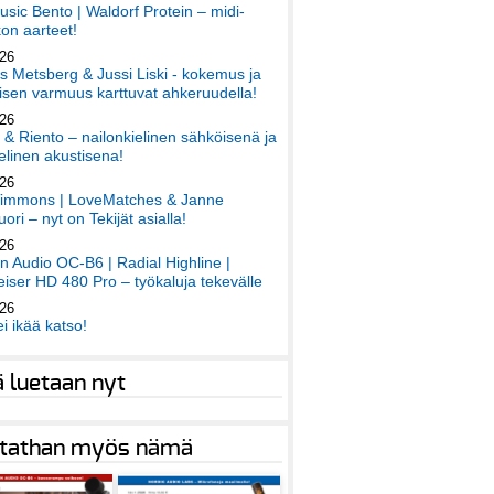
sic Bento | Waldorf Protein – midi-
on aarteet!
026
 Metsberg & Jussi Liski - kokemus ja
sen varmuus karttuvat ahkeruudella!
026
 & Riento – nailonkielinen sähköisenä ja
elinen akustisena!
026
immons | LoveMatches & Janne
ori – nyt on Tekijät asialla!
026
an Audio OC-B6 | Radial Highline |
iser HD 480 Pro – työkaluja tekevälle
026
ei ikää katso!
ä luetaan nyt
tathan myös nämä