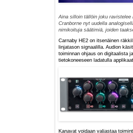
Aina silloin tällöin joku ravistele
Cranborne nyt uudella analogisella
nimikoituja säätimiä, joiden taa
Carnaby HE2 on itsenäinen räkkilai
linjatason signaalilla. Audion käs
toiminnan ohjaus on digitaalista j
tietokoneeseen ladatulla applikaat
Kanavat voidaan valjastaa toimint