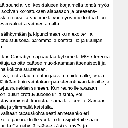
ää soundia, voi keskialueen korjaimella tehdä myös
a sopivan korostuksen alabasson ja preesens-
 Keskimmäisellä suotimella voi myös miedontaa liian
reesensaluetta vaimentamalla.
 säihkymään ja kipunoimaan kuin exciterilla
distuksella, paremmalla kontrollilla ja kuulijan
a.
 kun Carnabyn napsauttaa kytkimellä M/S-stereona
roituja asioita pääsee muokkaamaan itsenäisesti ja
mana kokonaisuutenaan.
va, mutta laulu tuntuu jäävän muiden alle, asiaa
ä ikään kuin vaihtokauppaa stereokuvan laidoille ja
aajuusalueiden suhteen. Kun reunoille avataan
on laulun erottuvuudelle kriittisintä, voi
stavuoroisesti korostaa samalla alueella. Samaan
la ja ylimmällä kaistalla.
 valitaan tapauskohtaisesti annetaanko eri
le panoroiduille vai laitoihin sijoitetuille äänille.
mutta Carnabyllä pääsee käsiksi myös jo