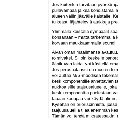
Jos kuitenkin tarvitaan pyöreämp
pullavampaa jälkeä kohdistamall
alueen väliin jäävälle kaistalle.
tuikeasti läjähteleviä atakkeja p
Ylimmällä kaistalla symbaalit saa
konsanaan – mutta tarkemmalla koh
korvaan maukkaammalla soundill
Aivan oman maailmansa avautuu,
toimivaksi. Silloin keskelle pano
äänikuvan laidat voi käsitellä o
Jos perusbalanssi on muuten toimi
voi auttaa M/S-moodissa tekemäll
keskikomponentille annettavien t
aukkoa sille taajuusalueelle, joka 
keskikomponenttia puolestaan va
tapaan kauppaa voi käydä alimmal
Kysehän on priorisoinnista, jossa
taajuusalueilla tilaa enemmän keskel
Tämän voi tehdä miksatessakin, 