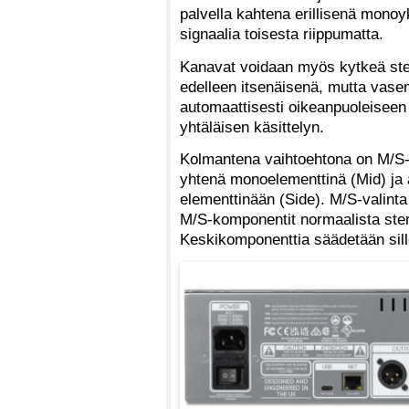
palvella kahtena erillisenä mono
signaalia toisesta riippumatta.
Kanavat voidaan myös kytkeä ste
edelleen itsenäisenä, mutta vas
automaattisesti oikeanpuoleiseen
yhtäläisen käsittelyn.
Kolmantena vaihtoehtona on M/S-
yhtenä monoelementtinä (Mid) ja 
elementtinään (Side). M/S-valinta
M/S-komponentit normaalista ster
Keskikomponenttia säädetään sillo