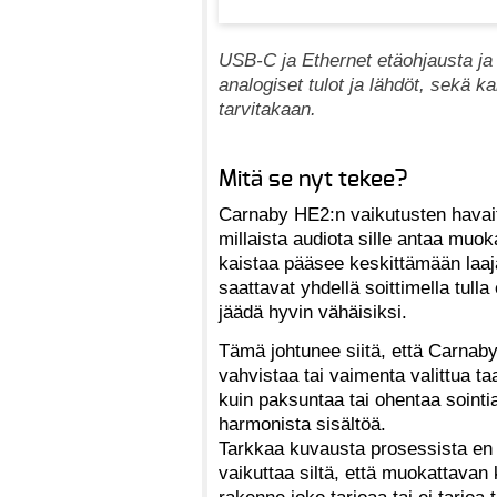
USB-C ja Ethernet etäohjausta ja 
analogiset tulot ja lähdöt, sekä k
tarvitakaan.
Mitä se nyt tekee?
Carnaby HE2:n vaikutusten havaits
millaista audiota sille antaa muo
kaistaa pääsee keskittämään laaj
saattavat yhdellä soittimella tulla 
jäädä hyvin vähäisiksi.
Tämä johtunee siitä, että Carnaby 
vahvistaa tai vaimenta valittua taa
kuin paksuntaa tai ohentaa sointi
harmonista sisältöä.
Tarkkaa kuvausta prosessista en 
vaikuttaa siltä, että muokattava