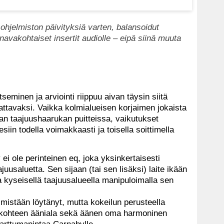
ohjelmiston päivityksiä varten, balansoidut
anavakohtaiset insertit audiolle – eipä siinä muuta
eminen ja arviointi riippuu aivan täysin siitä
kattavaksi. Vaikka kolmialueisen korjaimen jokaista
an taajuushaarukan puitteissa, vaikutukset
esiin todella voimakkaasti ja toisella soittimella
ei ole perinteinen eq, joka yksinkertaisesti
juusaluetta. Sen sijaan (tai sen lisäksi) laite ikään
a kyseisellä taajuusalueella manipuloimalla sen
mistään löytänyt, mutta kokeilun perusteella
n kohteen ääniala sekä äänen oma harmoninen