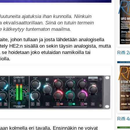
e luutuneita ajatuksia ihan kunnolla. Niinkuin
 ekvalisaattorillaan. Siinä on tutuin termein
kse kätkeytyy tuntematon maailma.
te, johon tullaan ja josta lähdetään analogisella
ittely HE2:n sisällä on sekin täysin analogista, mutta
a se hoidetaan joko etulaidan namikoilla tai
Riffi 
iolla.
Riffi 
aan kolmella eri tavalla. Ensinnäkin ne voivat