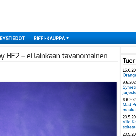
EYSTIEDOT
RIFFI-KAUPPA
y HE2 – ei lainkaan tavanomainen
Tuor
15.6.2
Orang
9.6.202
Symetri
järjest
6.6.202
Mad Pr
maukas
20.5.2
Ville K
soiteta
20.5.2