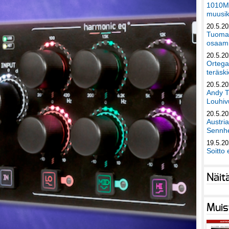
1010Mu
muusik
20.5.2
Tuomas
osaami
20.5.2
Ortega
teräski
20.5.2
Andy T
Louhivu
20.5.2
Austri
Sennhe
19.5.2
Soitto 
Näit
Muis