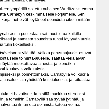
 tarttumapintaa Carnabylle.
i-c:n ympärillä soitettu nuhainen Wurlitzer-stemma
netta Carnabyn keskimmäiselle korjaimelle. Sen
korjaimet eivät löytäneet soundista oikein mitään
ynabrassia puolestaan sai muotoiltua kaikilla
lisesti ja samasta soundista tuntui löytyvän uusia
a tulin kokeilleeksi.
äsävelsarjat yllättää. Vaikka perustaajuudet osuvat
taiselle toiminta-alueelle, saattaa vielä aivan
 löytää muokattavaa ainesta, ja pienetkin
ästi kuultavia vaikutuksia.
juiseksi ja ponnettomaksi, Carnabyllä voi kuoria
ajuusalueilla, ryhdistää keskialueella, ja raikastaa
utukset havaitsee, kun sillä muokkaa stereoksi
n ja tomeihin Carnabyllä saa syvää jytinää, ja
älventää ilman että soinnista katoaa voima.