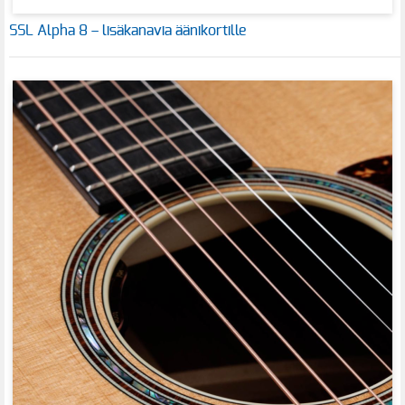
SSL Alpha 8 – lisäkanavia äänikortille