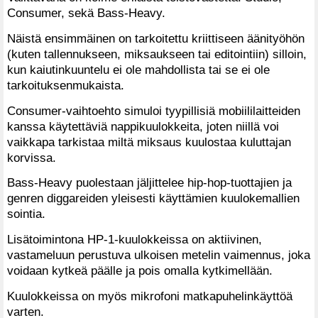
Consumer, sekä Bass-Heavy.
Näistä ensimmäinen on tarkoitettu kriittiseen äänityöhön
(kuten tallennukseen, miksaukseen tai editointiin) silloin,
kun kaiutinkuuntelu ei ole mahdollista tai se ei ole
tarkoituksenmukaista.
Consumer-vaihtoehto simuloi tyypillisiä mobiililaitteiden
kanssa käytettäviä nappikuulokkeita, joten niillä voi
vaikkapa tarkistaa miltä miksaus kuulostaa kuluttajan
korvissa.
Bass-Heavy puolestaan jäljittelee hip-hop-tuottajien ja
genren diggareiden yleisesti käyttämien kuulokemallien
sointia.
Lisätoimintona HP-1-kuulokkeissa on aktiivinen,
vastameluun perustuva ulkoisen metelin vaimennus, joka
voidaan kytkeä päälle ja pois omalla kytkimellään.
Kuulokkeissa on myös mikrofoni matkapuhelinkäyttöä
varten.