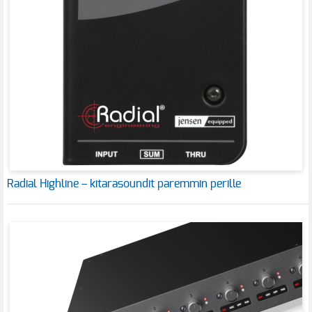
Radial Highline – kitarasoundit paremmin perille