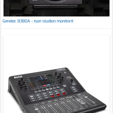
Genelec 8380A – ison studion monitorit