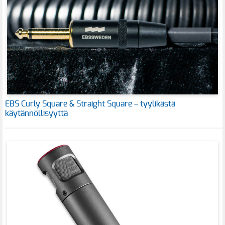
EBS Curly Square & Straight Square – tyylikästä
käytännöllisyyttä