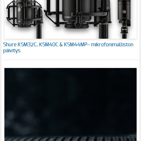
Shure KSM32C, KSM40C & KSM44MP– mikrofonimalliston
päivitys