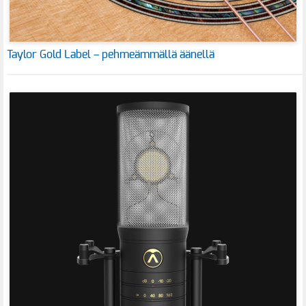
Taylor Gold Label – pehmeämmällä äänellä