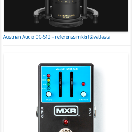
Austrian Audio OC-S10 – referenssimikki Itävallasta