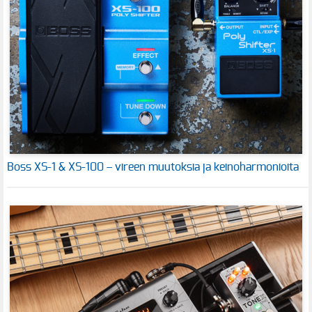
Boss XS-1 & XS-100 – vireen muutoksia ja keinoharmonioita