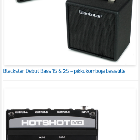
Blackstar Debut Bass 15 & 25 – pikkukomboja basistille