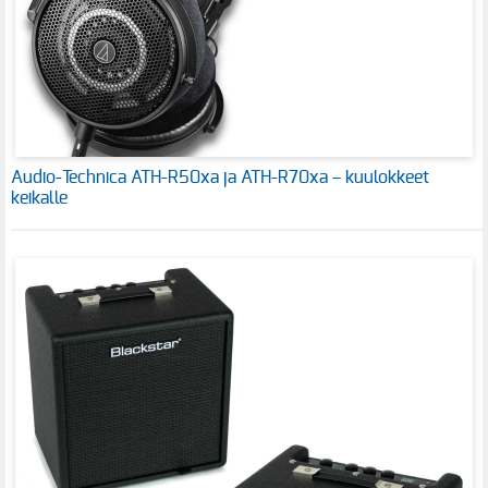
Audio-Technica ATH-R50xa ja ATH-R70xa – kuulokkeet
keikalle