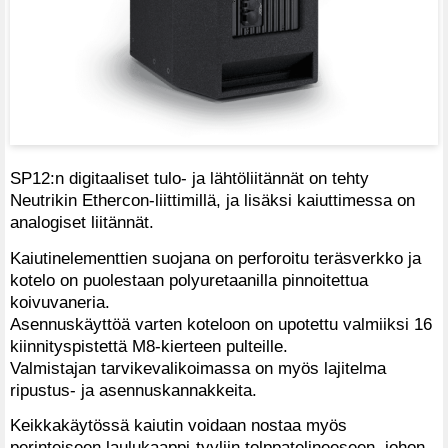
SP12:n digitaaliset tulo- ja lähtöliitännät on tehty
Neutrikin Ethercon-liittimillä, ja lisäksi kaiuttimessa on
analogiset liitännät.
Kaiutinelementtien suojana on perforoitu teräsverkko ja
kotelo on puolestaan polyuretaanilla pinnoitettua
koivuvaneria.
Asennuskäyttöä varten koteloon on upotettu valmiiksi 16
kiinnityspistettä M8-kierteen pulteille.
Valmistajan tarvikevalikoimassa on myös lajitelma
ripustus- ja asennuskannakkeita.
Keikkakäytössä kaiutin voidaan nostaa myös
perinteiseen laulukaappi-tyyliin tolppatelineeseen, johon