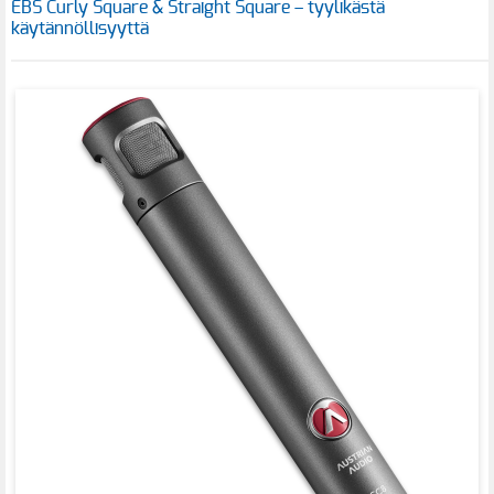
EBS Curly Square & Straight Square – tyylikästä
käytännöllisyyttä