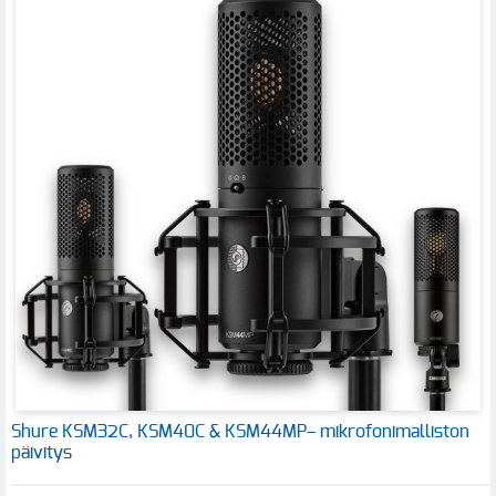
Shure KSM32C, KSM40C & KSM44MP– mikrofonimalliston
päivitys