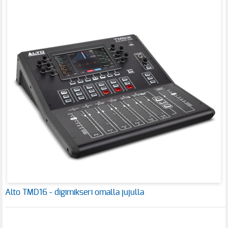
Alto TMD16 - digimikseri omalla jujulla