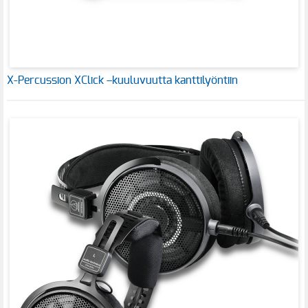
X-Percussion XClick –kuuluvuutta kanttilyöntiin