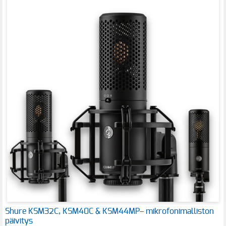
Shure KSM32C, KSM40C & KSM44MP– mikrofonimalliston
päivitys