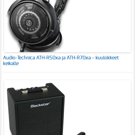
Audio-Technica ATH-R50xa ja ATH-R70xa – kuulokkeet
keikalle