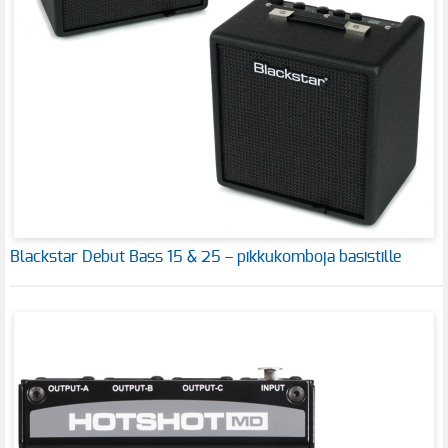
Blackstar Debut Bass 15 & 25 – pikkukomboja basistille