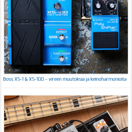
Boss XS-1 & XS-100 – vireen muutoksia ja keinoharmonioita