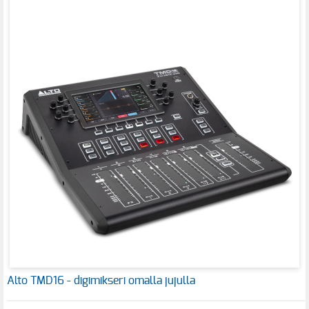
Alto TMD16 - digimikseri omalla jujulla