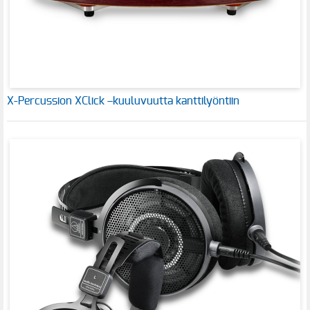
X-Percussion XClick –kuuluvuutta kanttilyöntiin