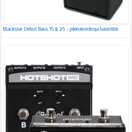
Blackstar Debut Bass 15 & 25 – pikkukomboja basistille