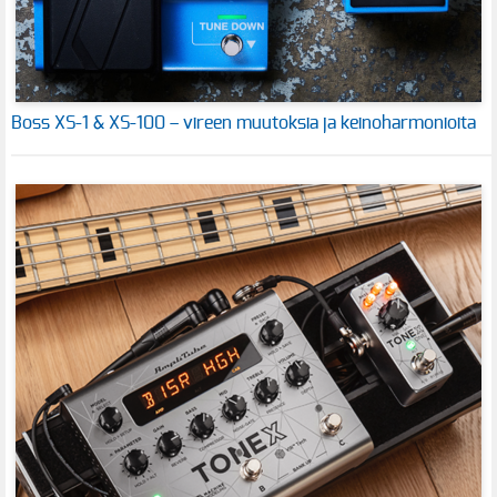
Boss XS-1 & XS-100 – vireen muutoksia ja keinoharmonioita