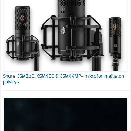
Shure KSM32C, KSM40C & KSM44MP– mikrofonimalliston
päivitys