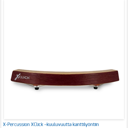
X-Percussion XClick –kuuluvuutta kanttilyöntiin