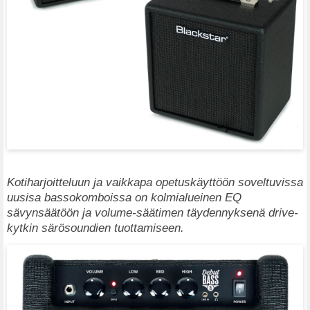
Kotiharjoitteluun ja vaikkapa opetuskäyttöön soveltuvissa
uusisa bassokomboissa on kolmialueinen EQ
sävynsäätöön ja volume-säätimen täydennyksenä drive-
kytkin särösoundien tuottamiseen.