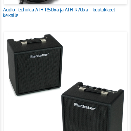
Audio-Technica ATH-R50xa ja ATH-R70xa – kuulokkeet
keikalle