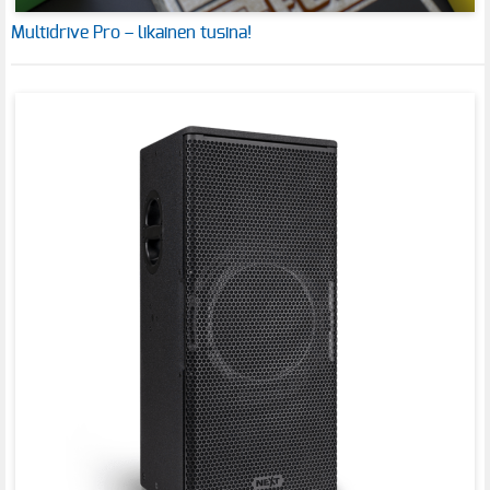
Multidrive Pro – likainen tusina!