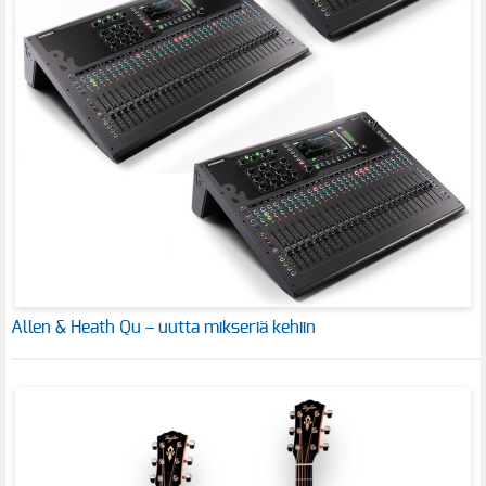
Allen & Heath Qu – uutta mikseriä kehiin