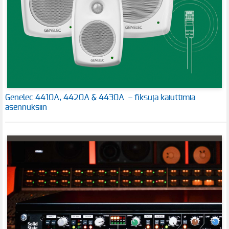
Genelec 4410A, 4420A & 4430A – fiksuja kaiuttimia
asennuksiin