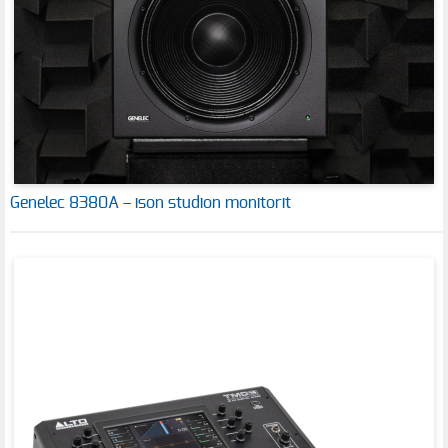
Genelec 8380A – ison studion monitorit