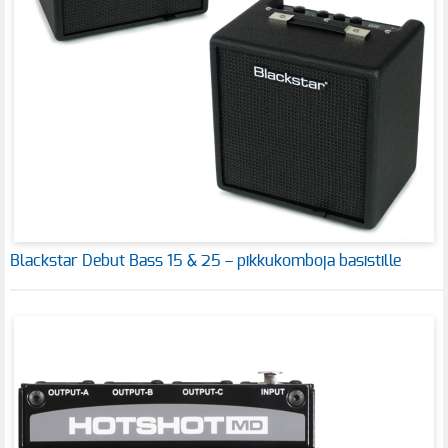
Blackstar Debut Bass 15 & 25 – pikkukomboja basistille