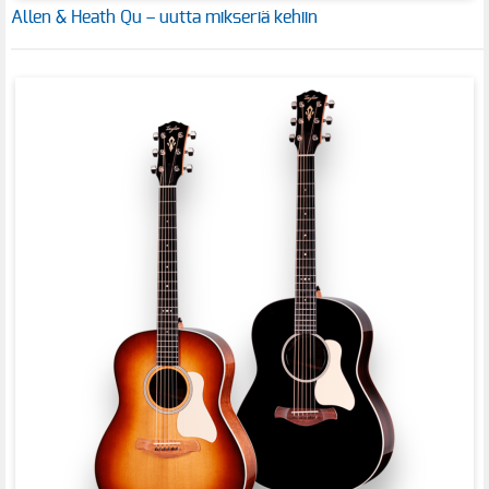
Allen & Heath Qu – uutta mikseriä kehiin