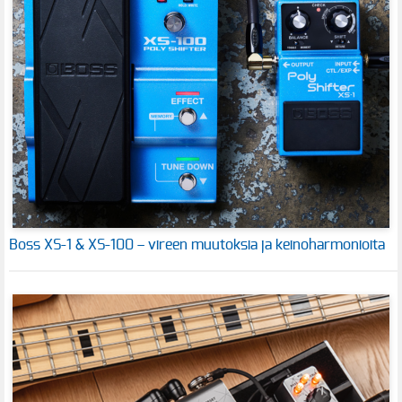
Boss XS-1 & XS-100 – vireen muutoksia ja keinoharmonioita