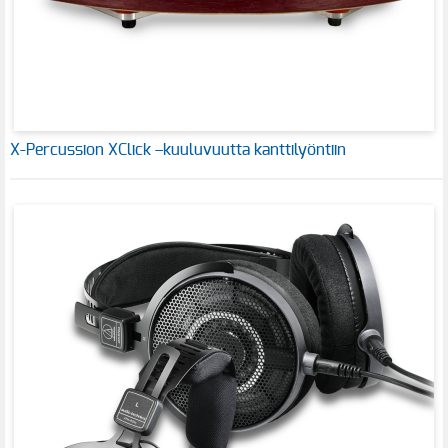
X-Percussion XClick –kuuluvuutta kanttilyöntiin