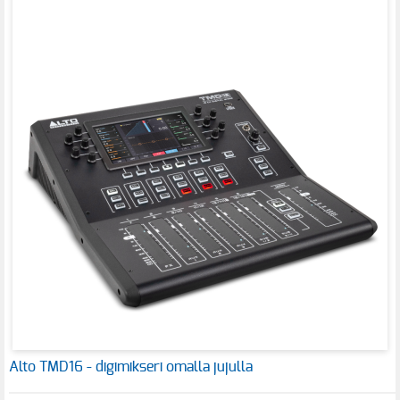
Alto TMD16 - digimikseri omalla jujulla