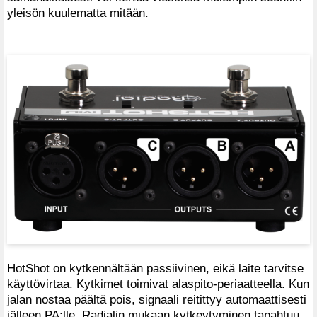
yleisön kuulematta mitään.
HotShot on kytkennältään passiivinen, eikä laite tarvitse
käyttövirtaa. Kytkimet toimivat alaspito-periaatteella. Kun
jalan nostaa päältä pois, signaali reitittyy automaattisesti
jälleen PA:lle. Radialin mukaan kytkeytyminen tapahtuu