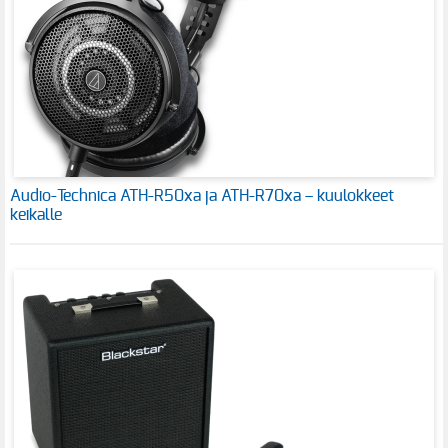
Audio-Technica ATH-R50xa ja ATH-R70xa – kuulokkeet
keikalle