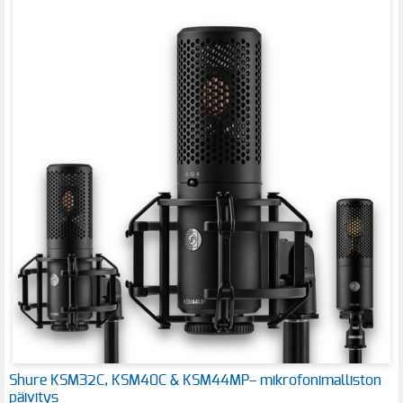
Shure KSM32C, KSM40C & KSM44MP– mikrofonimalliston
päivitys