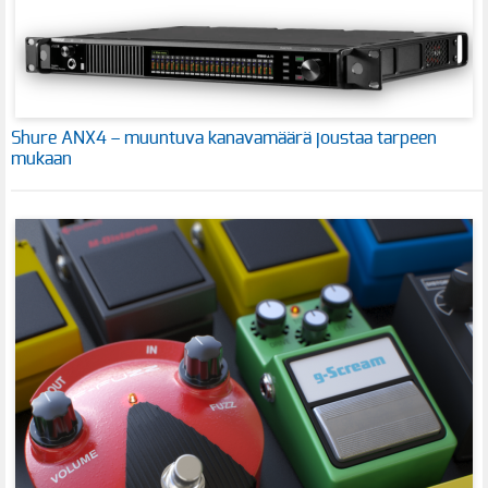
Shure ANX4 – muuntuva kanavamäärä joustaa tarpeen
mukaan