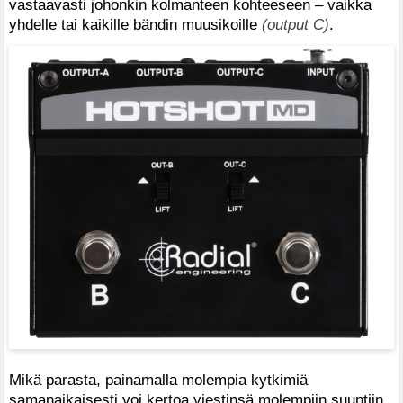
vastaavasti johonkin kolmanteen kohteeseen – vaikka
yhdelle tai kaikille bändin muusikoille
(output C)
.
Mikä parasta, painamalla molempia kytkimiä
samanaikaisesti voi kertoa viestinsä molempiin suuntiin