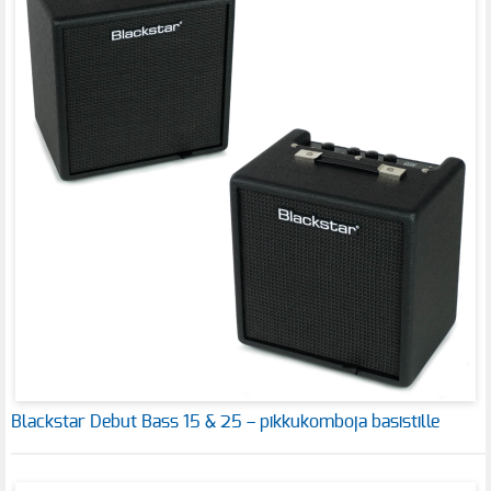
Blackstar Debut Bass 15 & 25 – pikkukomboja basistille