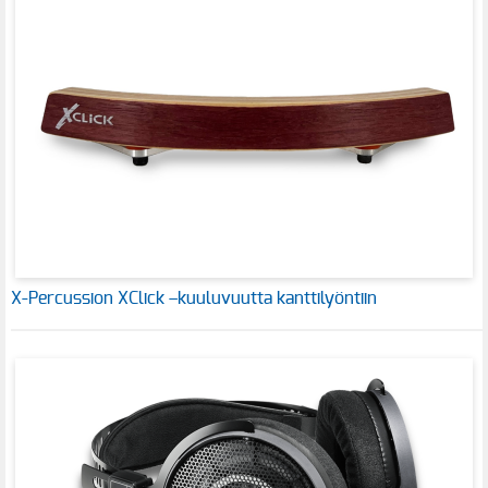
X-Percussion XClick –kuuluvuutta kanttilyöntiin