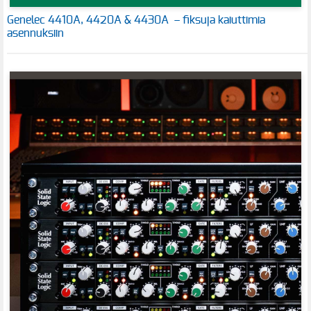
Genelec 4410A, 4420A & 4430A – fiksuja kaiuttimia
asennuksiin