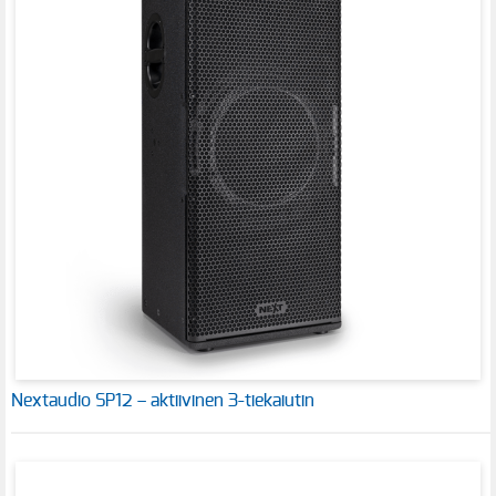
Nextaudio SP12 – aktiivinen 3-tiekaiutin