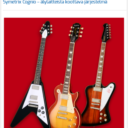
Symetrix Cognio – älylaitteista koottava järjestelmä