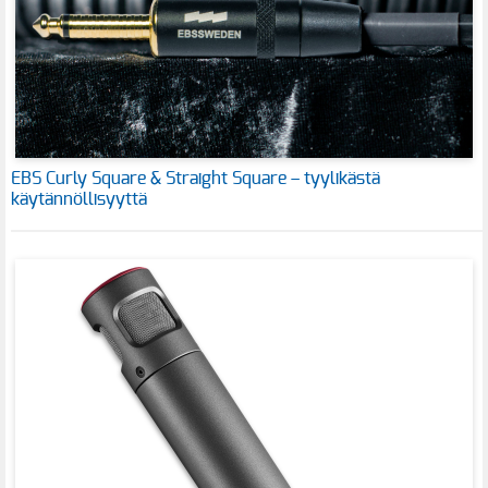
EBS Curly Square & Straight Square – tyylikästä
käytännöllisyyttä