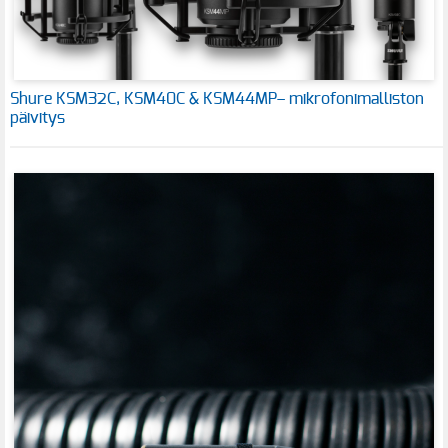
Shure KSM32C, KSM40C & KSM44MP– mikrofonimalliston
päivitys