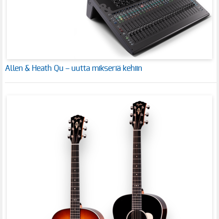
Allen & Heath Qu – uutta mikseriä kehiin