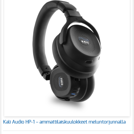
Kali Audio HP-1 – ammattilaiskuulokkeet meluntorjunnalla