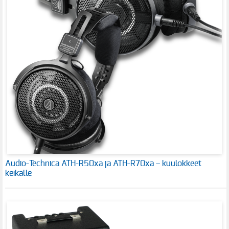
Audio-Technica ATH-R50xa ja ATH-R70xa – kuulokkeet
keikalle