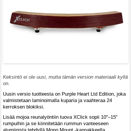
Keksintö ei ole uusi, mutta tämän version materiaali kyllä
on.
Uusin versio tuotteesta on Purple Heart Ltd Edition, joka
valmistetaan laminoimalla kuparia ja vaahteraa 24
kerroksen blokiksi.
Lisää mojoa reunalyöntiin tuova XClick sopii 10"–15"
rumpuihin ja se kiinnitetään rummun vanteeseen
alumiinista tehdyllä Mono Mount -kannakkeella.