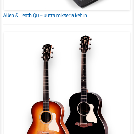
Allen & Heath Qu – uutta mikseriä kehiin