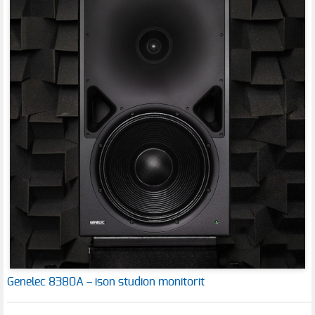
Genelec 8380A – ison studion monitorit