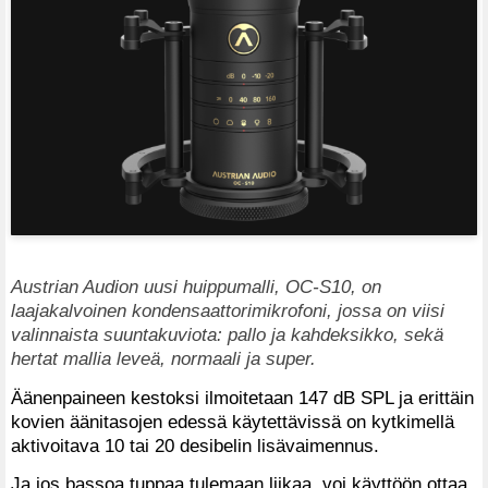
Austrian Audion uusi huippumalli, OC-S10, on
laajakalvoinen kondensaattorimikrofoni, jossa on viisi
valinnaista suuntakuviota: pallo ja kahdeksikko, sekä
hertat mallia leveä, normaali ja super.
Äänenpaineen kestoksi ilmoitetaan 147 dB SPL ja erittäin
kovien äänitasojen edessä käytettävissä on kytkimellä
aktivoitava 10 tai 20 desibelin lisävaimennus.
Ja jos bassoa tuppaa tulemaan liikaa, voi käyttöön ottaa