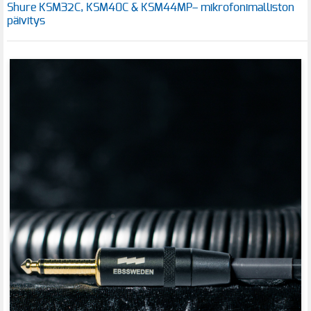
Shure KSM32C, KSM40C & KSM44MP– mikrofonimalliston
päivitys