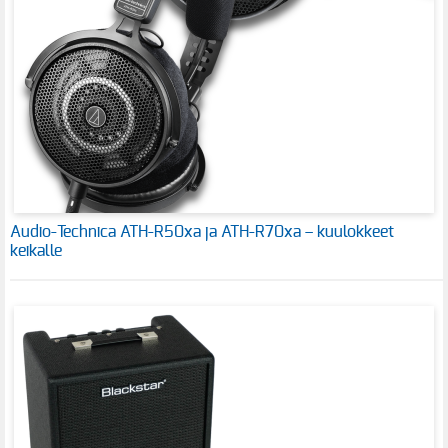
Audio-Technica ATH-R50xa ja ATH-R70xa – kuulokkeet
keikalle