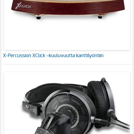
X-Percussion XClick –kuuluvuutta kanttilyöntiin