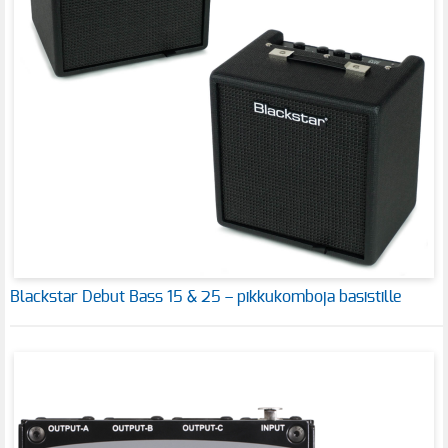
Blackstar Debut Bass 15 & 25 – pikkukomboja basistille