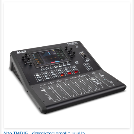
Alto TMD16 - digimikseri omalla jujulla