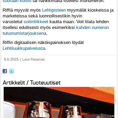
suoraan kotiisi
tai hankkimalla itsellesi irtonumeron.
Riffiä myyvät myös
Lehtipisteen
myymälät kioskeissa ja
marketeissa sekä luonnollisestikin hyvin
varustetut
soitinliikkeet
kautta maan. Voit tilata lehden
itsellesi edullisesti myös esimerkiksi
kahden numeron
tutustumistarjouksena
.
Riffin digitaalisen näköispainoksen löydät
Lehtiluukkupalvelusta
.
6.6.2025
|
Lauri Paloposki
Artikkelit / Tuoteuutiset