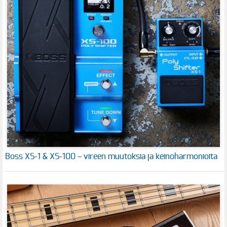
Boss XS-1 & XS-100 – vireen muutoksia ja keinoharmonioita