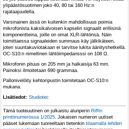
ylipäästösuotimen joko 40, 80 tai 160 Hz:n
rajataajuudella.
Varsinainen ässä on kuitenkin mahdollisuus poimia
mikrofonista kaksikalvoisen kapselin signaalit erillisinä
komponentteina, joille on omat XLR-lähtönsä. Näin
toimittaessa signaaleiden summaus käy jälkikäteen,
joten suuntakuviotakaan ei tarvitse lukita äänityshetkellä.
OC-S10:n nimellinen lähtöimpedansssi on 108 Ω.
Mikrofonin pituus on 205 mm ja halkaisija 63 mm.
Painoksi ilmoitetaan 690 grammaa.
Pallonivelöity kehtoripustin toimitetaan OC-S10:n
mukana.
Lisätiedot:
Studiotec
Tämä tuoteuutinen on julkaistu alunperin
Riffin
printtinumerossa 1/2025
. Jokaisen numeron uutiset
pääset lukemaan tuoreeltaan tietenkin
tilaamalla lehden