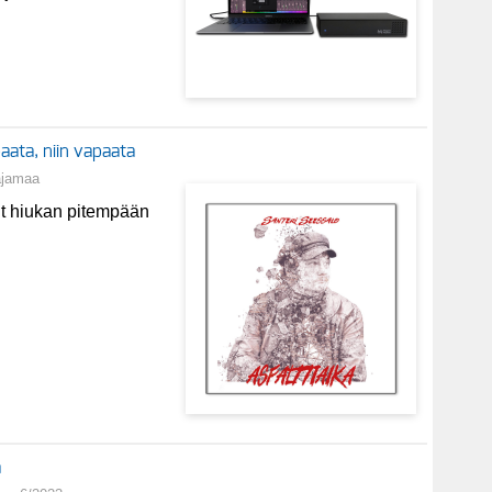
paata, niin vapaata
ajamaa
llut hiukan pitempään
ä