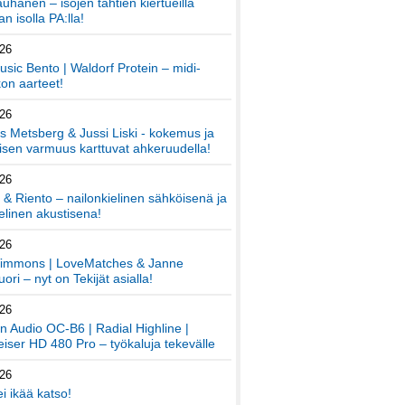
auhanen – isojen tähtien kiertueilla
an isolla PA:lla!
026
sic Bento | Waldorf Protein – midi-
on aarteet!
026
 Metsberg & Jussi Liski - kokemus ja
sen varmuus karttuvat ahkeruudella!
026
 & Riento – nailonkielinen sähköisenä ja
elinen akustisena!
026
immons | LoveMatches & Janne
ori – nyt on Tekijät asialla!
026
an Audio OC-B6 | Radial Highline |
iser HD 480 Pro – työkaluja tekevälle
026
ei ikää katso!