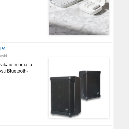
-PA
poski
vikaiutin omalla
ysti Bluetooth-