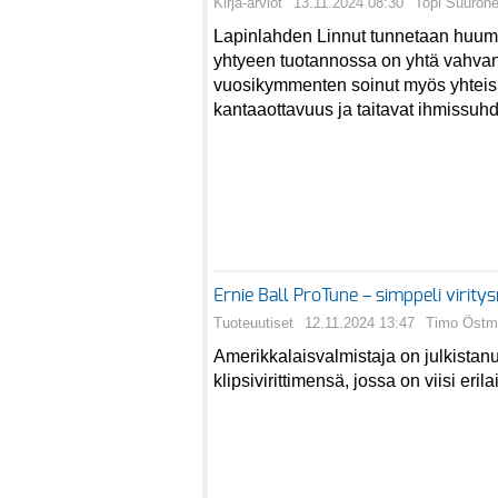
Kirja-arviot
13.11.2024 08:30
Topi Suuron
Lapinlahden Linnut tunnetaan huumo
yhtyeen tuotannossa on yhtä vahvan
vuosikymmenten soinut myös yhteis
kantaaottavuus ja taitavat ihmissuh
Ernie Ball ProTune – simppeli virity
Tuoteuutiset
12.11.2024 13:47
Timo Östm
Amerikkalaisvalmistaja on julkistan
klipsivirittimensä, jossa on viisi eril