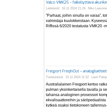
Valco VMK25 – häkellyttävä akunkest
Laitetestit
16.11.2024 21:26
Niko Laasone
”Parhaat, joihin sinulla on varaa”, t
valmistaja kuulokkeistaan. Kyseessä 
Riffissä 6/2020 testatusta VMK20 -ma
Freqport FreqInOut – analogilaittee
Tuoteuutiset
15.11.2024 11:52
Lauri Palop
Australialainen Freqport kertoo rat
pulman yksinkertaisella tavalla ja s
tahansa analoginen prosessori kom
ekvalisaattoreihin ja säröpedaalista
kytkeä osaksi tietokoneen tallennus-