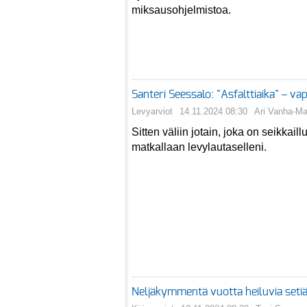
miksausohjelmistoa.
Santeri Seessalo: "Asfalttiaika" – va
Levyarviot
14.11.2024 08:30
Ari Vanha-M
Sitten väliin jotain, joka on seikkai
matkallaan levylautaselleni.
Neljäkymmentä vuotta heiluvia seti