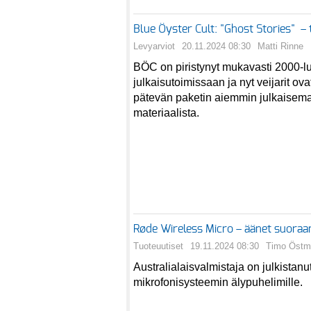
Blue Öyster Cult: "Ghost Stories" – 
Levyarviot
20.11.2024 08:30
Matti Rinne
BÖC on piristynyt mukavasti 2000-lu
julkaisutoimissaan ja nyt veijarit ov
pätevän paketin aiemmin julkaisem
materiaalista.
Røde Wireless Micro – äänet suora
Tuoteuutiset
19.11.2024 08:30
Timo Östm
Australialaisvalmistaja on julkistan
mikrofonisysteemin älypuhelimille.