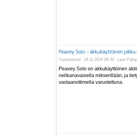
Peavey Solo – akkukäyttöinen pikku
Tuoteuutiset
18.11.2024 08:30
Lauri Palo
Peavey Solo on akkukäyttöinen aktii
nelikanavaisella mikserillään, ja tiet
vastaanottimella varustettuna.