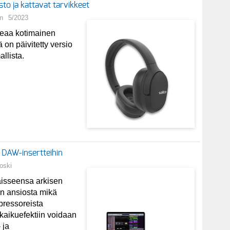
o ja kattavat tarvikkeet
n
5/2023
oteaa kotimainen
on päivitetty versio
llista.
t DAW-insertteihin
oski
kaisseensa arkisen
en ansiosta mikä
pressoreista
 kaikuefektiin voidaan
 ja