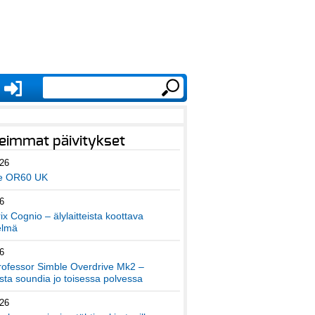
eimmat päivitykset
026
e OR60 UK
6
x Cognio – älylaitteista koottava
elmä
6
ofessor Simble Overdrive Mk2 –
ta soundia jo toisessa polvessa
026