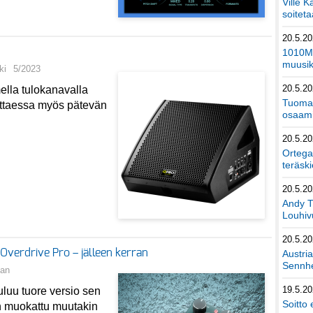
Ville K
soiteta
20.5.2
1010Mu
muusik
ki
5/2023
20.5.2
ella tulokanavalla
Tuomas
vittaessa myös pätevän
osaami
20.5.2
Ortega
teräski
20.5.2
Andy T
Louhivu
20.5.2
erdrive Pro – jälleen kerran
Austri
Sennhe
an
19.5.2
uluu tuore versio sen
Soitto 
n muokattu muutakin