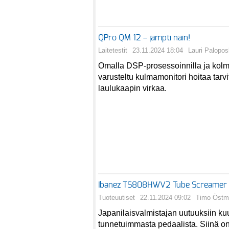
QPro QM 12 – jämpti näin!
Laitetestit
23.11.2024 18:04
Lauri Palopos
Omalla DSP-prosessoinnilla ja kolm
varusteltu kulmamonitori hoitaa tar
laulukaapin virkaa.
Ibanez TS808HWV2 Tube Screamer Ov
Tuoteuutiset
22.11.2024 09:02
Timo Östm
Japanilaisvalmistajan uutuuksiin ku
tunnetuimmasta pedaalista. Siinä o