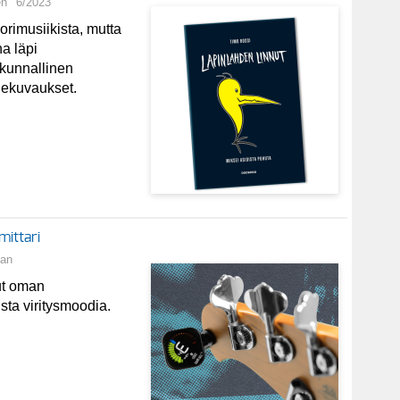
en
6/2023
rimusiikista, mutta
a läpi
kunnallinen
dekuvaukset.
smittari
an
ut oman
aista viritysmoodia.