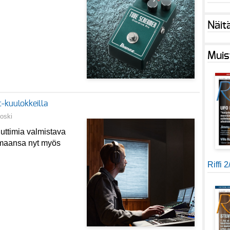
Näit
Muis
c-kuulokkeilla
poski
iuttimia valmistava
imaansa nyt myös
Riffi 