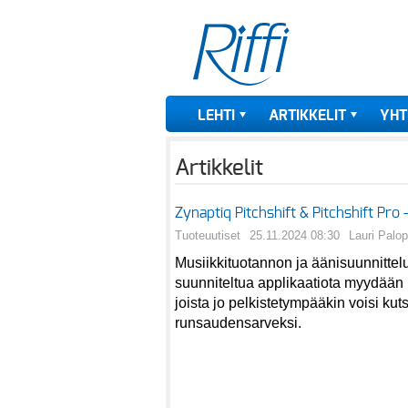
LEHTI
ARTIKKELIT
YHT
Artikkelit
Zynaptiq Pitchshift & Pitchshift Pro –
Tuoteuutiset
25.11.2024 08:30
Lauri Palo
Musiikkituotannon ja äänisuunnittelu
suunniteltua applikaatiota myydään 
joista jo pelkistetympääkin voisi kut
runsaudensarveksi.