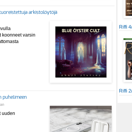
tuoreistettuja arkistolöytöjä
Riffi 
vulla
at koonneet varsin
attomasta
Riffi 
an puhelimeen
an
ut uuden