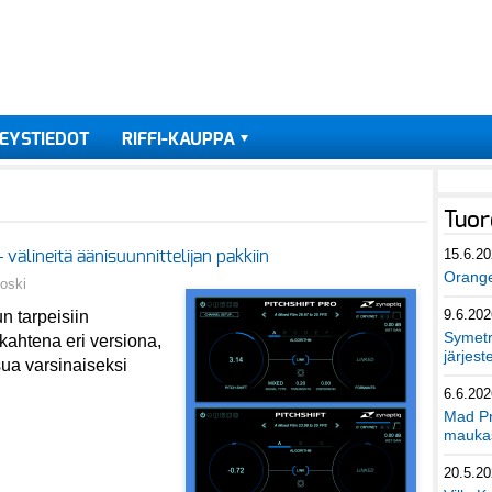
EYSTIEDOT
RIFFI-KAUPPA
Tuor
15.6.2
 välineitä äänisuunnittelijan pakkiin
Orang
poski
9.6.202
n tarpeisiin
Symetri
kahtena eri versiona,
järjest
sua varsinaiseksi
6.6.202
Mad Pr
maukas
20.5.2