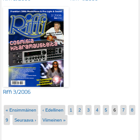
Riffi 3/2006
« Ensimmäinen
‹ Edellinen
1
2
3
4
5
6
7
8
9
Seuraava ›
Viimeinen »