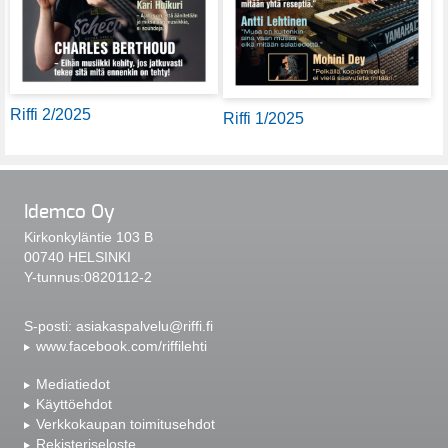
Riffi 2/2025
Riffi 1/2025
Idemco Oy
Kirkonkyläntie 103 B
00740 HELSINKI
Y-tunnus:0820112-2
S-posti:
asiakaspalvelu@riffi.fi
www.facebook.com/riffilehti
Mediatiedot
Käyttöehdot
Verkkokaupan toimitusehdot
Rekisteriseloste