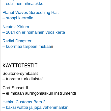
– edullinen hihnalukko
Planet Waves Screeching Halt
– stoppi kierrolle
Neutrik Xirium
– 2014 on erinomainen vuosikerta
Radial Dragster
– kuormaa tarpeen mukaa
n
KÄYTTÖTESTIT
Soultone-symbaalit
– tuoretta turkkilaista!
Cort Sunset II
– ei mikään auringonlaskun instrumentti
Hehku Customs Bam 2
– kaksi wattia ja jopa vähemmänkin