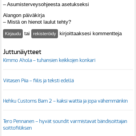
– Asumisterveysohjeesta asetukseksi
Alangon päiväkirja
– Mistä on hienot laulut tehty?
tai
kirjoittaaksesi kommentteja
Kirjaudu
rekisteröidy
Juttunäytteet
Kimmo Ahola – tuhansien keikkojen konkari
Viitasen Piia – fiilis ja teksti edellä
Hehku Customs Bam 2 – kaksi wattia ja jopa vähemmänkin
Tero Pennanen – hyvät soundit varmistavat bändisoittajan
soittofiiliksen