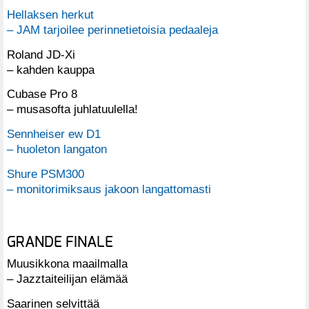
Hellaksen herkut
– JAM tarjoilee perinnetietoisia pedaaleja
Roland JD-Xi
– kahden kauppa
Cubase Pro 8
– musasofta juhlatuulella!
Sennheiser ew D1
– huoleton langaton
Shure PSM300
– monitorimiksaus jakoon langattomasti
GRANDE FINALE
Muusikkona maailmalla
– Jazztaiteilijan elämää
Saarinen selvittää