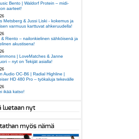
sic Bento | Waldorf Protein – midi-
on aarteet!
026
 Metsberg & Jussi Liski - kokemus ja
sen varmuus karttuvat ahkeruudella!
026
 & Riento – nailonkielinen sähköisenä ja
elinen akustisena!
026
immons | LoveMatches & Janne
ori – nyt on Tekijät asialla!
026
an Audio OC-B6 | Radial Highline |
iser HD 480 Pro – työkaluja tekevälle
026
ei ikää katso!
ä luetaan nyt
tathan myös nämä