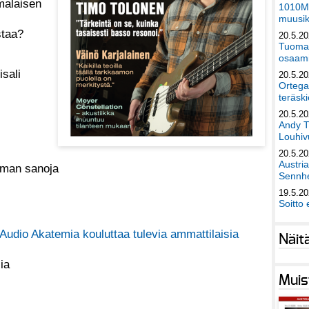
malaisen
1010Mu
muusik
staa?
20.5.2
Tuomas
osaami
isali
20.5.2
Ortega
teräski
20.5.2
Andy T
Louhivu
20.5.2
Austri
ilman sanoja
Sennhe
19.5.2
Soitto 
Audio Akatemia kouluttaa tulevia ammattilaisia
Näit
sia
Muis