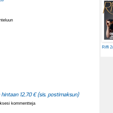
nteluun
Riffi 
a hintaan 12,70 € (sis. postimaksun)
aksesi kommentteja