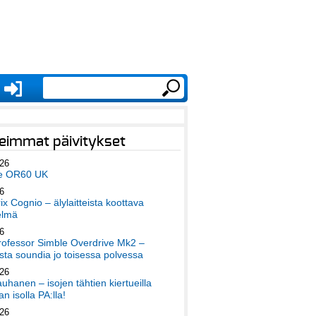
eimmat päivitykset
026
e OR60 UK
6
x Cognio – älylaitteista koottava
elmä
6
ofessor Simble Overdrive Mk2 –
ta soundia jo toisessa polvessa
026
auhanen – isojen tähtien kiertueilla
an isolla PA:lla!
026