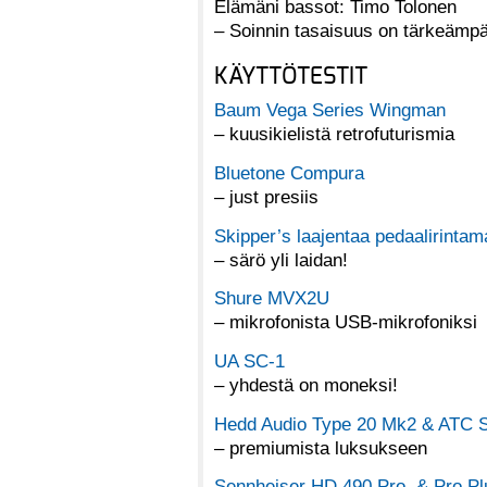
Elämäni bassot: Timo Tolonen
– Soinnin tasaisuus on tärkeämpä
KÄYTTÖTESTIT
Baum Vega Series Wingman
– kuusikielistä retrofuturismia
Bluetone Compura
– just presiis
Skipper’s laajentaa pedaalirintam
– särö yli laidan!
Shure MVX2U
– mikrofonista USB-mikrofoniksi
UA SC-1
– yhdestä on moneksi!
Hedd Audio Type 20 Mk2 & ATC
– premiumista luksukseen
Sennheiser HD 490 Pro & Pro Pl