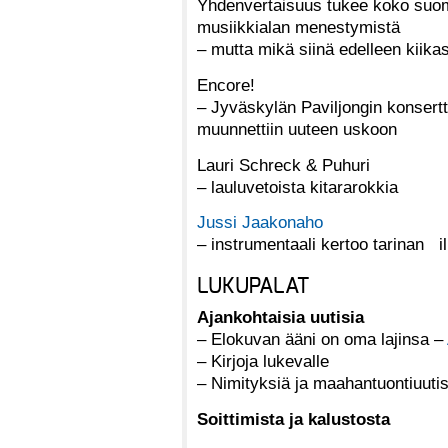
Yhdenvertaisuus tukee koko suo
musiikkialan menestymistä
– mutta mikä siinä edelleen kiika
Encore!
– Jyväskylän Paviljongin konsertt
muunnettiin uuteen uskoon
Lauri Schreck & Puhuri
– lauluvetoista kitararokkia
Jussi Jaakonaho
– instrumentaali kertoo tarinan 
LUKUPALAT
Ajankohtaisia uutisia
– Elokuvan ääni on oma lajinsa –
– Kirjoja lukevalle
– Nimityksiä ja maahantuontiuuti
Soittimista ja kalustosta