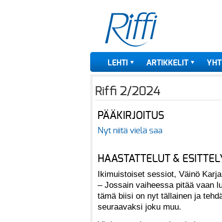
LEHTI
ARTIKKELIT
YHT
Riffi 2/2024
PÄÄKIRJOITUS
Nyt niitä vielä saa
HAASTATTELUT & ESITTEL
Ikimuistoiset sessiot, Väinö Karja
– Jossain vaiheessa pitää vaan lu
tämä biisi on nyt tällainen ja tehd
seuraavaksi joku muu.