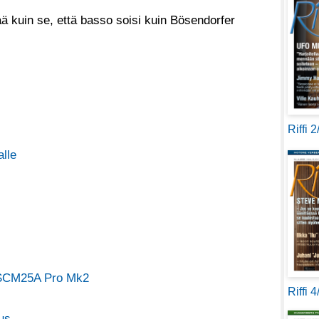
ä kuin se, että basso soisi kuin Bösendorfer
Riffi 
alle
 SCM25A Pro Mk2
Riffi 
us