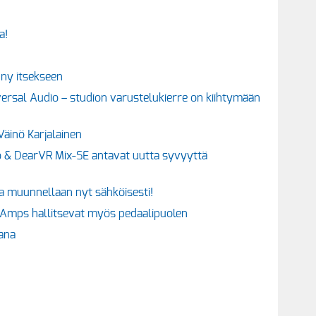
a!
nny itsekseen
ersal Audio – studion varustelukierre on kiihtymään
Väinö Karjalainen
o & DearVR Mix-SE antavat uutta syvyyttä
aa muunnellaan nyt sähköisesti!
s Amps hallitsevat myös pedaalipuolen
aana