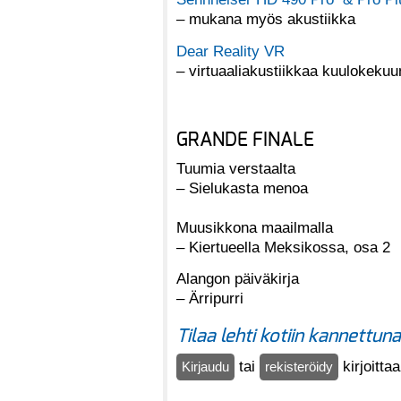
– mukana myös akustiikka
Dear Reality VR
– virtuaaliakustiikkaa kuulokekuu
GRANDE FINALE
Tuumia verstaalta
– Sielukasta menoa
Muusikkona maailmalla
– Kiertueella Meksikossa, osa 2
Alangon päiväkirja
– Ärripurri
Tilaa lehti kotiin kannettun
tai
kirjoitta
Kirjaudu
rekisteröidy