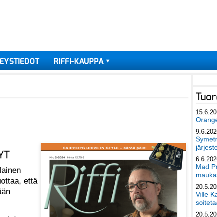
EYSTIEDOT
RIFFI-KAUPPA
Tuor
15.6.2
Orang
9.6.202
Symetri
järjest
YT
6.6.202
Mad Pr
lainen
maukas
ottaa, että
20.5.2
ään
Ville K
soiteta
20.5.2