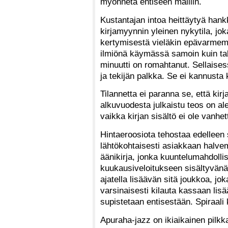
myönnetä entiseen malliin.
Kustantajan intoa heittäytyä han
kirjamyynnin yleinen nykytila, jok
kertymisestä vieläkin epävarmempa
ilmiönä käymässä samoin kuin tall
minuutti on romahtanut. Sellaise
ja tekijän palkka. Se ei kannust
Tilannetta ei paranna se, että kirja
alkuvuodesta julkaistu teos on al
vaikka kirjan sisältö ei ole vanhe
Hintaeroosiota tehostaa edelleen se
lähtökohtaisesti asiakkaan halve
äänikirja, jonka kuuntelumahdolli
kuukausiveloitukseen sisältyvänä 
ajatella lisäävän sitä joukkoa, jok
varsinaisesti kilauta kassaan lisä
supistetaan entisestään. Spiraali k
Apuraha-jazz on ikiaikainen pilkk