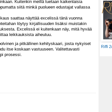
inkaan. Kuitenkin meillä tuetaan kaikenlaisia
ippumatta siitä minkä puolueen edustajat vallassa
ikkaus saattaa näyttää excelissä tänä vuonna
teitahan löytyy kirjallisuuden lisäksi muistakin
tuksesta. Excelissä ei kuitenkaan näy, mitä hyvää
aittaa leikkauksista aiheutuu.
lvinen ja pitkällinen kehityskaari, josta nykyiset
Riffi 
oudu itse koskaan vastuuseen. Valitettavasti
pi prosessi.