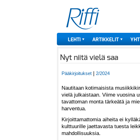
LEHTI
ARTIKKELIT
YHT
Nyt niitä vielä saa
|
Pääkirjoitukset
2/2024
Nautitaan kotimaisista musiikkiki
vielä julkaistaan. Viime vuosina 
tavattoman monta tärkeätä ja miele
harventua.
Kirjoittamattomia aiheita ei kyllä
kulttuurille jaettavasta tuesta lei
mahdollisuuksia.