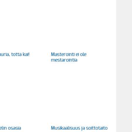
uria, totta kai!
Masterointi ei ole
mestarointia
elin osasia
Musikaalisuus ja soittotaito