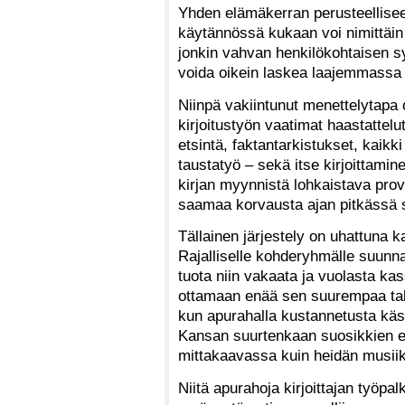
Yhden elämäkerran perusteellise
käytännössä kukaan voi nimittäin 
jonkin vahvan henkilökohtaisen sy
voida oikein laskea laajemmassa
Niinpä vakiintunut menettelytapa 
kirjoitustyön vaatimat haastattelu
etsintä, faktantarkistukset, kaik
taustatyö – sekä itse kirjoittamin
kirjan myynnistä lohkaistava prov
saamaa korvausta ajan pitkässä 
Tällainen järjestely on uhattuna ka
Rajalliselle kohderyhmälle suunn
tuota niin vakaata ja vuolasta kas
ottamaan enää sen suurempaa talou
kun apurahalla kustannetusta käsi
Kansan suurtenkaan suosikkien e
mittakaavassa kuin heidän musiik
Niitä apurahoja kirjoittajan työpa