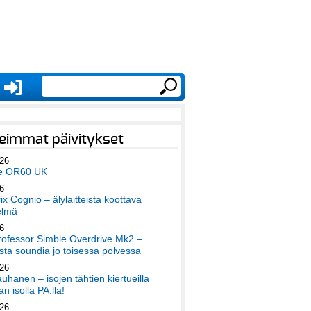
eimmat päivitykset
026
e OR60 UK
6
x Cognio – älylaitteista koottava
elmä
6
ofessor Simble Overdrive Mk2 –
ta soundia jo toisessa polvessa
026
auhanen – isojen tähtien kiertueilla
an isolla PA:lla!
026