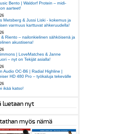
sic Bento | Waldorf Protein – midi-
on aarteet!
026
 Metsberg & Jussi Liski - kokemus ja
sen varmuus karttuvat ahkeruudella!
026
 & Riento – nailonkielinen sähköisenä ja
elinen akustisena!
026
immons | LoveMatches & Janne
ori – nyt on Tekijät asialla!
026
an Audio OC-B6 | Radial Highline |
iser HD 480 Pro – työkaluja tekevälle
026
ei ikää katso!
ä luetaan nyt
tathan myös nämä