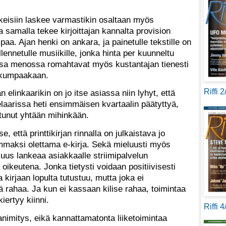
kkeisiin laskee varmastikin osaltaan myös
a samalla tekee kirjoittajan kannalta provision
a. Ajan henki on ankara, ja painetulle tekstille on
ennetulle musiikille, jonka hinta per kuunneltu
ssa menossa romahtavat myös kustantajan tienesti
a kumpaakaan.
Riffi 
n elinkaarikin on jo itse asiassa niin lyhyt, että
elaarissa heti ensimmäisen kvartaalin päätyttyä,
ttunut yhtään mihinkään.
, että printtikirjan rinnalla on julkaistava jo
mmaksi olettama e-kirja. Sekä mieluusti myös
suus lankeaa asiakkaalle striimipalvelun
oikeutena. Jonka tietysti voidaan positiivisesti
a kirjaan lopulta tutustuu, mutta joka ei
ä rahaa. Ja kun ei kassaan kilise rahaa, toimintaa
iertyy kiinni.
Riffi 
animitys, eikä kannattamatonta liiketoimintaa