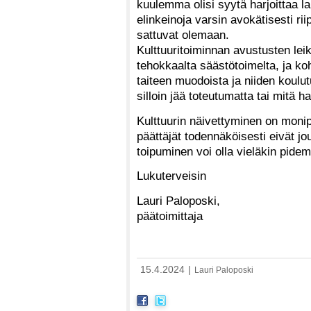
kuulemma olisi syytä harjoittaa la
elinkeinoja varsin avokätisesti ri
sattuvat olemaan.
Kulttuuritoiminnan avustusten le
tehokkaalta säästötoimelta, ja koh
taiteen muodoista ja niiden koulu
silloin jää toteutumatta tai mitä h
Kulttuurin näivettyminen on monipo
päättäjät todennäköisesti eivät j
toipuminen voi olla vieläkin pidem
Lukuterveisin
Lauri Paloposki,
päätoimittaja
15.4.2024
|
Lauri Paloposki