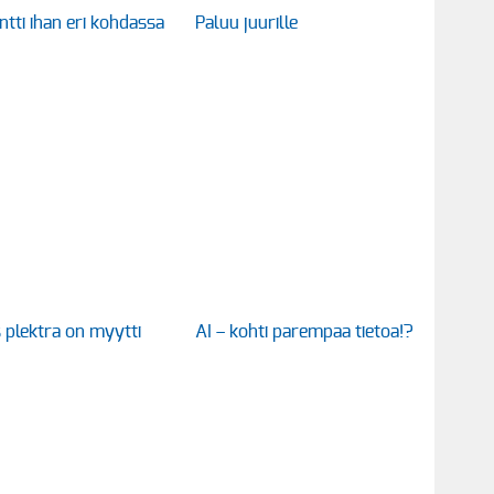
ntti ihan eri kohdassa
Paluu juurille
 plektra on myytti
AI – kohti parempaa tietoa!?