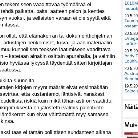
1010Mu
en tekemiseen vaadittavaa työmäärää ei
muusik
tehdä palkatta, paitsi aatteen palon ja kenties
20.5.2
yn vuoksi, ja sellaisten varaan ei ole syytä eikä
Tuomas
 mitassa.
osaami
20.5.2
on ollut, että elämäkerran tai dokumenttiohjelman
Ortega
t, arkistojen penkomiset, kuva- ja äänimateriaalin
teräski
ki muu kunnollisen teoksen laatimiseen vaadittava
20.5.2
en – katetaan ainakin osittain apurahalla, ja valmiin
Andy T
Louhivu
isio hyvässä lykyssä täydentää sitten kirjoittajan
20.5.2
saatossa.
Austri
Sennhe
ikilta suunnilta.
19.5.2
attujen kirjojen myyntimäärät eivät ensinnäkään
Soitto 
savirtaa, että kustantamot lähtisivät hanakasti
dellista riskiä kuin mikä tähän asti on vaadittu,
Näit
kirjoituksesta on jalostettu valmis painotuote.
lämäkerrat kun eivät välttämättä myy samassa
kinsa.
Muis
lkaksi taas ei tämän poliittisen suhdanteen aikana