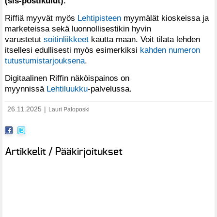
(sis-postikulut).
Riffiä myyvät myös
Lehtipisteen
myymälät kioskeissa ja
marketeissa sekä luonnollisestikin hyvin
varustetut
soitinliikkeet
kautta maan. Voit tilata lehden
itsellesi edullisesti myös esimerkiksi
kahden numeron
tutustumistarjouksena
.
Digitaalinen Riffin näköispainos on
myynnissä
Lehtiluukku
-palvelussa.
26.11.2025
|
Lauri Paloposki
Artikkelit / Pääkirjoitukset