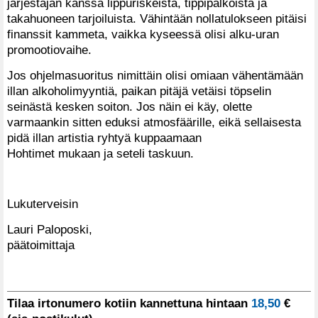
järjestäjän kanssa lippuriskeistä, tippipalkoista ja
takahuoneen tarjoiluista. Vähintään nollatulokseen pitäisi
finanssit kammeta, vaikka kyseessä olisi alku-uran
promootiovaihe.
Jos ohjelmasuoritus nimittäin olisi omiaan vähentämään
illan alkoholimyyntiä, paikan pitäjä vetäisi töpselin
seinästä kesken soiton. Jos näin ei käy, olette
varmaankin sitten eduksi atmosfäärille, eikä sellaisesta
pidä illan artistia ryhtyä kuppaamaan
Hohtimet mukaan ja seteli taskuun.
Lukuterveisin
Lauri Paloposki,
päätoimittaja
Tilaa irtonumero kotiin kannettuna hintaan
18,50
€