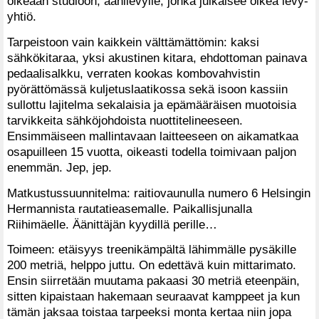
oikeaan studioon, äänilevylle, jonka julkaisee oikea levy-
yhtiö.
Tarpeistoon vain kaikkein välttämättömin: kaksi
sähkökitaraa, yksi akustinen kitara, ehdottoman painava
pedaalisalkku, verraten kookas kombovahvistin
pyörättömässä kuljetuslaatikossa sekä isoon kassiin
sullottu lajitelma sekalaisia ja epämääräisen muotoisia
tarvikkeita sähköjohdoista nuottitelineeseen.
Ensimmäiseen mallintavaan laitteeseen on aikamatkaa
osapuilleen 15 vuotta, oikeasti todella toimivaan paljon
enemmän. Jep, jep.
Matkustussuunnitelma: raitiovaunulla numero 6 Helsingin
Hermannista rautatieasemalle. Paikallisjunalla
Riihimäelle. Äänittäjän kyydillä perille…
Toimeen: etäisyys treenikämpältä lähimmälle pysäkille
200 metriä, helppo juttu. On edettävä kuin mittarimato.
Ensin siirretään muutama pakaasi 30 metriä eteenpäin,
sitten kipaistaan hakemaan seuraavat kamppeet ja kun
tämän jaksaa toistaa tarpeeksi monta kertaa niin jopa