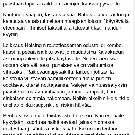
päästään lopulta kaikkien kamojen kanssa pysäkille.
Kuutonen saapuu, lastaus alkaa. Rahastaja valpastuu ja
kajauttaa valtaistuimeltaan maagisen loitsun ”käytävällä
eteenpäin”. Ihmiset takasillalla tekevät tilaa, mahdun
kyytiin.
Leikkaus Helsingin rautatieaseman edustalle: kombo,
kassi ja pedaalisalkku ovat jo roudattuina Kaivokadun
asemanpuoleiselle jalkakäytävälle. Niiden vieressä
odotan kärsivällisesti punaisen valon vaihtumista
vihreäksi. Raitiovaunupysäkillä, länteen johtavilla
kaistoilla vilistävän aamuliikenteen tuolla puolen
odottavat kitarat noutajaansa. Valojen vaihtuessa yksin
jäävät vuorostaan vahvistin ja muut kampsut, kun
sinkaisen soittimia hakemaan. Noihin aikoihin Helsinki oli
unelias pikkukaupunki, ei riskin häivää.
Perillä sessio sujui loistavasti, tietenkin. Kun ei epäile
kykyjään, suorittaa häikäisevästi (ainakin omasta
mielestään). Vankka usko siivitti itsetunnon lentoon