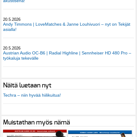
akustisena!
20.5.2026
Andy Timmons | LoveMatches & Janne Louhivuori – nyt on Tekijät
asialla!
20.5.2026
Austrian Audio OC-B6 | Radial Highline | Sennheiser HD 480 Pro –
työkaluja tekevälle
Näitä luetaan nyt
Techra – niin hyvää hiilikuitua!
Muistathan myös nämä