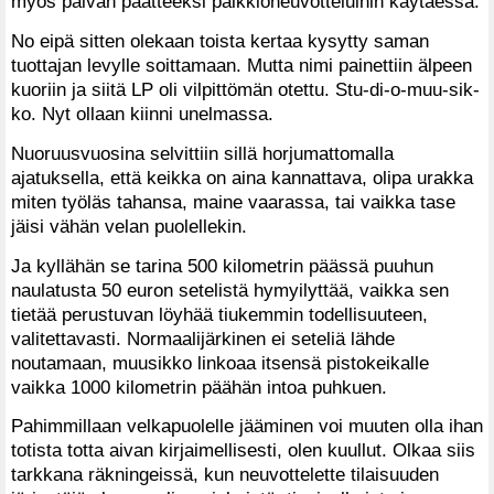
myös päivän päätteeksi palkkioneuvotteluihin käytäessä.
No eipä sitten olekaan toista kertaa kysytty saman
tuottajan levylle soittamaan. Mutta nimi painettiin älpeen
kuoriin ja siitä LP oli vilpittömän otettu. Stu-di-o-muu-sik-
ko. Nyt ollaan kiinni unelmassa.
Nuoruusvuosina selvittiin sillä horjumattomalla
ajatuksella, että keikka on aina kannattava, olipa urakka
miten työläs tahansa, maine vaarassa, tai vaikka tase
jäisi vähän velan puolellekin.
Ja kyllähän se tarina 500 kilometrin päässä puuhun
naulatusta 50 euron setelistä hymyilyttää, vaikka sen
tietää perustuvan löyhää tiukemmin todellisuuteen,
valitettavasti. Normaalijärkinen ei seteliä lähde
noutamaan, muusikko linkoaa itsensä pistokeikalle
vaikka 1000 kilometrin päähän intoa puhkuen.
Pahimmillaan velkapuolelle jääminen voi muuten olla ihan
totista totta aivan kirjaimellisesti, olen kuullut. Olkaa siis
tarkkana räkningeissä, kun neuvottelette tilaisuuden