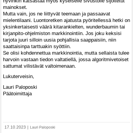
hyvinkin katsastaa myös kyseiselle sivustolle sijoitetut
mainokset.
Mutta vain, jos ne liittyvät teemaan ja passaavat
mielentilaani. Luontoretken ajatusta pyöritellessä hetki on
yksinkertaisesti väärä kitarankielten, wunderbaumin tai
kirjanpito-ohjelmiston markkinointiin. Jos joku keksisi
tarjota juuri silloin uusia pohjallisia saappaisiin, niin
saattaisinpa tarttuakin syöttiin.
Se olisi kohdennettua markkinointia, mutta sellaista tulee
harvoin vastaan tiedon valtatiellä, jossa algoritmivetoiset
sattumat vilistävät valtoimenaan.
Lukuterveisin,
Lauri Paloposki
Päätoimittaja
17.10.2023
|
Lauri Paloposki