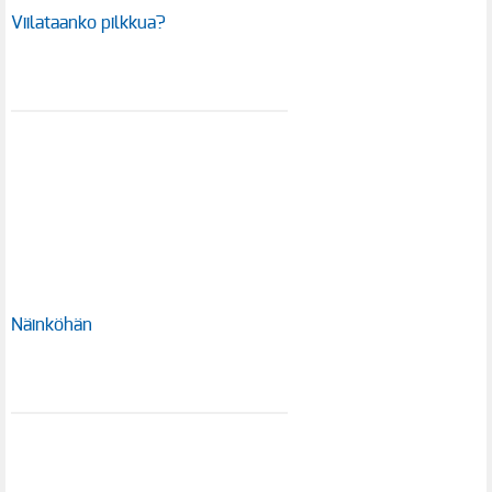
Viilataanko pilkkua?
Näinköhän