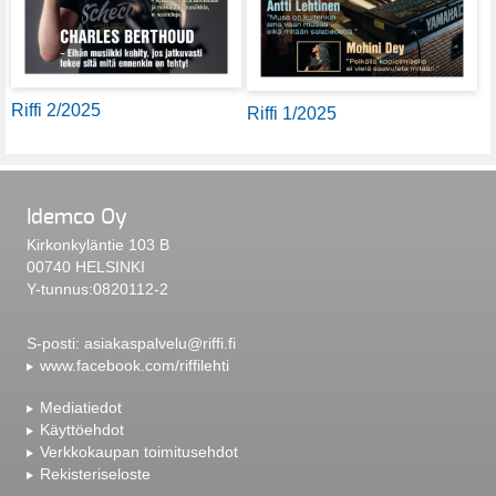
Riffi 2/2025
Riffi 1/2025
Idemco Oy
Kirkonkyläntie 103 B
00740 HELSINKI
Y-tunnus:0820112-2
S-posti:
asiakaspalvelu@riffi.fi
www.facebook.com/riffilehti
Mediatiedot
Käyttöehdot
Verkkokaupan toimitusehdot
Rekisteriseloste