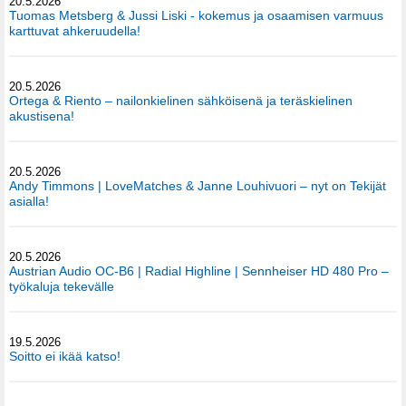
20.5.2026
Tuomas Metsberg & Jussi Liski - kokemus ja osaamisen varmuus
karttuvat ahkeruudella!
20.5.2026
Ortega & Riento – nailonkielinen sähköisenä ja teräskielinen
akustisena!
20.5.2026
Andy Timmons | LoveMatches & Janne Louhivuori – nyt on Tekijät
asialla!
20.5.2026
Austrian Audio OC-B6 | Radial Highline | Sennheiser HD 480 Pro –
työkaluja tekevälle
19.5.2026
Soitto ei ikää katso!