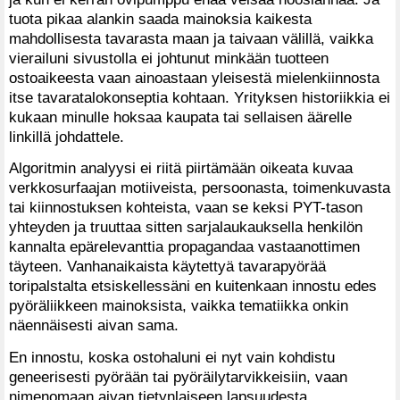
tuota pikaa alankin saada mainoksia kaikesta
mahdollisesta tavarasta maan ja taivaan välillä, vaikka
vierailuni sivustolla ei johtunut minkään tuotteen
ostoaikeesta vaan ainoastaan yleisestä mielenkiinnosta
itse tavaratalokonseptia kohtaan. Yrityksen historiikkia ei
kukaan minulle hoksaa kaupata tai sellaisen äärelle
linkillä johdattele.
Algoritmin analyysi ei riitä piirtämään oikeata kuvaa
verkkosurfaajan motiiveista, persoonasta, toimenkuvasta
tai kiinnostuksen kohteista, vaan se keksi PYT-tason
yhteyden ja truuttaa sitten sarjalaukauksella henkilön
kannalta epärelevanttia propagandaa vastaanottimen
täyteen. Vanhanaikaista käytettyä tavarapyörää
toripalstalta etsiskellessäni en kuitenkaan innostu edes
pyöräliikkeen mainoksista, vaikka tematiikka onkin
näennäisesti aivan sama.
En innostu, koska ostohaluni ei nyt vain kohdistu
geneerisesti pyörään tai pyöräilytarvikkeisiin, vaan
nimenomaan aivan tietynlaiseen lapsuudesta