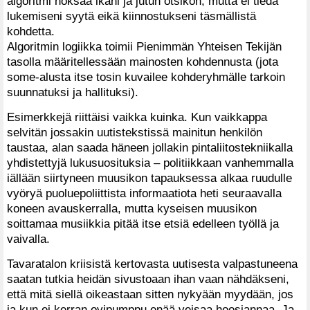
algoritmi hoksaa ikäni ja jutun otsikon, mutta ei tiedä
lukemiseni syytä eikä kiinnostukseni täsmällistä
kohdetta.
Algoritmin logiikka toimii Pienimmän Yhteisen Tekijän
tasolla määritellessään mainosten kohdennusta (jota
some-alusta itse tosin kuvailee kohderyhmälle tarkoin
suunnatuksi ja hallituksi).
Esimerkkejä riittäisi vaikka kuinka. Kun vaikkappa
selvitän jossakin uutistekstissä mainitun henkilön
taustaa, alan saada häneen jollakin pintaliitostekniikalla
yhdistettyjä lukusuosituksia – politiikkaan vanhemmalla
iällään siirtyneen muusikon tapauksessa alkaa ruudulle
vyöryä puoluepoliittista informaatiota heti seuraavalla
koneen avauskerralla, mutta kyseisen muusikon
soittamaa musiikkia pitää itse etsiä edelleen työllä ja
vaivalla.
Tavaratalon kriisistä kertovasta uutisesta valpastuneena
saatan tutkia heidän sivustoaan ihan vaan nähdäkseni,
että mitä siellä oikeastaan sitten nykyään myydään, jos
ja kun ei kerran ovipumppu enää veisaa hoosiannaa. Ja