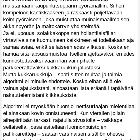
muistamaani kaupunkitsupparin pyörämalliin. Siihen
kömpelöön kantikkaaseen ja raskaasti poljettavaan
kolmipyöräiseen, joka muistuttaa muinaismaailmaisen
akkainpyörän ja maitokärryn yhdistelmää.
Ja ei, upouusi solakkakoppainen hollantilaisfillari
virtaviivaisine kuomuineen kaikkineen ei todellakaan aja
samaa asiaa, enkä sellaiseen edes vilkaise. Koska en
hamua sitä lapsuusmuistoa itselleni ajettavaksi, en edes
kunnostettavaksi vaan ihan vain pihalle
parkkeerattavaksi kukkaruukun jalustaksi.
Mutta kukkaruukkuja – saati sitten multaa ja taimia –
algoritmi ei minulle ehdottele. Koska eihän sillä ole
vainua ajatuksistani, ainoastaan lista eräänä iltapäivänä
naksuttelemistani klikkauksista.
Algoritmi ei myöskään huomioi nettisurfaajan mielentilaa,
ei ainakaan kovin onnistuneesti. Kun vierailen jollain
aihepiiriltään tarkasti rajatulla sivustolla – vaikkapa
sellaisella, jossa esitellään luonnonpuistojen
patikkareittejä – saatan varsinaisen sisällön ohessa