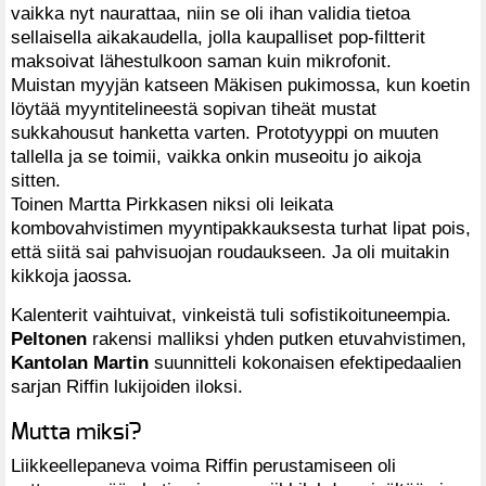
vaikka nyt naurattaa, niin se oli ihan validia tietoa
sellaisella aikakaudella, jolla kaupalliset pop-filtterit
maksoivat lähestulkoon saman kuin mikrofonit.
Muistan myyjän katseen Mäkisen pukimossa, kun koetin
löytää myyntitelineestä sopivan tiheät mustat
sukkahousut hanketta varten. Prototyyppi on muuten
tallella ja se toimii, vaikka onkin museoitu jo aikoja
sitten.
Toinen Martta Pirkkasen niksi oli leikata
kombovahvistimen myyntipakkauksesta turhat lipat pois,
että siitä sai pahvisuojan roudaukseen. Ja oli muitakin
kikkoja jaossa.
Kalenterit vaihtuivat, vinkeistä tuli sofistikoituneempia.
Peltonen
rakensi malliksi yhden putken etuvahvistimen,
Kantolan Martin
suunnitteli kokonaisen efektipedaalien
sarjan Riffin lukijoiden iloksi.
Mutta miksi?
Liikkeellepaneva voima Riffin perustamiseen oli