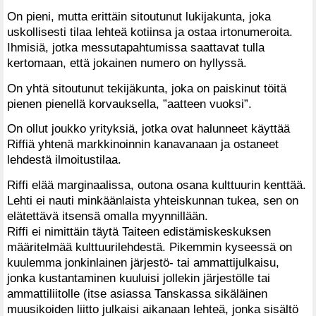
On pieni, mutta erittäin sitoutunut lukijakunta, joka
uskollisesti tilaa lehteä kotiinsa ja ostaa irtonumeroita.
Ihmisiä, jotka messutapahtumissa saattavat tulla
kertomaan, että jokainen numero on hyllyssä.
On yhtä sitoutunut tekijäkunta, joka on paiskinut töitä
pienen pienellä korvauksella, ”aatteen vuoksi”.
On ollut joukko yrityksiä, jotka ovat halunneet käyttää
Riffiä yhtenä markkinoinnin kanavanaan ja ostaneet
lehdestä ilmoitustilaa.
Riffi elää marginaalissa, outona osana kulttuurin kenttää.
Lehti ei nauti minkäänlaista yhteiskunnan tukea, sen on
elätettävä itsensä omalla myynnillään.
Riffi ei nimittäin täytä Taiteen edistämiskeskuksen
määritelmää kulttuurilehdestä. Pikemmin kyseessä on
kuulemma jonkinlainen järjestö- tai ammattijulkaisu,
jonka kustantaminen kuuluisi jollekin järjestölle tai
ammattiliitolle (itse asiassa Tanskassa sikäläinen
muusikoiden liitto julkaisi aikanaan lehteä, jonka sisältö