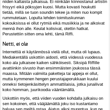
niiden kaltaista julkaisua. Ei niinkään kiinnostanut artistin
frisyyri eikä pöksyjen kuosi. Mutta kovasti houkutti
tietää, millä se tuon soundin tekee ja miten nuo kompit
rummutetaan. Lopulta lehden toimituskunnan
kokouksissa ei ollut rytmiä eikä musiikkia ja ne alkoivat
mennä ihon alle. Keulat kolisivat, otettin hatkat.
Perustettiin sitten oma lehti, tämä Riffi.
Netti, ei ole
Internettiä ei käytännössä vielä ollut, mutta oli lupaus.
Mediakentällä uskottiin aidosti, että viidessä vuodessa
koko ala julkaisee kaiken sähköisesti. Siksipä Riffille
avattiinkin sivusto ihan ensimmäisten joukossa tässä
maassa. Mitään valmiita paketteja tai appeja ei ollut,
mutta kymmenen hengen perustajaporukkaan kuului
onneksi tietojenkäsittelyn ammattilaisia, jotka junailivat
koko homman, juurikoodia vääntämällä.
Uskottiin myös, että viiden vuoden kohdalla julkaisu on
sen kokoinen, että vääjäämättä joku iso kustantamo
haluaa sen meiltä ostaa. Ajatus alkoi murentua, kun ne