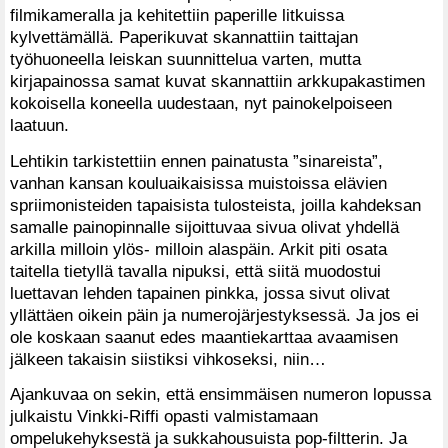
filmikameralla ja kehitettiin paperille litkuissa
kylvettämällä. Paperikuvat skannattiin taittajan
työhuoneella leiskan suunnittelua varten, mutta
kirjapainossa samat kuvat skannattiin arkkupakastimen
kokoisella koneella uudestaan, nyt painokelpoiseen
laatuun.
Lehtikin tarkistettiin ennen painatusta ”sinareista”,
vanhan kansan kouluaikaisissa muistoissa elävien
spriimonisteiden tapaisista tulosteista, joilla kahdeksan
samalle painopinnalle sijoittuvaa sivua olivat yhdellä
arkilla milloin ylös- milloin alaspäin. Arkit piti osata
taitella tietyllä tavalla nipuksi, että siitä muodostui
luettavan lehden tapainen pinkka, jossa sivut olivat
yllättäen oikein päin ja numerojärjestyksessä. Ja jos ei
ole koskaan saanut edes maantiekarttaa avaamisen
jälkeen takaisin siistiksi vihkoseksi, niin…
Ajankuvaa on sekin, että ensimmäisen numeron lopussa
julkaistu Vinkki-Riffi opasti valmistamaan
ompelukehyksestä ja sukkahousuista pop-filtterin. Ja