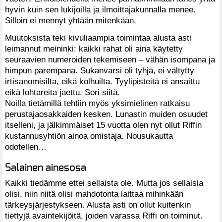
hyvin kuin sen lukijoilla ja ilmoittajakunnalla menee.
Silloin ei mennyt yhtään mitenkään.
Muutoksista teki kivuliaampia toimintaa alusta asti
leimannut meininki: kaikki rahat oli aina käytetty
seuraavien numeroiden tekemiseen – vähän isompana ja
himpun parempana. Sukanvarsi oli tyhjä, ei vältytty
irtisanomisilta, eikä kolhuilta. Tyylipisteitä ei ansaittu
eikä lohtareita jaettu. Sori siitä.
Noilla tietämillä tehtiin myös yksimielinen ratkaisu
perustajaosakkaiden kesken. Lunastin muiden osuudet
itselleni, ja jälkimmäiset 15 vuotta olen nyt ollut Riffin
kustannusyhtiön ainoa omistaja. Nousukautta
odotellen…
Salainen ainesosa
Kaikki tiedämme ettei sellaista ole. Mutta jos sellaisia
olisi, niin niitä olisi mahdotonta laittaa mihinkään
tärkeysjärjestykseen. Alusta asti on ollut kuitenkin
tiettyjä avaintekijöitä, joiden varassa Riffi on toiminut.