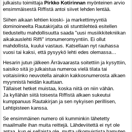
julkaistu toimittaja
Pirkko Kotirinnan
myönteinen arvio
ensimmäisestä Riffistä antoi siivet lehden lentää.
Siihen aikaan lehtien kioski- ja markettimyyntiä
dominoineelta Rautakirjalta oli stunttilehteä esitellen
tiedusteltu mahdollisuutta saada ”uusi musiikkitekniikan
aikakauslehti Riffi” irtonumeromyyntiin. Ei ollut
mahdollista, kuului vastaus. Katsellaan nyt rauhassa
vuosi tai kaksi, että pysyykö lehti edes olemassa…
Hesarin jutun jälkeen Ärrävaarasta soitettiin ja kysyttiin,
saisiko sitä jo julkaistua numeroa vielä tilata tai
voitaisiinko neuvotella ainakin kakkosnumerosta alkaen
myynnistä heidän kauttaan.
Tällaiset hetket muistaa, koska niitä on niin vähän.
Ja kyllähän siitä toisesta Riffistä alkaen sukeutui
kumppanuus Rautakirjan ja sen nykyisen perillisen,
Lehtipisteen kanssa.
Se ensimmäinen numero oli kumminkin lähetetty
maailmalle ihan muita reittejä. Lähdeviitettä ei nyt ole
antaa, kun ei sellaista ole, mutta ulkomuistista hamuten