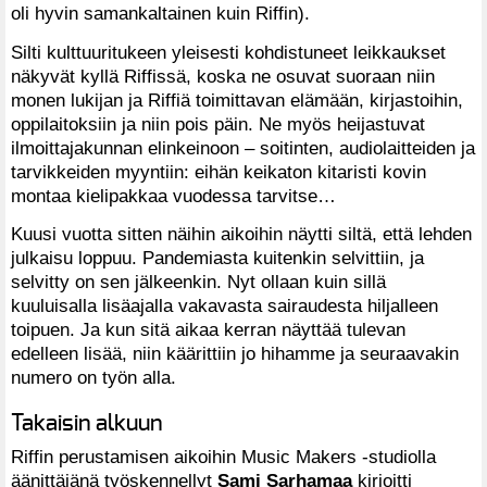
oli hyvin samankaltainen kuin Riffin).
Silti kulttuuritukeen yleisesti kohdistuneet leikkaukset
näkyvät kyllä Riffissä, koska ne osuvat suoraan niin
monen lukijan ja Riffiä toimittavan elämään, kirjastoihin,
oppilaitoksiin ja niin pois päin. Ne myös heijastuvat
ilmoittajakunnan elinkeinoon – soitinten, audiolaitteiden ja
tarvikkeiden myyntiin: eihän keikaton kitaristi kovin
montaa kielipakkaa vuodessa tarvitse…
Kuusi vuotta sitten näihin aikoihin näytti siltä, että lehden
julkaisu loppuu. Pandemiasta kuitenkin selvittiin, ja
selvitty on sen jälkeenkin. Nyt ollaan kuin sillä
kuuluisalla lisäajalla vakavasta sairaudesta hiljalleen
toipuen. Ja kun sitä aikaa kerran näyttää tulevan
edelleen lisää, niin käärittiin jo hihamme ja seuraavakin
numero on työn alla.
Takaisin alkuun
Riffin perustamisen aikoihin Music Makers -studiolla
äänittäjänä työskennellyt
Sami Sarhamaa
kirjoitti