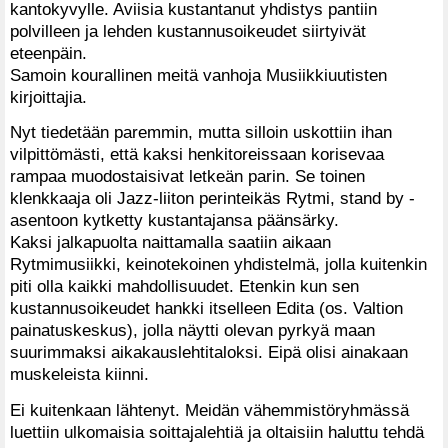
kantokyvylle. Aviisia kustantanut yhdistys pantiin
polvilleen ja lehden kustannusoikeudet siirtyivät
eteenpäin.
Samoin kourallinen meitä vanhoja Musiikkiuutisten
kirjoittajia.
Nyt tiedetään paremmin, mutta silloin uskottiin ihan
vilpittömästi, että kaksi henkitoreissaan korisevaa
rampaa muodostaisivat letkeän parin. Se toinen
klenkkaaja oli Jazz-liiton perinteikäs Rytmi, stand by -
asentoon kytketty kustantajansa päänsärky.
Kaksi jalkapuolta naittamalla saatiin aikaan
Rytmimusiikki, keinotekoinen yhdistelmä, jolla kuitenkin
piti olla kaikki mahdollisuudet. Etenkin kun sen
kustannusoikeudet hankki itselleen Edita (os. Valtion
painatuskeskus), jolla näytti olevan pyrkyä maan
suurimmaksi aikakauslehtitaloksi. Eipä olisi ainakaan
muskeleista kiinni.
Ei kuitenkaan lähtenyt. Meidän vähemmistöryhmässä
luettiin ulkomaisia soittajalehtiä ja oltaisiin haluttu tehdä