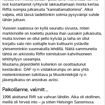
isot kustantamot ryhtyivät lakkauttamaan monta kertaa
Riffiä isompia julkaisuita ”kannattamattomina”. Alkoi
valjeta, että tässä taidettiinkin solmia pysyvämpi suhde
tähän juttuun.
Vuosien saatossa on kyllä seurattu sivusta, miten
markkinoille on koetettu puskea ihan uusiakin julkaisuita,
mutta kivinen on ollut pelto kylvää ja laiha on ollut
korjattu sato niin soittajlle kuin kulttuurin ystäville
yleisemminkin suunnatuilla lehdillä. Näitä sammuneita
tähtiä on arkistoitu Riffin toimituksen kahvihuoneen
lehtihyllyyn useampia.
Muutama järjestölehti kuitenkin on osoittautunut
kestäväksi. DAF ry:n viidakkorumpu on aina yhtä
mielenkiintoinen tutkittava ja Musiikintekijät ry:n
jäsenjulkaisu on ansiokas aviisi.
Paikoillenne, valmiit…
1996 aloittanut Riffi sai vahvan lähdön. Aika oli otollinen,
meillä oli hirveä into – ja sitten Helsingin Sanomissa