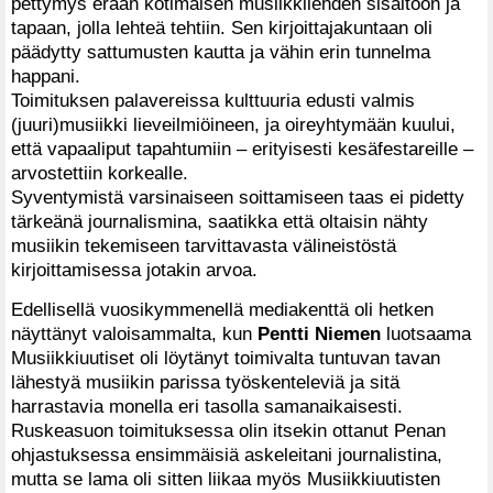
pettymys erään kotimaisen musiikkilehden sisältöön ja
tapaan, jolla lehteä tehtiin. Sen kirjoittajakuntaan oli
päädytty sattumusten kautta ja vähin erin tunnelma
happani.
Toimituksen palavereissa kulttuuria edusti valmis
(juuri)musiikki lieveilmiöineen, ja oireyhtymään kuului,
että vapaaliput tapahtumiin – erityisesti kesäfestareille –
arvostettiin korkealle.
Syventymistä varsinaiseen soittamiseen taas ei pidetty
tärkeänä journalismina, saatikka että oltaisin nähty
musiikin tekemiseen tarvittavasta välineistöstä
kirjoittamisessa jotakin arvoa.
Edellisellä vuosikymmenellä mediakenttä oli hetken
näyttänyt valoisammalta, kun
Pentti Niemen
luotsaama
Musiikkiuutiset oli löytänyt toimivalta tuntuvan tavan
lähestyä musiikin parissa työskenteleviä ja sitä
harrastavia monella eri tasolla samanaikaisesti.
Ruskeasuon toimituksessa olin itsekin ottanut Penan
ohjastuksessa ensimmäisiä askeleitani journalistina,
mutta se lama oli sitten liikaa myös Musiikkiuutisten