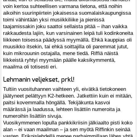
voin kertoa suhteellisen varmana tietona, että noihin
aikoihin suurinpiirtein jokaisessa suomalaiskaupungissa
toimi vähintään yksi musiikkiliike ja pienissä
taajamissakin joku saattoi sellaista pitää – ihan vaikka
rakkaudesta lajiin, kun varsinainen leipä tuli kodinkoneita
liikkeen toisessa päädyssä myymällä. Ehkä kauppias oli
muusikko itsekin, tai ehkä soittajilla oli paremmat jutut,
kuin mikrouunin ostajalla, mene tiedä. Riffiä näistä
liikkeistä ryhtyi myymään päälle kaksikymmentä,
maailma oli totisesti eri.
Lehmanin veljekset, prkl!
Tultiin vuosituhannen vaihteen yli, eivätkä tietokoneen
jäätyneet pelättyyn K2-hetkeen. Jatkettiin kuin ei mitään,
paitsi kovemmalla höngällä. Tekijäkunta kasvoi
määrässä ja laadussa, lehteen lisättiin numeroita ja
numeroihin lisättiin sivuja.
Vuosikymmenen lopulla pankkikriisin jälkiaalto pisti koko
alan – ei vaan maailman – ja sen myötä Riffinkin seinää
vasten. Erikoislehdellä menee parhaimmillaan lähes yhtä