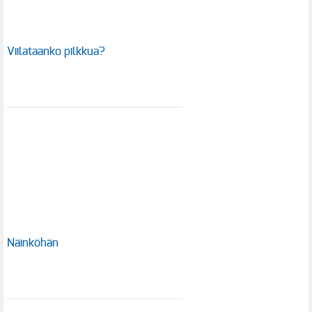
Viilataanko pilkkua?
Näinköhän