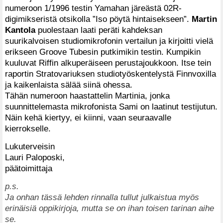
numeroon 1/1996 testin Yamahan järeästä 02R-
digimikseristä otsikolla ”Iso pöytä hintaisekseen”.
Martin
Kantola
puolestaan laati peräti kahdeksan
suurikalvoisen studiomikrofonin vertailun ja kirjoitti vielä
erikseen Groove Tubesin putkimikin testin. Kumpikin
kuuluvat Riffin alkuperäiseen perustajoukkoon. Itse tein
raportin Stratovariuksen studiotyöskentelystä Finnvoxilla
ja kaikenlaista sälää siinä ohessa.
Tähän numeroon haastattelin Martinia, jonka
suunnittelemasta mikrofonista Sami on laatinut testijutun.
Näin kehä kiertyy, ei kiinni, vaan seuraavalle
kierrokselle.
Lukuterveisin
Lauri Paloposki,
päätoimittaja
p.s.
Ja onhan tässä lehden rinnalla tullut julkaistua myös
erinäisiä oppikirjoja, mutta se on ihan toisen tarinan aihe
se.